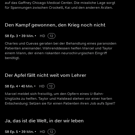
auf das Gaffney Chicago Medical Center. Die missliche Lage sorgt
für Spannungen zwischen Crockett, Kai und den anderen Ärzten.
Den Kampf gewonnen, den Krieg noch nicht
S
8
Ep.
3
•
39
Min.
•
HD
12
Charles und Cuevas geraten bei der Behandlung eines paranoiden
Patienten aneinander. Währenddessen helfen Marcel und Taylor
einem Mann, der einen riskanten neurochirurgischen Eingriff
benötigt.
Der Apfel fällt nicht weit vom Lehrer
S
8
Ep.
4
•
40
Min.
•
HD
12
Marcel meldet sich freiwillig, um den Opfern eines U-Bahn-
Unglücks zu helfen. Taylor und Halstead stehen vor einer harten
Entscheidung: Setzen sie für einen Patienten ihren Job aufs Spiel?
Ja, das ist die Welt, in der wir leben
S
8
Ep.
5
•
39
Min.
•
HD
12