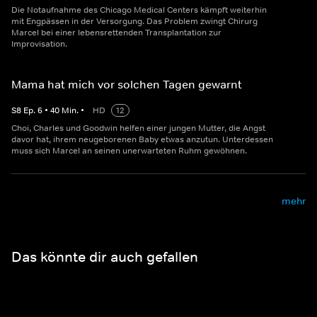
Die Notaufnahme des Chicago Medical Centers kämpft weiterhin
mit Engpässen in der Versorgung. Das Problem zwingt Chirurg
Marcel bei einer lebensrettenden Transplantation zur
Improvisation.
Mama hat mich vor solchen Tagen gewarnt
S
8
Ep.
6
•
40
Min.
•
HD
12
Choi, Charles und Goodwin helfen einer jungen Mutter, die Angst
davor hat, ihrem neugeborenen Baby etwas anzutun. Unterdessen
muss sich Marcel an seinen unerwarteten Ruhm gewöhnen.
mehr
Das könnte dir auch gefallen