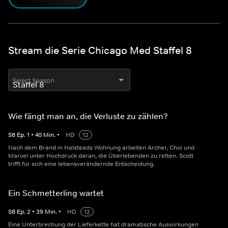
Stream die Serie Chicago Med Staffel 8
Select Season
Wie fängt man an, die Verluste zu zählen?
S
8
Ep.
1
•
40
Min.
•
HD
12
Nach dem Brand in Halsteads Wohnung arbeiten Archer, Choi und
Marcel unter Hochdruck daran, die Überlebenden zu retten. Scott
trifft für sich eine lebensverändernde Entscheidung.
Ein Schmetterling wartet
S
8
Ep.
2
•
39
Min.
•
HD
12
Eine Unterbrechung der Lieferkette hat dramatische Auswirkungen