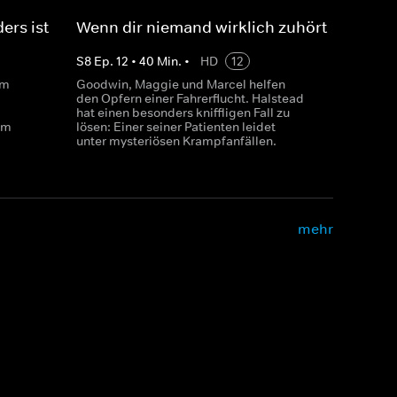
ders ist
Wenn dir niemand wirklich zuhört
S
8
Ep.
12
•
40
Min.
•
HD
12
em
Goodwin, Maggie und Marcel helfen
den Opfern einer Fahrerflucht. Halstead
d
hat einen besonders kniffligen Fall zu
mm
lösen: Einer seiner Patienten leidet
unter mysteriösen Krampfanfällen.
mehr