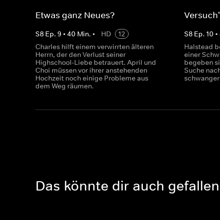
Etwas ganz Neues?
Versuch'
S
8
Ep.
9
•
40
Min.
•
HD
12
S
8
Ep.
10
•
Charles hilft einem verwirrten älteren
Halstead b
Herrn, der den Verlust seiner
einer Schw
Highschool-Liebe betrauert. April und
begeben si
Choi müssen vor ihrer anstehenden
Suche nac
Hochzeit noch einige Probleme aus
schwanger
dem Weg räumen.
Das könnte dir auch gefallen