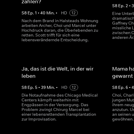
zählen?
S
8
Ep.
2
•
S
8
Ep.
1
•
40
Min.
•
HD
12
Eine Unter
dramatisch
Nach dem Brand in Halsteads Wohnung
Gaffney Ch
arbeiten Archer, Choi und Marcel unter
missliche 
Hochdruck daran, die Überlebenden zu
zwischen C
retten. Scott trifft für sich eine
anderen Är
lebensverändernde Entscheidung.
Ja, das ist die Welt, in der wir
Mama ha
leben
gewarnt
S
8
Ep.
5
•
39
Min.
•
HD
12
S
8
Ep.
6
•
Die Notaufnahme des Chicago Medical
Choi, Char
Centers kämpft weiterhin mit
jungen Mutt
Engpässen in der Versorgung. Das
ihrem neu
Problem zwingt Chirurg Marcel bei
anzutun. U
einer lebensrettenden Transplantation
an seinen 
zur Improvisation.
gewöhnen.