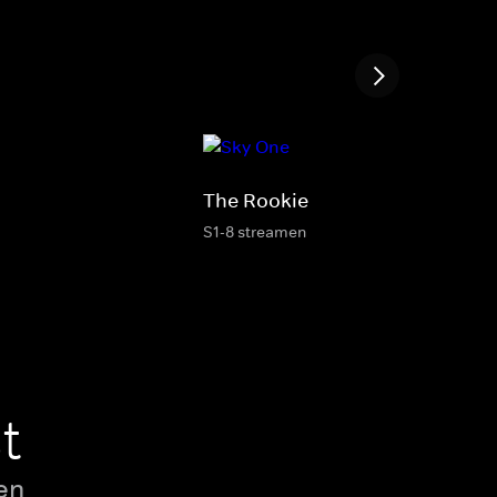
The Rookie
S1-8 streamen
t
en