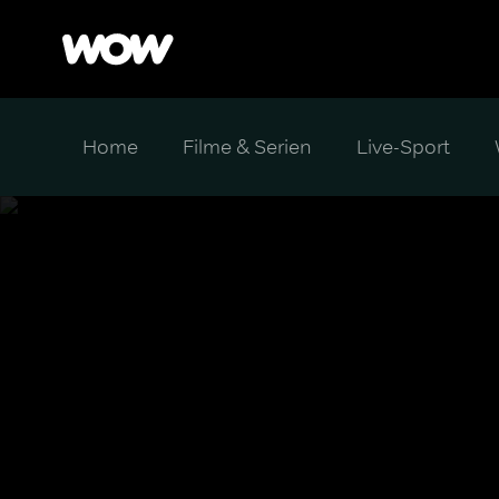
Home
Filme & Serien
Live-Sport