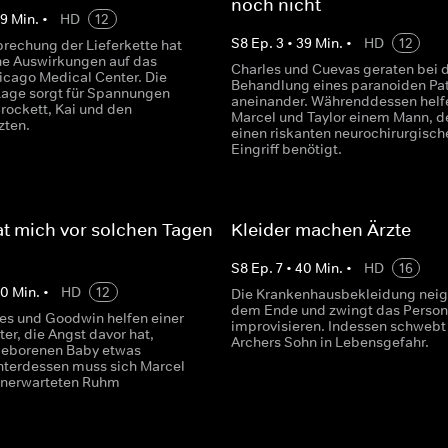
noch nicht
39
Min.
•
HD
12
S
8
Ep.
3
•
39
Min.
•
HD
12
brechung der Lieferkette hat
e Auswirkungen auf das
Charles und Cuevas geraten bei 
icago Medical Center. Die
Behandlung eines paranoiden Pa
Lage sorgt für Spannungen
aneinander. Währenddessen helf
rockett, Kai und den
Marcel und Taylor einem Mann, d
zten.
einen riskanten neurochirurgisch
Eingriff benötigt.
t mich vor solchen Tagen
Kleider machen Ärzte
S
8
Ep.
7
•
40
Min.
•
HD
16
40
Min.
•
HD
12
Die Krankenhausbekleidung neigt
dem Ende und zwingt das Person
les und Goodwin helfen einer
improvisieren. Indessen schwebt
er, die Angst davor hat,
Archers Sohn in Lebensgefahr.
geborenen Baby etwas
nterdessen muss sich Marcel
unerwarteten Ruhm