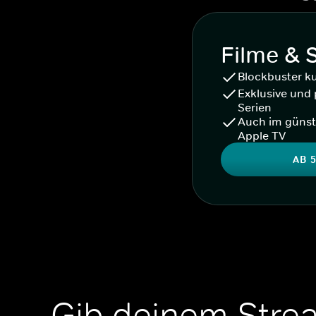
Filme & 
Blockbuster k
Exklusive und 
Serien
Auch im günst
Apple TV
AB 5
Gib deinem Stre