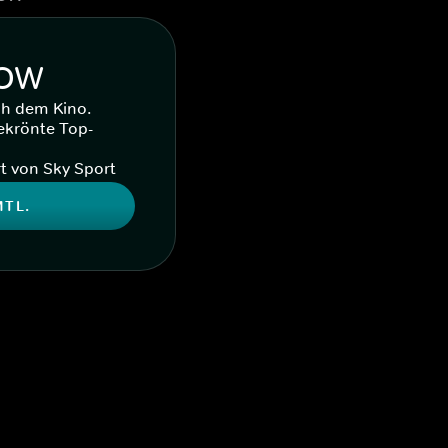
WOW
ch dem Kino.
ekrönte Top-
t von Sky Sport
MTL.