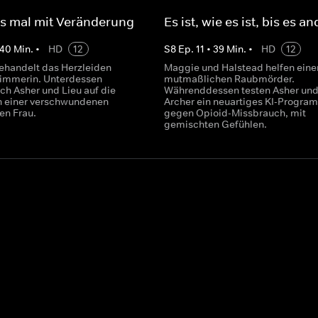
s mal mit Veränderung
Es ist, wie es ist, bis es an
40
Min.
•
HD
12
S
8
Ep.
11
•
39
Min.
•
HD
12
ehandelt das Herzleiden
Maggie und Halstead helfen ein
immerin. Unterdessen
mutmaßlichen Raubmörder.
ch Asher und Lieu auf die
Währenddessen testen Asher un
h einer verschwundenen
Archer ein neuartiges KI-Progra
en Frau.
gegen Opioid-Missbrauch, mit
gemischten Gefühlen.