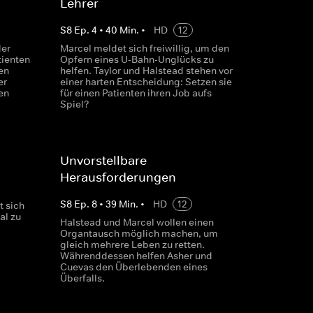
Lehrer
S
8
Ep.
4
•
40
Min.
•
HD
12
der
Marcel meldet sich freiwillig, um den
tienten
Opfern eines U-Bahn-Unglücks zu
en
helfen. Taylor und Halstead stehen vor
er
einer harten Entscheidung: Setzen sie
en
für einen Patienten ihren Job aufs
Spiel?
Unvorstellbare
Herausforderungen
S
8
Ep.
8
•
39
Min.
•
HD
12
 sich
al zu
Halstead und Marcel wollen einen
Organtausch möglich machen, um
gleich mehrere Leben zu retten.
Währenddessen helfen Asher und
Cuevas den Überlebenden eines
Überfalls.