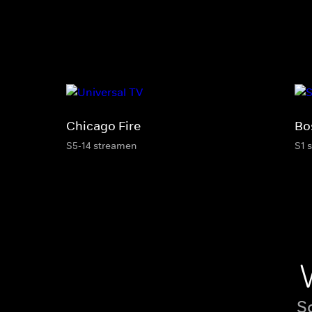
Chicago Fire
Bo
S5-14 streamen
S1 
S