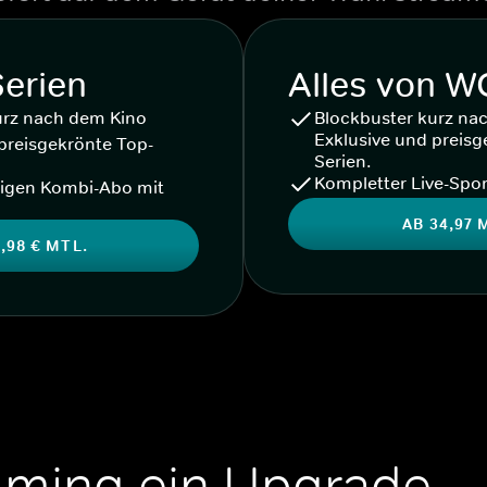
Serien
Alles von 
urz nach dem Kino
Blockbuster kurz na
Exklusive und preisg
preisgekrönte Top-
Serien.
Kompletter Live-Spor
igen Kombi-Abo mit
AB 34,97 
,98 € MTL.
aming ein Upgrade