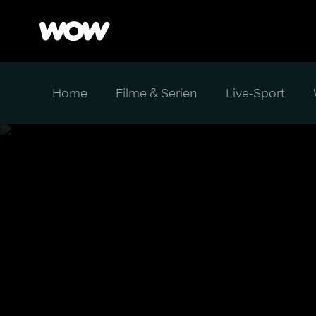
Home
Filme & Serien
Live-Sport