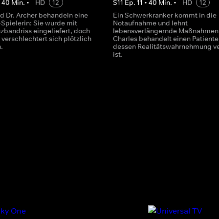
•
40
Min.
•
HD
12
S
11
Ep.
11
•
40
Min.
•
HD
12
nd Dr. Archer behandeln eine
Ein Schwerkranker kommt in die
Spielerin: Sie wurde mit
Notaufnahme und lehnt
zbandriss eingeliefert, doch
lebensverlängernde Maßnahmen a
 verschlechtert sich plötzlich
Charles behandelt einen Patiente
.
dessen Realitätswahrnehmung ve
ist.