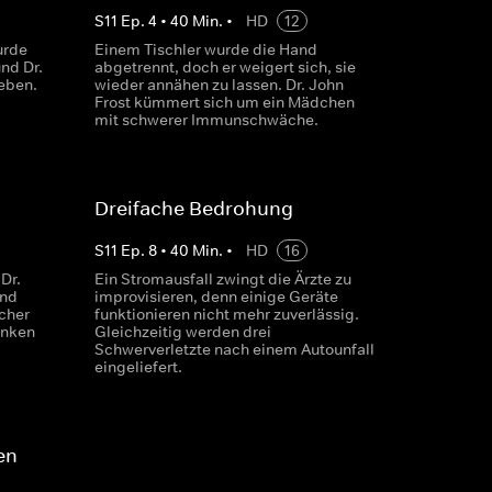
S
11
Ep.
4
•
40
Min.
•
HD
12
urde
Einem Tischler wurde die Hand
und Dr.
abgetrennt, doch er weigert sich, sie
eben.
wieder annähen zu lassen. Dr. John
Frost kümmert sich um ein Mädchen
mit schwerer Immunschwäche.
Dreifache Bedrohung
S
11
Ep.
8
•
40
Min.
•
HD
16
Dr.
Ein Stromausfall zwingt die Ärzte zu
end
improvisieren, denn einige Geräte
rcher
funktionieren nicht mehr zuverlässig.
anken
Gleichzeitig werden drei
Schwerverletzte nach einem Autounfall
eingeliefert.
en