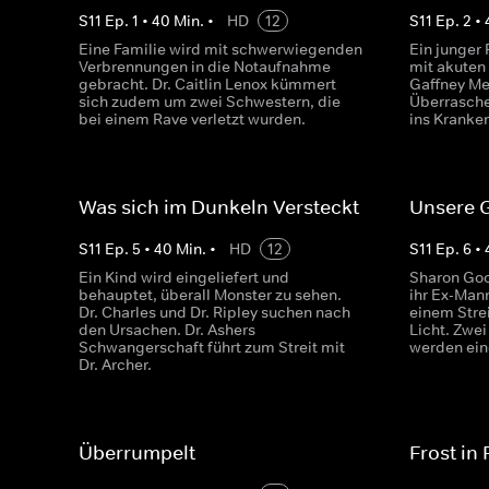
S
11
Ep.
1
•
40
Min.
•
HD
12
S
11
Ep.
2
•
Eine Familie wird mit schwerwiegenden
Ein junger
Verbrennungen in die Notaufnahme
mit akuten
gebracht. Dr. Caitlin Lenox kümmert
Gaffney Med
sich zudem um zwei Schwestern, die
Überrasche
bei einem Rave verletzt wurden.
ins Kranke
Was sich im Dunkeln Versteckt
Unsere 
S
11
Ep.
5
•
40
Min.
•
HD
12
S
11
Ep.
6
•
Ein Kind wird eingeliefert und
Sharon Good
behauptet, überall Monster zu sehen.
ihr Ex-Mann
Dr. Charles und Dr. Ripley suchen nach
einem Stre
den Ursachen. Dr. Ashers
Licht. Zwe
Schwangerschaft führt zum Streit mit
werden eing
Dr. Archer.
Überrumpelt
Frost in