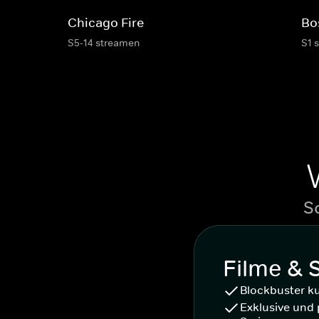
Chicago Fire
Bo
S5-14 streamen
S1 
S
Filme & 
Blockbuster k
Exklusive und 