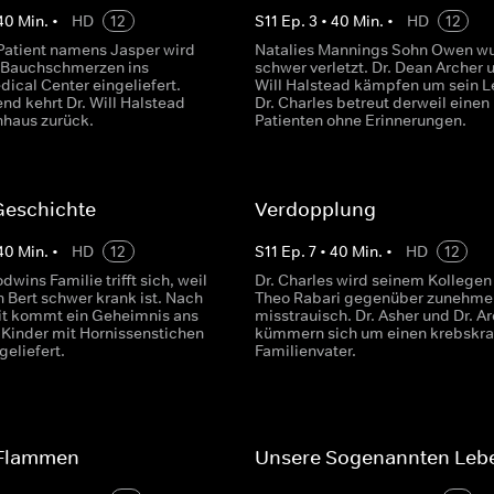
40
Min.
•
HD
12
S
11
Ep.
3
•
40
Min.
•
HD
12
 Patient namens Jasper wird
Natalies Mannings Sohn Owen w
 Bauchschmerzen ins
schwer verletzt. Dr. Dean Archer 
ical Center eingeliefert.
Will Halstead kämpfen um sein L
nd kehrt Dr. Will Halstead
Dr. Charles betreut derweil einen
nhaus zurück.
Patienten ohne Erinnerungen.
Geschichte
Verdopplung
40
Min.
•
HD
12
S
11
Ep.
7
•
40
Min.
•
HD
12
wins Familie trifft sich, weil
Dr. Charles wird seinem Kollegen 
 Bert schwer krank ist. Nach
Theo Rabari gegenüber zunehm
it kommt ein Geheimnis ans
misstrauisch. Dr. Asher und Dr. A
i Kinder mit Hornissenstichen
kümmern sich um einen krebskr
eliefert.
Familienvater.
 Flammen
Unsere Sogenannten Leb