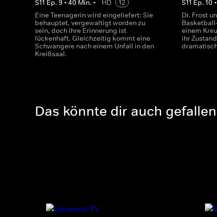
S
11
Ep.
9
•
40
Min.
•
HD
12
S
11
Ep.
10
Eine Teenagerin wird eingeliefert: Sie
Dr. Frost u
behauptet, vergewaltigt worden zu
Basketball-
sein, doch ihre Erinnerung ist
einem Kreu
lückenhaft. Gleichzeitig kommt eine
ihr Zustand
Schwangere nach einem Unfall in den
dramatisch
Kreißsaal.
Das könnte dir auch gefallen