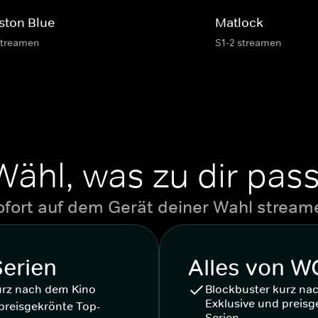
ston Blue
Matlock
streamen
S1-2 streamen
Wähl, was zu dir pass
ofort auf dem Gerät deiner Wahl stream
Serien
Alles von 
urz nach dem Kino
Blockbuster kurz na
Exklusive und preisg
preisgekrönte Top-
Serien.