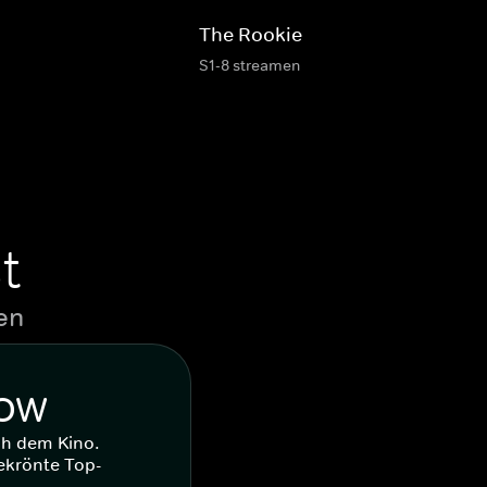
The Rookie
S1-8 streamen
t
en
WOW
ch dem Kino.
ekrönte Top-