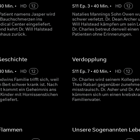
40
Min.
•
HD
12
S
11
Ep.
3
•
40
Min.
•
HD
12
 Patient namens Jasper wird
Natalies Mannings Sohn Owen w
 Bauchschmerzen ins
schwer verletzt. Dr. Dean Archer 
ical Center eingeliefert.
Will Halstead kämpfen um sein L
nd kehrt Dr. Will Halstead
Dr. Charles betreut derweil einen
nhaus zurück.
Patienten ohne Erinnerungen.
Geschichte
Verdopplung
40
Min.
•
HD
12
S
11
Ep.
7
•
40
Min.
•
HD
12
wins Familie trifft sich, weil
Dr. Charles wird seinem Kollegen 
 Bert schwer krank ist. Nach
Theo Rabari gegenüber zunehm
it kommt ein Geheimnis ans
misstrauisch. Dr. Asher und Dr. A
i Kinder mit Hornissenstichen
kümmern sich um einen krebskr
eliefert.
Familienvater.
 Flammen
Unsere Sogenannten Leb