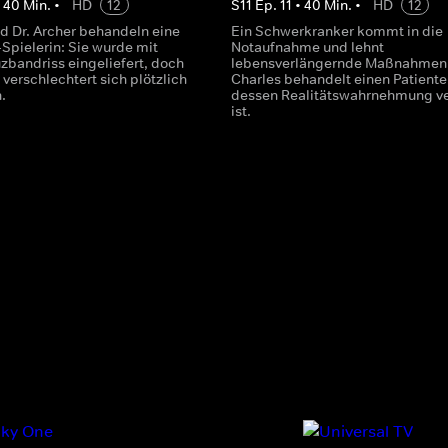
•
40
Min.
•
HD
12
S
11
Ep.
11
•
40
Min.
•
HD
12
nd Dr. Archer behandeln eine
Ein Schwerkranker kommt in die
Spielerin: Sie wurde mit
Notaufnahme und lehnt
zbandriss eingeliefert, doch
lebensverlängernde Maßnahmen a
 verschlechtert sich plötzlich
Charles behandelt einen Patiente
.
dessen Realitätswahrnehmung ve
ist.