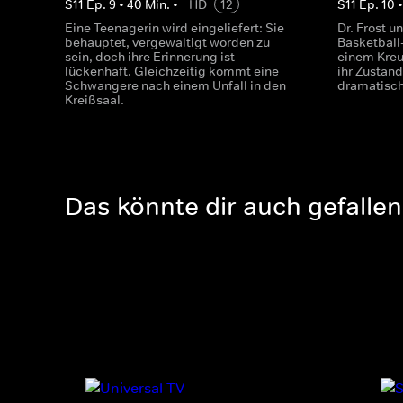
S
11
Ep.
9
•
40
Min.
•
HD
12
S
11
Ep.
10
Eine Teenagerin wird eingeliefert: Sie
Dr. Frost u
behauptet, vergewaltigt worden zu
Basketball-
sein, doch ihre Erinnerung ist
einem Kreu
lückenhaft. Gleichzeitig kommt eine
ihr Zustand
Schwangere nach einem Unfall in den
dramatisch
Kreißsaal.
Das könnte dir auch gefallen