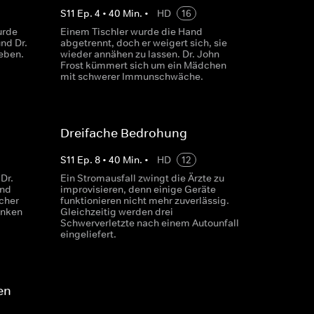
S
11
Ep.
4
•
40
Min.
•
HD
16
urde
Einem Tischler wurde die Hand
und Dr.
abgetrennt, doch er weigert sich, sie
eben.
wieder annähen zu lassen. Dr. John
Frost kümmert sich um ein Mädchen
mit schwerer Immunschwäche.
Dreifache Bedrohung
S
11
Ep.
8
•
40
Min.
•
HD
12
Dr.
Ein Stromausfall zwingt die Ärzte zu
end
improvisieren, denn einige Geräte
rcher
funktionieren nicht mehr zuverlässig.
anken
Gleichzeitig werden drei
Schwerverletzte nach einem Autounfall
eingeliefert.
en