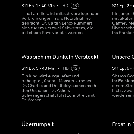
S
11
Ep.
1
•
40
Min.
•
HD
16
S
11
Ep.
2
•
Eine Familie wird mit schwerwiegenden
Ein junger
Verbrennungen in die Notaufnahme
mit akuten
gebracht. Dr. Caitlin Lenox kümmert
Gaffney Med
sich zudem um zwei Schwestern, die
Überrasche
bei einem Rave verletzt wurden.
ins Kranke
Was sich im Dunkeln Versteckt
Unsere 
S
11
Ep.
5
•
40
Min.
•
HD
12
S
11
Ep.
6
•
Ein Kind wird eingeliefert und
Sharon Good
behauptet, überall Monster zu sehen.
ihr Ex-Mann
Dr. Charles und Dr. Ripley suchen nach
einem Stre
den Ursachen. Dr. Ashers
Licht. Zwe
Schwangerschaft führt zum Streit mit
werden eing
Dr. Archer.
Überrumpelt
Frost in