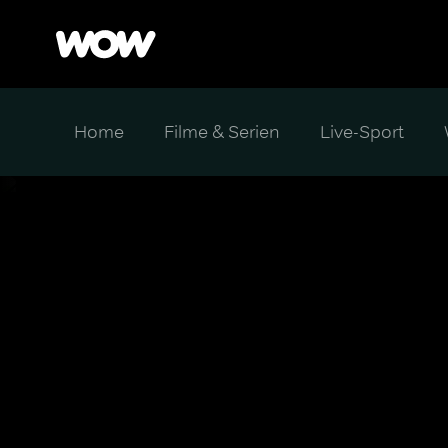
Home
Filme & Serien
Live-Sport