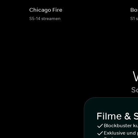
Chicago Fire
Bo
S5-14 streamen
S1 
S
Filme & 
Blockbuster k
Exklusive und 