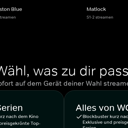
ston Blue
Matlock
streamen
S1-2 streamen
Wähl, was zu dir pass
ofort auf dem Gerät deiner Wahl stream
Serien
Alles von 
urz nach dem Kino
Blockbuster kurz na
Exklusive und preisg
preisgekrönte Top-
Serien.