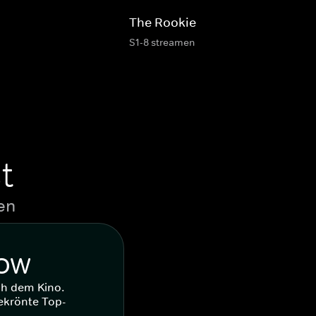
The Rookie
S1-8 streamen
t
en
WOW
ch dem Kino.
ekrönte Top-