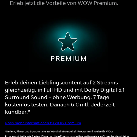
Erleb jetzt die Vorteile von WOW Premium.
Erleb deinen Lieblingscontent auf 2 Streams
gleichzeitig, in Full HD und mit Dolby Digital 5.1
Surround Sound – ohne Werbung. 7 Tage
kostenlos testen. Danach 6 € mtl. Jederzeit
kündbar.*
Noch mehr Informationen zu WOW Premium
*Serien-, Filme- und Sport-Inhalte auf Abruf sind werbefrei. Programmhinweise für WOW
Programminhalte wie Serien, Filme und Live-Events, sowie Produkthinweise auf Live-Sendern bleiben