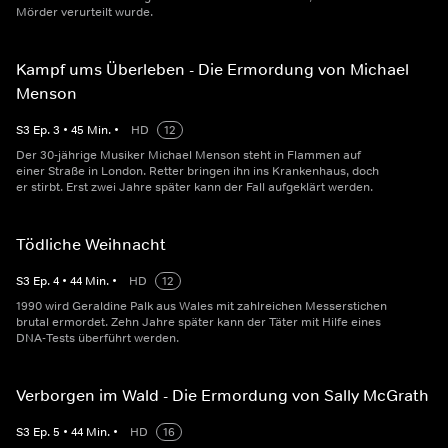
Mörder verurteilt wurde.
Kampf ums Überleben - Die Ermordung von Michael
Menson
S
3
Ep.
3
•
45
Min.
•
HD
12
Der 30-jährige Musiker Michael Menson steht in Flammen auf
einer Straße in London. Retter bringen ihn ins Krankenhaus, doch
er stirbt. Erst zwei Jahre später kann der Fall aufgeklärt werden.
Tödliche Weihnacht
S
3
Ep.
4
•
44
Min.
•
HD
12
1990 wird Geraldine Palk aus Wales mit zahlreichen Messerstichen
brutal ermordet. Zehn Jahre später kann der Täter mit Hilfe eines
DNA-Tests überführt werden.
Verborgen im Wald - Die Ermordung von Sally McGrath
S
3
Ep.
5
•
44
Min.
•
HD
16