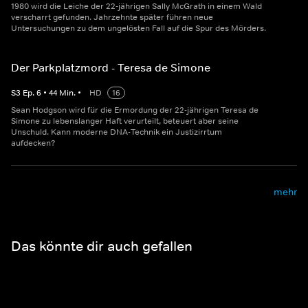
1980 wird die Leiche der 22-jährigen Sally McGrath in einem Wald
verscharrt gefunden. Jahrzehnte später führen neue
Untersuchungen zu dem ungelösten Fall auf die Spur des Mörders.
Der Parkplatzmord - Teresa de Simone
S
3
Ep.
6
•
44
Min.
•
HD
16
Sean Hodgson wird für die Ermordung der 22-jährigen Teresa de
Simone zu lebenslanger Haft verurteilt, beteuert aber seine
Unschuld. Kann moderne DNA-Technik ein Justizirrtum
aufdecken?
mehr
Das könnte dir auch gefallen