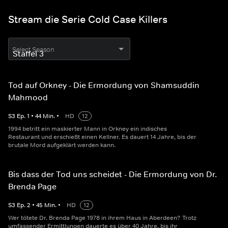
Stream die Serie Cold Case Killers
Select Season
Tod auf Orkney - Die Ermordung von Shamsuddin
Mahmood
S
3
Ep.
1
•
44
Min.
•
HD
12
1994 betritt ein maskierter Mann in Orkney ein indisches
Restaurant und erschießt einen Kellner. Es dauert 14 Jahre, bis der
brutale Mord aufgeklärt werden kann.
Bis dass der Tod uns scheidet - Die Ermordung von Dr.
Brenda Page
S
3
Ep.
2
•
45
Min.
•
HD
12
Wer tötete Dr. Brenda Page 1978 in ihrem Haus in Aberdeen? Trotz
umfassender Ermittlungen dauerte es über 40 Jahre, bis ihr