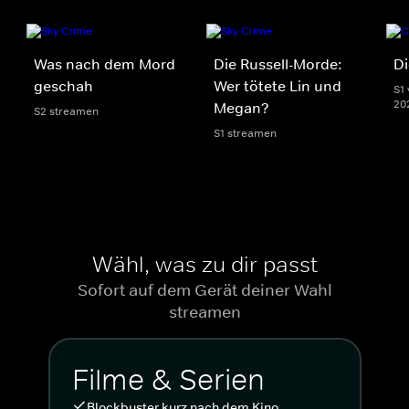
Was nach dem Mord
Die Russell-Morde:
Di
geschah
Wer tötete Lin und
S1 
20
Megan?
S2 streamen
S1 streamen
Wähl, was zu dir passt
Sofort auf dem Gerät deiner Wahl
streamen
Filme & Serien
Blockbuster kurz nach dem Kino