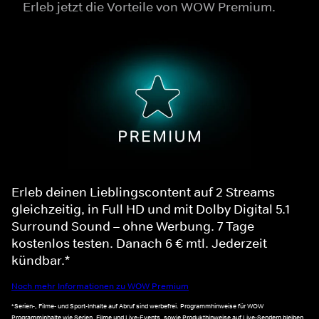
Erleb jetzt die Vorteile von WOW Premium.
Erleb deinen Lieblingscontent auf 2 Streams
gleichzeitig, in Full HD und mit Dolby Digital 5.1
Surround Sound – ohne Werbung. 7 Tage
kostenlos testen. Danach 6 € mtl. Jederzeit
kündbar.*
Noch mehr Informationen zu WOW Premium
*Serien-, Filme- und Sport-Inhalte auf Abruf sind werbefrei. Programmhinweise für WOW
Programminhalte wie Serien, Filme und Live-Events, sowie Produkthinweise auf Live-Sendern bleiben