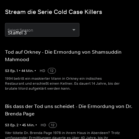
Stream die Serie Cold Case Killers
Select Season
Tod auf Orkney - Die Ermordung von Shamsuddin
Mahmood
S
3
Ep.
1
•
44
Min.
•
HD
12
1994 betritt ein maskierter Mann in Orkney ein indisches
Restaurant und erschießt einen Kellner. Es dauert 14 Jahre, bis der
brutale Mord aufgeklärt werden kann.
Bis dass der Tod uns scheidet - Die Ermordung von Dr.
Brenda Page
S
3
Ep.
2
•
45
Min.
•
HD
12
Wer tötete Dr. Brenda Page 1978 in ihrem Haus in Aberdeen? Trotz
umfassender Ermittlungen dauerte es über 40 Jahre, bis ihr