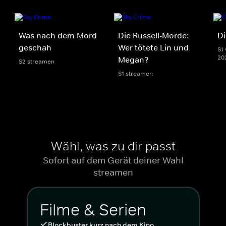
Was nach dem Mord
Die Russell-Morde:
Di
geschah
Wer tötete Lin und
S1 
20
Megan?
S2 streamen
S1 streamen
Wähl, was zu dir passt
Sofort auf dem Gerät deiner Wahl
streamen
Filme & Serien
Blockbuster kurz nach dem Kino