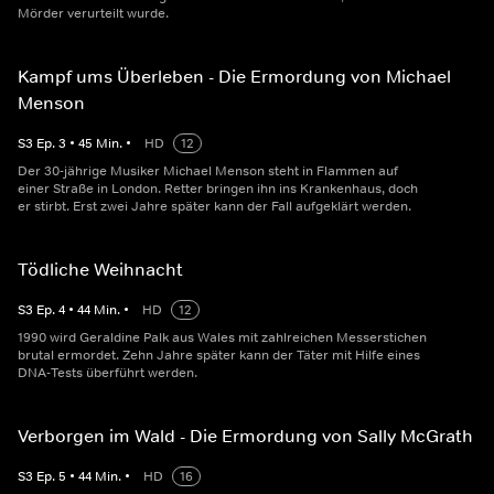
Mörder verurteilt wurde.
Kampf ums Überleben - Die Ermordung von Michael
Menson
S
3
Ep.
3
•
45
Min.
•
HD
12
Der 30-jährige Musiker Michael Menson steht in Flammen auf
einer Straße in London. Retter bringen ihn ins Krankenhaus, doch
er stirbt. Erst zwei Jahre später kann der Fall aufgeklärt werden.
Tödliche Weihnacht
S
3
Ep.
4
•
44
Min.
•
HD
12
1990 wird Geraldine Palk aus Wales mit zahlreichen Messerstichen
brutal ermordet. Zehn Jahre später kann der Täter mit Hilfe eines
DNA-Tests überführt werden.
Verborgen im Wald - Die Ermordung von Sally McGrath
S
3
Ep.
5
•
44
Min.
•
HD
16