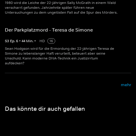
1980 wird die Leiche der 22-jährigen Sally McGrath in einem Wald
verscharrt gefunden. Jahrzehnte später führen neue
Untersuchungen zu dem ungelösten Fall auf die Spur des Mörders.
Der Parkplatzmord - Teresa de Simone
S
3
Ep.
6
•
44
Min.
•
HD
16
Sean Hodgson wird für die Ermordung der 22-jährigen Teresa de
Simone zu lebenslanger Haft verurteilt, beteuert aber seine
Unschuld. Kann moderne DNA-Technik ein Justizirrtum
aufdecken?
mehr
Das könnte dir auch gefallen