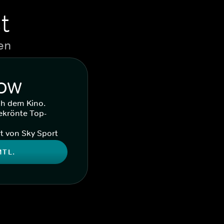
t
en
WOW
ch dem Kino.
ekrönte Top-
t von Sky Sport
MTL.