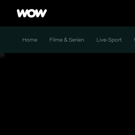
Home
Filme & Serien
Live-Sport