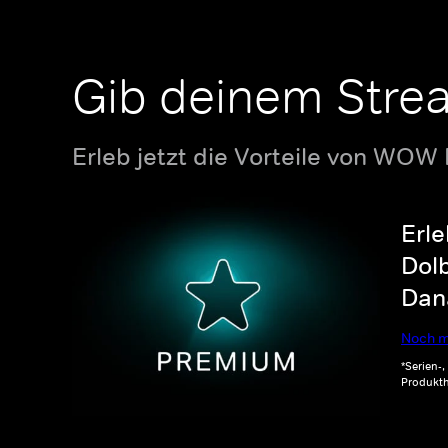
Gib deinem Stre
Erleb jetzt die Vorteile von WOW
Erle
Dolb
Dana
Noch m
*Serien-
Produkth