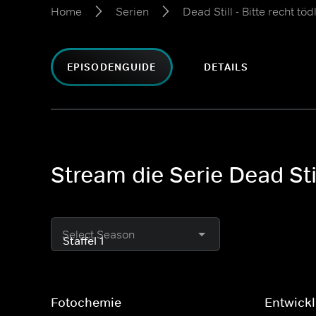
Home
Serien
Dead Still - Bitte recht töd
EPISODENGUIDE
DETAILS
Stream die Serie Dead Still
Select Season
Fotochemie
Entwick