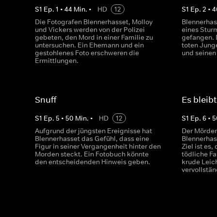
S
1
Ep.
1
•
44
Min.
•
HD
12
S
1
Ep.
2
•
4
Die Fotografen Blennerhasset, Molloy
Blennerhas
und Vickers werden von der Polizei
eines Sturm
gebeten, den Mord in einer Familie zu
gefangen. 
untersuchen. Ein Ehemann und ein
toten Jung
gestohlenes Foto erschweren die
und seinen
Ermittlungen.
Snuff
Es bleib
S
1
Ep.
5
•
50
Min.
•
HD
12
S
1
Ep.
6
•
5
Aufgrund der jüngsten Ereignisse hat
Der Mörder 
Blennerhasset das Gefühl, dass eine
Blennerhas
Figur in seiner Vergangenheit hinter den
Ziel ist es
Morden steckt. Ein Fotobuch könnte
tödliche Fa
den entscheidenden Hinweis geben.
krude Lei
vervollstä