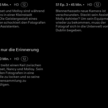
6
Min.
•
HD
12
S
1
Ep.
3
•
45
Min.
•
HD
12
set und Molloy sind während
Blennerhassets neue Kamera ist
s in einer Kleinstadt
verschwunden. Steckt sein Assis
Die Geistergestalt eines
Molly dahinter? Um sein Equipm
en schockiert den Fotografen
wieder zu bekommen, muss der
 Assistenten.
Fotograf sich in die Unterwelt vo
Dublin begeben.
t nur die Erinnerung
0
Min.
•
HD
12
treibt einen Keil zwischen
set, Nancy und Molloy. Sein
, den Fotografen in eine
lle zu locken und so seine
chensammlung zu
ndigen.