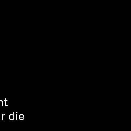
ht
r die