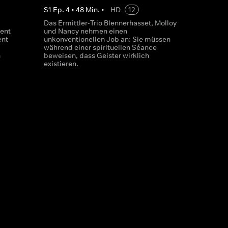
S
1
Ep.
4
•
48
Min.
•
HD
12
Das Ermittler-Trio Blennerhasset, Molloy
tent
und Nancy nehmen einen
ent
unkonventionellen Job an: Sie müssen
während einer spirituellen Séance
n
beweisen, dass Geister wirklich
existieren.