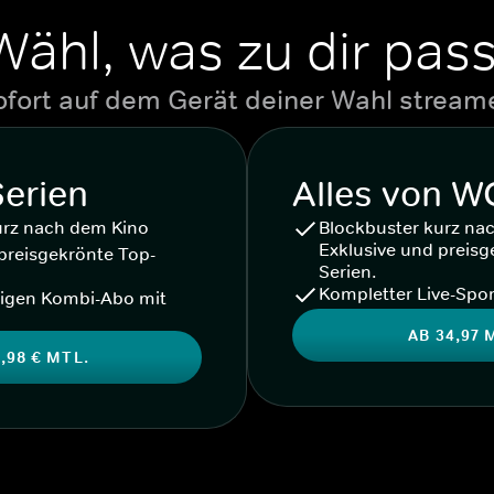
Wähl, was zu dir pass
ofort auf dem Gerät deiner Wahl stream
Serien
Alles von 
urz nach dem Kino
Blockbuster kurz na
Exklusive und preisg
preisgekrönte Top-
Serien.
Kompletter Live-Spor
igen Kombi-Abo mit
AB 34,97 
,98 € MTL.