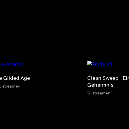
e Gilded Age
Clean Sweep - Ei
Geheimnis
3 streamen
S1 streamen