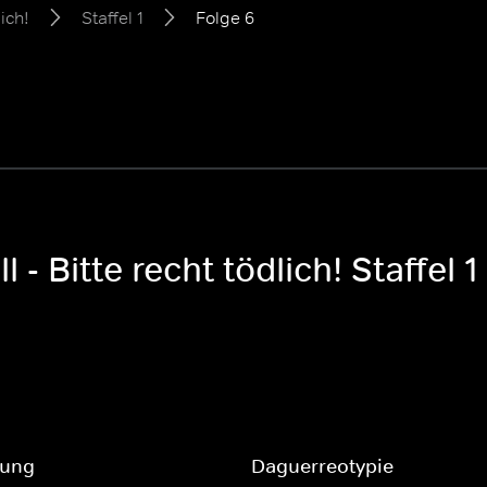
lich!
Staffel 1
Folge 6
 - Bitte recht tödlich! Staffel 1
lung
Daguerreotypie