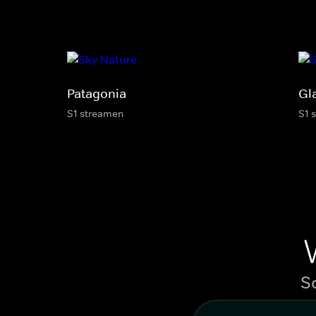
Patagonia
Gl
S1 streamen
S1 
S