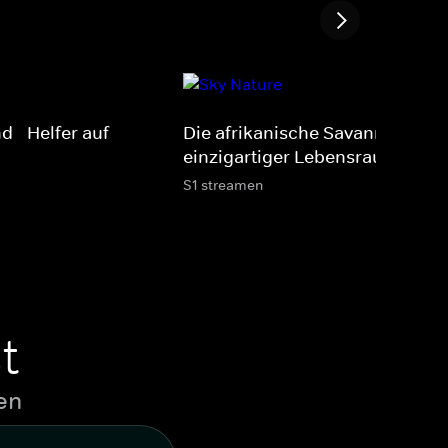
 - Helfer auf
Die afrikanische Savanne - Ein
einzigartiger Lebensraum
S1 streamen
t
en