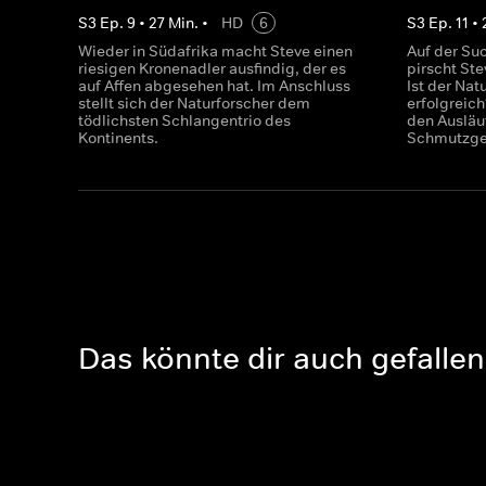
S
3
Ep.
9
•
27
Min.
•
HD
6
S
3
Ep.
11
•
Wieder in Südafrika macht Steve einen
Auf der Su
riesigen Kronenadler ausfindig, der es
pirscht St
auf Affen abgesehen hat. Im Anschluss
Ist der Nat
stellt sich der Naturforscher dem
erfolgreic
tödlichsten Schlangentrio des
den Ausläu
Kontinents.
Schmutzge
Das könnte dir auch gefallen