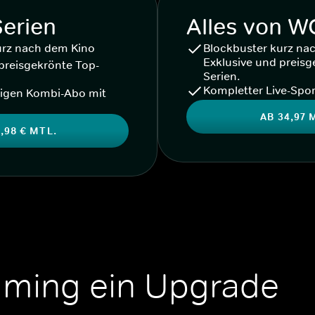
Serien
Alles von 
urz nach dem Kino
Blockbuster kurz na
Exklusive und preisg
preisgekrönte Top-
Serien.
Kompletter Live-Spor
igen Kombi-Abo mit
AB 34,97 
,98 € MTL.
aming ein Upgrade