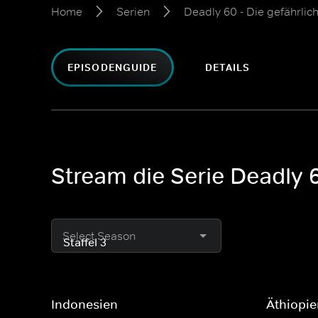
Home
Serien
Deadly 60 - Die gefährlic
EPISODENGUIDE
DETAILS
Stream die Serie Deadly 60
Select Season
Indonesien
Äthiopi