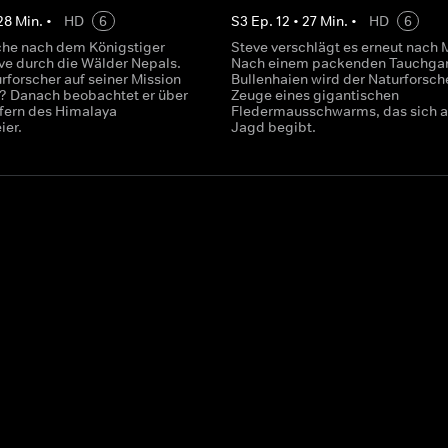
28
Min.
•
HD
6
S
3
Ep.
12
•
27
Min.
•
HD
6
che nach dem Königstiger
Steve verschlägt es erneut nach 
eve durch die Wälder Nepals.
Nach einem packenden Tauchga
urforscher auf seiner Mission
Bullenhaien wird der Naturforsch
h? Danach beobachtet er über
Zeuge eines gigantischen
fern des Himalaya
Fledermausschwarms, das sich a
ier.
Jagd begibt.