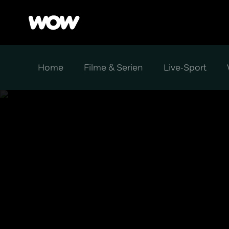
Home
Filme & Serien
Live-Sport