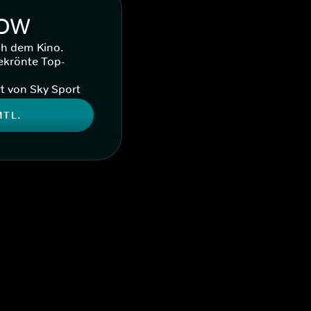
WOW
ch dem Kino.
ekrönte Top-
t von Sky Sport
MTL.