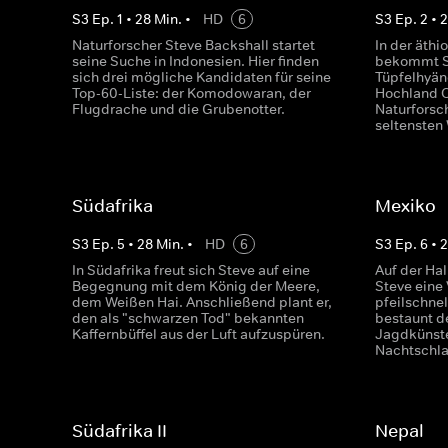
S
3
Ep.
1
•
28
Min.
•
HD
6
S
3
Ep.
2
•
Naturforscher Steve Backshall startet
In der äthi
seine Suche in Indonesien. Hier finden
bekommt St
sich drei mögliche Kandidaten für seine
Tüpfelhyän
Top-60-Liste: der Komodowaran, der
Hochland Os
Flugdrache und die Grubenotter.
Naturforsc
seltensten 
Südafrika
Mexiko
S
3
Ep.
5
•
28
Min.
•
HD
6
S
3
Ep.
6
•
In Südafrika freut sich Steve auf eine
Auf der Hal
Begegnung mit dem König der Meere,
Steve eine
dem Weißen Hai. Anschließend plant er,
pfeilschne
den als "schwarzen Tod" bekannten
bestaunt d
Kaffernbüffel aus der Luft aufzuspüren.
Jagdkünste
Nachtschl
Südafrika II
Nepal