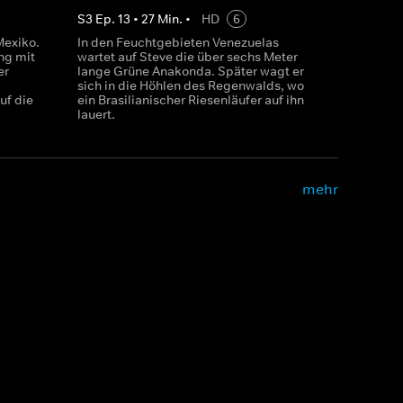
S
3
Ep.
13
•
27
Min.
•
HD
6
Mexiko.
In den Feuchtgebieten Venezuelas
ng mit
wartet auf Steve die über sechs Meter
er
lange Grüne Anakonda. Später wagt er
sich in die Höhlen des Regenwalds, wo
uf die
ein Brasilianischer Riesenläufer auf ihn
lauert.
mehr