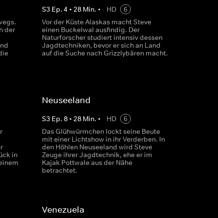
S
3
Ep.
4
•
28
Min.
•
HD
6
wegs.
Vor der Küste Alaskas macht Steve
h der
einen Buckelwal ausfindig. Der
Naturforscher studiert intensiv dessen
and
Jagdtechniken, bevor er sich an Land
die
auf die Suche nach Grizzlybären macht.
Neuseeland
S
3
Ep.
8
•
28
Min.
•
HD
6
r
Das Glühwürmchen lockt seine Beute
mit einer Lichtshow in ihr Verderben. In
r
den Höhlen Neuseeland wird Steve
ück in
Zeuge ihrer Jagdtechnik, ehe er im
 einem
Kajak Pottwale aus der Nähe
betrachtet.
Venezuela