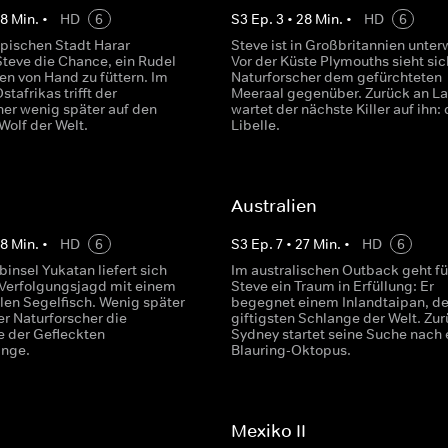
28
Min.
•
HD
6
S
3
Ep.
3
•
28
Min.
•
HD
6
opischen Stadt Harar
Steve ist in Großbritannien unter
eve die Chance, ein Rudel
Vor der Küste Plymouths sieht sic
en von Hand zu füttern. Im
Naturforscher dem gefürchteten
tafrikas trifft der
Meeraal gegenüber. Zurück an L
her wenig später auf den
wartet der nächste Killer auf ihn: 
Wolf der Welt.
Libelle.
Australien
28
Min.
•
HD
6
S
3
Ep.
7
•
27
Min.
•
HD
6
binsel Yukatan liefert sich
Im australischen Outback geht fü
 Verfolgungsjagd mit einem
Steve ein Traum in Erfüllung: Er
llen Segelfisch. Wenig später
begegnet einem Inlandtaipan, de
er Naturforscher die
giftigsten Schlange der Welt. Zur
 der Gefleckten
Sydney startet seine Suche nach
ange.
Blauring-Oktopus.
Mexiko II