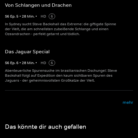
Von Schlangen und Drachen
S
6
Ep.
5
•
28
Min.
•
HD
6
In Sydney sucht Steve Backshall das Extreme: die giftigste Spinne
der Welt, die am schnellsten zubeißende Schlange und einen
Ozeandrachen - perfekt getarnt und tödlich.
Das Jaguar Special
S
6
Ep.
6
•
28
Min.
•
HD
6
Abenteuerliche Spurensuche im brasilianischen Dschungel: Steve
Backshall folgt auf Expedition den kaum sichtbaren Spuren des
Jaguars - der geheimnisvollsten Großkatze der Welt.
mehr
Das könnte dir auch gefallen