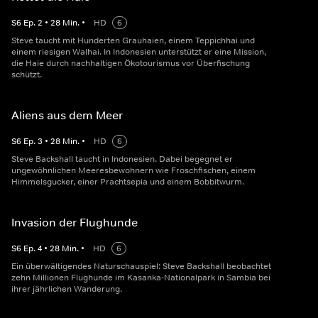
S
6
Ep.
2
•
28
Min.
•
HD
6
Steve taucht mit Hunderten Grauhaien, einem Teppichhai und
einem riesigen Walhai. In Indonesien unterstützt er eine Mission,
die Haie durch nachhaltigen Ökotourismus vor Überfischung
schützt.
Aliens aus dem Meer
S
6
Ep.
3
•
28
Min.
•
HD
6
Steve Backshall taucht in Indonesien. Dabei begegnet er
ungewöhnlichen Meeresbewohnern wie Froschfischen, einem
Himmelsgucker, einer Prachtsepia und einem Bobbitwurm.
Invasion der Flughunde
S
6
Ep.
4
•
28
Min.
•
HD
6
Ein überwältigendes Naturschauspiel: Steve Backshall beobachtet
zehn Millionen Flughunde im Kasanka-Nationalpark in Sambia bei
ihrer jährlichen Wanderung.