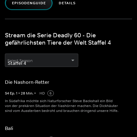
EPISODENGUIDE
DETAILS
Stream die Serie Deadly 60 - Die
gefährlichsten Tiere der Welt Staffel 4
Select Season
Die Nashorn-Retter
S
4
Ep.
1
•
28
Min.
•
HD
6
In Südafrika möchte sich Naturforscher Steve Backshall ein Bild
von der prekären Situation der Nashörner machen. Die Dickhäuter
sind vom Aussterben bedroht und brauchen dringend unsere Hilfe.
Bali