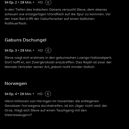
S
4
Ep.
2
•
28
Min.
•
HD
6
In den Tiefen des Indischen Ozeans versucht Steve, dem ebenso
scheuen wie einzigartigen Mondfisch auf die Spur zu kommen. Vor
der Insel Bali trifft der Naturforscher auf einen tödlichen
Rotfeuerfisch.
Gabuns Dschungel
S
4
Ep.
3
•
28
Min.
•
HD
6
Steve wagt sich erstmals in den gabunischen Loango-Nationalpark.
Dort hofft er, ein Zwergkrokodil anzutreffen. Das Reptil ist zwar der
kleinste Vertreter seiner Art, jedoch nicht minder tödlich.
Norwegen
S
4
Ep.
4
•
28
Min.
•
HD
6
Wenn Millionen von Heringen im November die entlegenen
Gewässer Norwegens durchstreifen, ist ein Jäger nicht weit: der
Orca. Wagt sich Steve auf einen Tauchgang mit den
Meeressäugern?