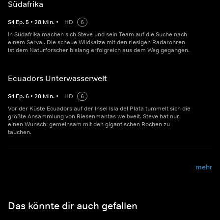
Südafrika
S
4
Ep.
5
•
28
Min.
•
HD
6
In Südafrika machen sich Steve und sein Team auf die Suche nach
einem Serval. Die scheue Wildkatze mit den riesigen Radarohren
ist dem Naturforscher bislang erfolgreich aus dem Weg gegangen.
Ecuadors Unterwasserwelt
S
4
Ep.
6
•
28
Min.
•
HD
6
Vor der Küste Ecuadors auf der Insel Isla del Plata tummelt sich die
größte Ansammlung von Riesenmantas weltweit. Steve hat nur
einen Wunsch: gemeinsam mit den gigantischen Rochen zu
tauchen.
mehr
Das könnte dir auch gefallen