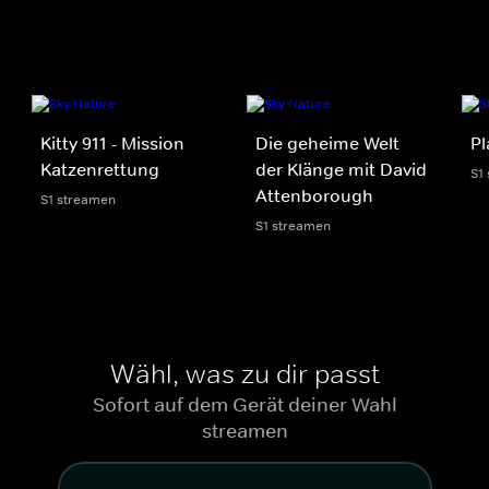
Kitty 911 - Mission
Die geheime Welt
Pl
Katzenrettung
der Klänge mit David
S1
Attenborough
S1 streamen
S1 streamen
Wähl, was zu dir passt
Sofort auf dem Gerät deiner Wahl
streamen