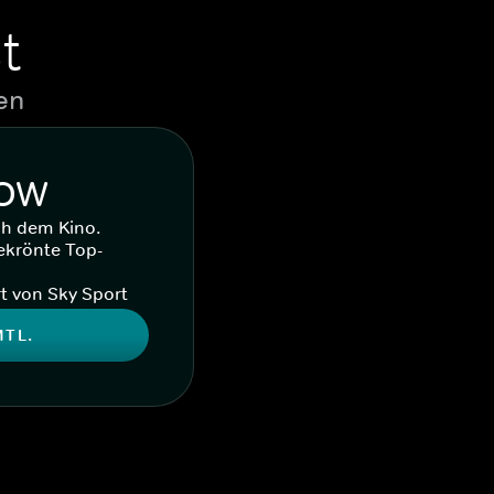
t
en
WOW
ch dem Kino.
ekrönte Top-
t von Sky Sport
MTL.