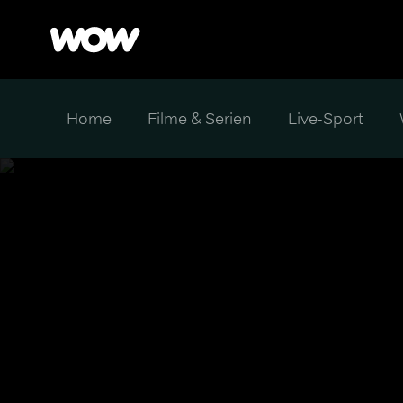
Home
Filme & Serien
Live-Sport