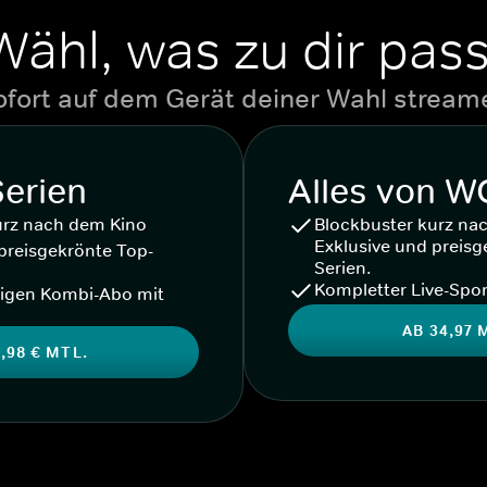
Wähl, was zu dir pass
ofort auf dem Gerät deiner Wahl stream
Serien
Alles von 
urz nach dem Kino
Blockbuster kurz na
Exklusive und preisg
preisgekrönte Top-
Serien.
Kompletter Live-Spor
igen Kombi-Abo mit
AB 34,97 
,98 € MTL.