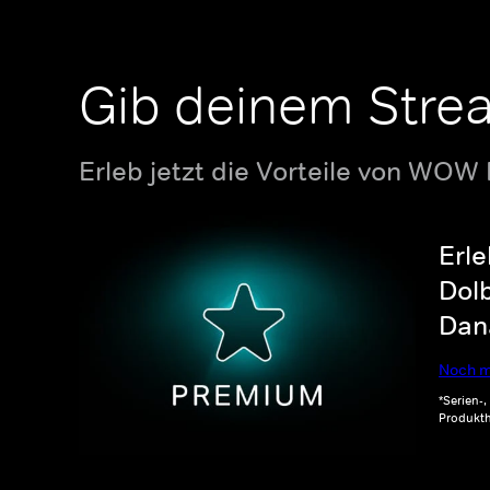
Gib deinem Stre
Erleb jetzt die Vorteile von WOW
Erle
Dolb
Dana
Noch m
*Serien-
Produkth