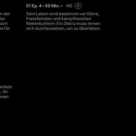
S
1
Ep.
4
•
50
Min.
•
HD
0
n der
Sein Leben wird bestimmt von Dürre,
ier
Fressfeinden und kampfbereiten
nach
Nebenbuhlern: Ein Zebra muss lernen
s für
sich durchzusetzen, um zu überleben.
Umfeld
 Ihr
denen