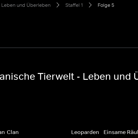
 - Leben und Überleben
Staffel 1
Folge 5
kanische Tierwelt - Leben und Ü
an-Clan
Leoparden - Einsame Räu