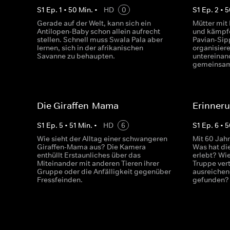
S
1
Ep.
1
•
50
Min.
•
HD
0
S
1
Ep.
2
•
5
Gerade auf der Welt, kann sich ein
Mütter mit
Antilopen-Baby schon allein aufrecht
und kämpfe
stellen. Schnell muss Swala Pala aber
Pavian-Sipp
lernen, sich in der afrikanischen
organisiere
Savanne zu behaupten.
untereinan
gemeinsam
Die Giraffen-Mama
Erinneru
S
1
Ep.
5
•
51
Min.
•
HD
6
S
1
Ep.
6
•
5
Wie sieht der Alltag einer schwangeren
Mit 60 Jahre
Giraffen-Mama aus? Die Kamera
Was hat di
enthüllt Erstaunliches über das
erlebt? Wie
Miteinander mit anderen Tieren ihrer
Truppe ver
Gruppe oder die Anfälligkeit gegenüber
ausreichen
Fressfeinden.
gefunden?