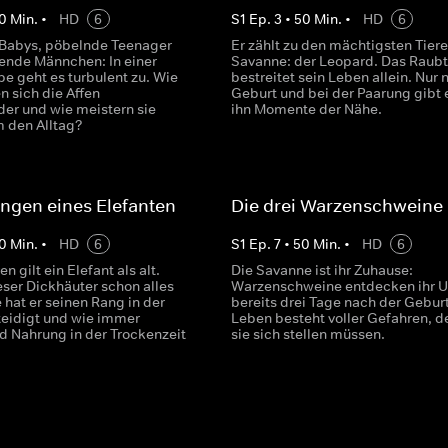
0
Min.
•
HD
6
S
1
Ep.
3
•
50
Min.
•
HD
6
 Babys, pöbelnde Teenager
Er zählt zu den mächtigsten Tiere
nde Männchen: In einer
Savanne: der Leopard. Das Raubt
e geht es turbulent zu. Wie
bestreitet sein Leben allein. Nur 
n sich die Affen
Geburt und bei der Paarung gibt e
der und wie meistern sie
ihn Momente der Nähe.
 den Alltag?
ngen eines Elefanten
Die drei Warzenschweine
0
Min.
•
HD
6
S
1
Ep.
7
•
50
Min.
•
HD
6
n gilt ein Elefant als alt.
Die Savanne ist ihr Zuhause:
eser Dickhäuter schon alles
Warzenschweine entdecken ihr 
 hat er seinen Rang in der
bereits drei Tage nach der Geburt.
teidigt und wie immer
Leben besteht voller Gefahren, 
d Nahrung in der Trockenzeit
sie sich stellen müssen.