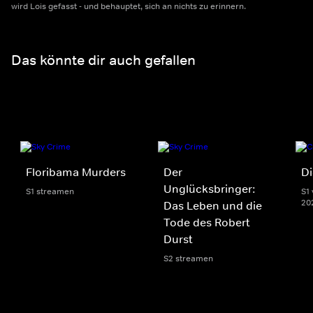
wird Lois gefasst - und behauptet, sich an nichts zu erinnern.
Das könnte dir auch gefallen
Floribama Murders
Der
Di
Unglücksbringer:
S1 streamen
S1 
20
Das Leben und die
Tode des Robert
Durst
S2 streamen