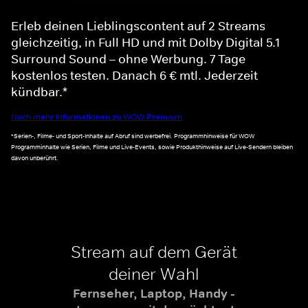
Erleb deinen Lieblingscontent auf 2 Streams
gleichzeitig, in Full HD und mit Dolby Digital 5.1
Surround Sound – ohne Werbung. 7 Tage
kostenlos testen. Danach 6 € mtl. Jederzeit
kündbar.*
Noch mehr Informationen zu WOW Premium
*Serien-, Filme- und Sport-Inhalte auf Abruf sind werbefrei. Programmhinweise für WOW
Programminhalte wie Serien, Filme und Live-Events, sowie Produkthinweise auf Live-Sendern bleiben
davon unberührt.
Stream auf dem Gerät
deiner Wahl
Fernseher, Laptop, Handy -