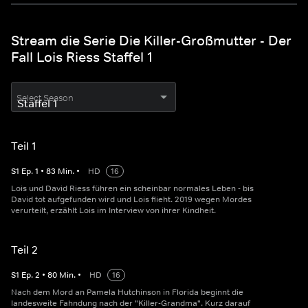
Stream die Serie Die Killer-Großmutter - Der
Fall Lois Riess Staffel 1
Select Season
Teil 1
S
1
Ep.
1
•
83
Min.
•
HD
16
Lois und David Riess führen ein scheinbar normales Leben - bis
David tot aufgefunden wird und Lois flieht. 2019 wegen Mordes
verurteilt, erzählt Lois im Interview von ihrer Kindheit.
Teil 2
S
1
Ep.
2
•
80
Min.
•
HD
16
Nach dem Mord an Pamela Hutchinson in Florida beginnt die
landesweite Fahndung nach der "Killer-Grandma". Kurz darauf