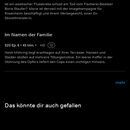
Ist ein asiatischer Flusskrebs schuld am Tod vom Fischerei-Besitzer
Boris Staufer? Marie ist derweil mit der Imagekampagne für
Rosenheim beschäftigt und ihrem Werbegesicht, einer Ex-
Skiweltmeisterin.
Im Namen der Familie
S
20
Ep.
6
•
43
Min.
•
HD
12
Heidi Möhring liegt erschlagen auf ihrer Terrasse. Hansen und
Stadler stoßen auf mehrere Tötungsmotive. Ein leerer Koffer in der
Wohnung des Opfers liefert den Cops einen wichtigen Hinweis.
mehr
Das könnte dir auch gefallen