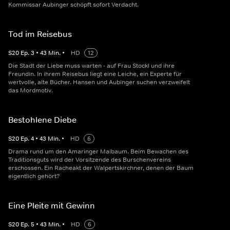
Kommissar Aubinger schöpft sofort Verdacht.
Tod im Reisebus
S
20
Ep.
3
•
43
Min.
•
HD
12
Die Stadt der Liebe muss warten - auf Frau Stockl und ihre
Freundin. In ihrem Reisebus liegt eine Leiche, ein Experte für
wertvolle, alte Bücher. Hansen und Aubinger suchen verzweifelt
das Mordmotiv.
Bestohlene Diebe
S
20
Ep.
4
•
43
Min.
•
HD
6
Drama rund um den Amaringer Maibaum. Beim Bewachen des
Traditionsguts wird der Vorsitzende des Burschenvereins
erschossen. Ein Racheakt der Walpertskirchner, denen der Baum
eigentlich gehört?
Eine Pleite mit Gewinn
S
20
Ep.
5
•
43
Min.
•
HD
6