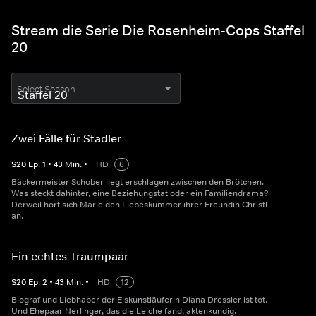
Stream die Serie Die Rosenheim-Cops Staffel
20
Select Season
Zwei Fälle für Stadler
S
20
Ep.
1
•
43
Min.
•
HD
6
Bäckermeister Schober liegt erschlagen zwischen den Brötchen.
Was steckt dahinter, eine Beziehungstat oder ein Familiendrama?
Derweil hört sich Marie den Liebeskummer ihrer Freundin Christl
an.
Ein echtes Traumpaar
S
20
Ep.
2
•
43
Min.
•
HD
12
Biograf und Liebhaber der Eiskunstläuferin Diana Dressler ist tot.
Und Ehepaar Nerlinger, das die Leiche fand, aktenkundig.