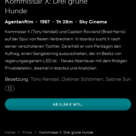
Kommissar X: Drei grüne
Hunde
Agentenfilm
1967
1h 28m
Sky Cinema
Kommissar X (Tony Kendall) und Captain Rowland (Brad Harris)
auf der Spur von fiesen Verbrechern: In Istanbul sucht X nach
seiner verschollenen Tochter. Da erhält er vom Pentagon den
Auftrag, einen Gangsterring auszuschalten, der im Besitz von
regierungseigenem LSD ist. - Neues Abenteuer mit dem findigen
Privatdetektiv, diesmal in Istanbul und Anatolien.
Besetzung
Tony Kendall, Dietmar Schönherr, Sabine Sun
12
AB 5,98 € MTL.
Home
Filme
Kommissar X: Drei grüne Hunde