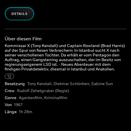
DETAILS
Über diesen Film
Kommissar X (Tony Kendall) und Captain Rowland (Brad Harris)
auf der Spur von fiesen Verbrechern: In Istanbul sucht X nach
seiner verschollenen Tochter. Da erhält er vom Pentagon den
Auftrag, einen Gangsterring auszuschalten, der im Besitz von
regierungseigenem LSD ist. - Neues Abenteuer mit dem
findigen Privatdetektiv, diesmal in Istanbul und Anatolien.
12
Besetzung
Tony Kendall, Dietmar Schönherr, Sabine Sun
Crew
Rudolf Zehetgruber (Regie)
Genre
Agentenfilm, Kriminalfilm
Von
1967
Länge
1h 28m