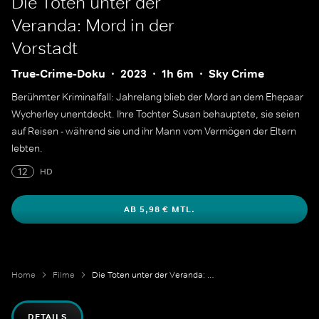
Die Toten unter der
Veranda: Mord in der
Vorstadt
True-Crime-Doku
2023
1h 6m
Sky Crime
Berühmter Kriminalfall: Jahrelang blieb der Mord an dem Ehepaar
Wycherley unentdeckt. Ihre Tochter Susan behauptete, sie seien
auf Reisen - während sie und ihr Mann vom Vermögen der Eltern
lebten.
12
HD
AB 5,98 € MTL.
Home
Filme
Die Toten unter der Veranda: Mord in der Vorstadt
DETAILS