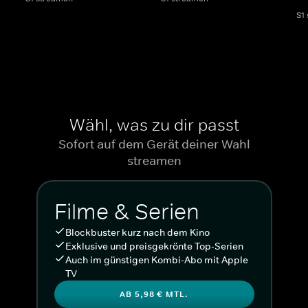
S1
Wähl, was zu dir passt
Sofort auf dem Gerät deiner Wahl
streamen
Filme & Serien
Blockbuster kurz nach dem Kino
Exklusive und preisgekrönte Top-Serien
Auch im günstigen Kombi-Abo mit Apple
TV
AB 5,98 € MTL.