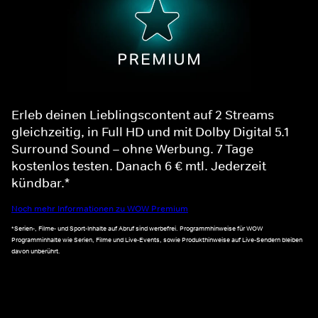
Erleb deinen Lieblingscontent auf 2 Streams
gleichzeitig, in Full HD und mit Dolby Digital 5.1
Surround Sound – ohne Werbung. 7 Tage
kostenlos testen. Danach 6 € mtl. Jederzeit
kündbar.*
Noch mehr Informationen zu WOW Premium
*Serien-, Filme- und Sport-Inhalte auf Abruf sind werbefrei. Programmhinweise für WOW
Programminhalte wie Serien, Filme und Live-Events, sowie Produkthinweise auf Live-Sendern bleiben
davon unberührt.