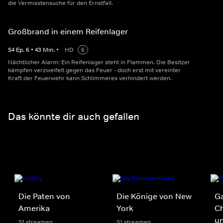
die Vermisstensuche für den Ernstfall.
Großbrand in einem Reifenlager
S
4
Ep.
6
•
43
Min.
•
HD
6
Nächtlicher Alarm: Ein Reifenlager steht in Flammen. Die Besitzer
kämpfen verzweifelt gegen das Feuer - doch erst mit vereinter
Kraft der Feuerwehr kann Schlimmeres verhindert werden.
Das könnte dir auch gefallen
Die Paten von
Die Könige von New
G
Amerika
York
Ch
un
S1 streamen
S1 streamen