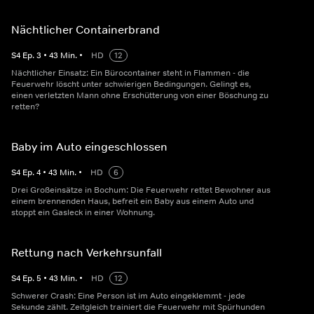
Nächtlicher Containerbrand
S
4
Ep.
3
•
43
Min.
•
HD
12
Nächtlicher Einsatz: Ein Bürocontainer steht in Flammen - die
Feuerwehr löscht unter schwierigen Bedingungen. Gelingt es,
einen verletzten Mann ohne Erschütterung von einer Böschung zu
retten?
Baby im Auto eingeschlossen
S
4
Ep.
4
•
43
Min.
•
HD
6
Drei Großeinsätze in Bochum: Die Feuerwehr rettet Bewohner aus
einem brennenden Haus, befreit ein Baby aus einem Auto und
stoppt ein Gasleck in einer Wohnung.
Rettung nach Verkehrsunfall
S
4
Ep.
5
•
43
Min.
•
HD
12
Schwerer Crash: Eine Person ist im Auto eingeklemmt - jede
Sekunde zählt. Zeitgleich trainiert die Feuerwehr mit Spürhunden