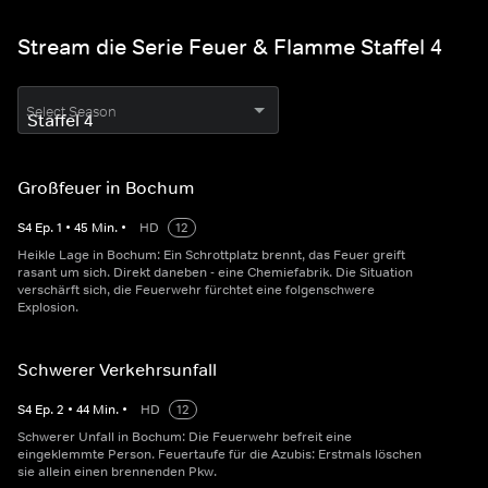
Stream die Serie Feuer & Flamme Staffel 4
Select Season
Großfeuer in Bochum
S
4
Ep.
1
•
45
Min.
•
HD
12
Heikle Lage in Bochum: Ein Schrottplatz brennt, das Feuer greift
rasant um sich. Direkt daneben - eine Chemiefabrik. Die Situation
verschärft sich, die Feuerwehr fürchtet eine folgenschwere
Explosion.
Schwerer Verkehrsunfall
S
4
Ep.
2
•
44
Min.
•
HD
12
Schwerer Unfall in Bochum: Die Feuerwehr befreit eine
eingeklemmte Person. Feuertaufe für die Azubis: Erstmals löschen
sie allein einen brennenden Pkw.