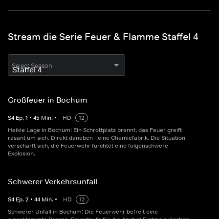
Stream die Serie Feuer & Flamme Staffel 4
Select Season
Großfeuer in Bochum
S
4
Ep.
1
•
45
Min.
•
HD
12
Heikle Lage in Bochum: Ein Schrottplatz brennt, das Feuer greift
rasant um sich. Direkt daneben - eine Chemiefabrik. Die Situation
verschärft sich, die Feuerwehr fürchtet eine folgenschwere
Explosion.
Schwerer Verkehrsunfall
S
4
Ep.
2
•
44
Min.
•
HD
12
Schwerer Unfall in Bochum: Die Feuerwehr befreit eine