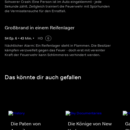
Schwerer Crash: Eine Person ist im Auto eingeklemmt - jede
Sekunde zählt. Zeitgleich trainiert die Feuerwehr mit Spürhunden
die Vermisstensuche für den Ernstfall.
Großbrand in einem Reifenlager
S
4
Ep.
6
•
43
Min.
•
HD
6
Nächtlicher Alarm: Ein Reifenlager steht in Flammen. Die Besitzer
kämpfen verzweifelt gegen das Feuer - doch erst mit vereinter
Kraft der Feuerwehr kann Schlimmeres verhindert werden.
Das könnte dir auch gefallen
Die Paten von
Die Könige von New
G