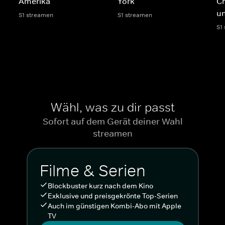
Amerika
York
Ch
un
S1 streamen
S1 streamen
S1
Wähl, was zu dir passt
Sofort auf dem Gerät deiner Wahl
streamen
Filme & Serien
Blockbuster kurz nach dem Kino
Exklusive und preisgekrönte Top-Serien
Auch im günstigen Kombi-Abo mit Apple
TV