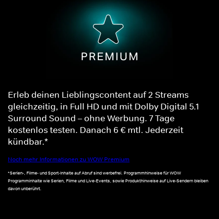
Erleb deinen Lieblingscontent auf 2 Streams
gleichzeitig, in Full HD und mit Dolby Digital 5.1
Surround Sound – ohne Werbung. 7 Tage
kostenlos testen. Danach 6 € mtl. Jederzeit
kündbar.*
Noch mehr Informationen zu WOW Premium
*Serien-, Filme- und Sport-Inhalte auf Abruf sind werbefrei. Programmhinweise für WOW
Programminhalte wie Serien, Filme und Live-Events, sowie Produkthinweise auf Live-Sendern bleiben
davon unberührt.