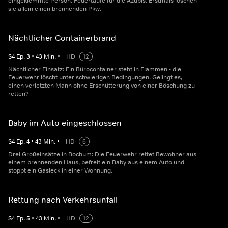
eingeklemmte Person. Feuertaufe für die Azubis: Erstmals löschen
sie allein einen brennenden Pkw.
Nächtlicher Containerbrand
S
4
Ep.
3
•
43
Min.
•
HD
12
Nächtlicher Einsatz: Ein Bürocontainer steht in Flammen - die
Feuerwehr löscht unter schwierigen Bedingungen. Gelingt es,
einen verletzten Mann ohne Erschütterung von einer Böschung zu
retten?
Baby im Auto eingeschlossen
S
4
Ep.
4
•
43
Min.
•
HD
6
Drei Großeinsätze in Bochum: Die Feuerwehr rettet Bewohner aus
einem brennenden Haus, befreit ein Baby aus einem Auto und
stoppt ein Gasleck in einer Wohnung.
Rettung nach Verkehrsunfall
S
4
Ep.
5
•
43
Min.
•
HD
12