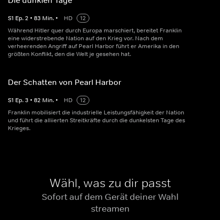
Die dunklen Tage
S
1
Ep.
2
•
83
Min.
•
HD
12
Während Hitler quer durch Europa marschiert, bereitet Franklin
eine widerstrebende Nation auf den Krieg vor. Nach dem
verheerenden Angriff auf Pearl Harbor führt er Amerika in den
größten Konflikt, den die Welt je gesehen hat.
Der Schatten von Pearl Harbor
S
1
Ep.
3
•
82
Min.
•
HD
12
Franklin mobilisiert die industrielle Leistungsfähigkeit der Nation
und führt die alliierten Streitkräfte durch die dunkelsten Tage des
Krieges.
Wähl, was zu dir passt
Sofort auf dem Gerät deiner Wahl
streamen