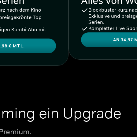
Serien
Alles von 
urz nach dem Kino
Blockbuster kurz na
Exklusive und preisg
preisgekrönte Top-
Serien.
Kompletter Live-Spor
igen Kombi-Abo mit
AB 34,97 
,98 € MTL.
aming ein Upgrade
 Premium.