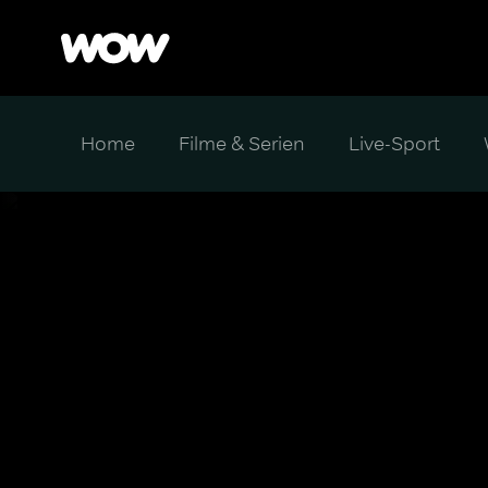
Home
Filme & Serien
Live-Sport