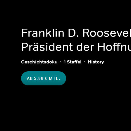
Franklin D. Roosevel
Präsident der Hoffn
Geschichtsdoku
1 Staffel
History
AB 5,98 € MTL.