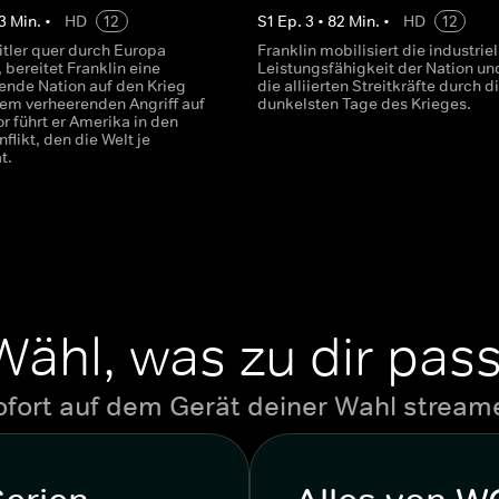
3
Min.
•
HD
12
S
1
Ep.
3
•
82
Min.
•
HD
12
tler quer durch Europa
Franklin mobilisiert die industriel
 bereitet Franklin eine
Leistungsfähigkeit der Nation und
ende Nation auf den Krieg
die alliierten Streitkräfte durch d
dem verheerenden Angriff auf
dunkelsten Tage des Krieges.
r führt er Amerika in den
flikt, den die Welt je
t.
Wähl, was zu dir pass
ofort auf dem Gerät deiner Wahl stream