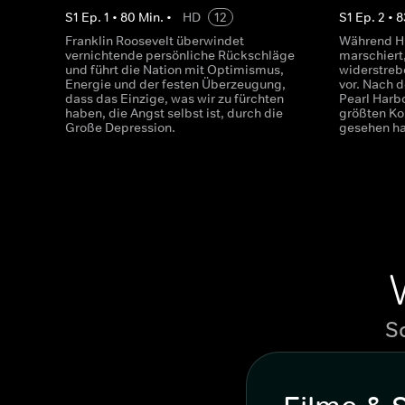
S
1
Ep.
1
•
80
Min.
•
HD
12
S
1
Ep.
2
•
8
Franklin Roosevelt überwindet
Während Hi
vernichtende persönliche Rückschläge
marschiert,
und führt die Nation mit Optimismus,
widerstreb
Energie und der festen Überzeugung,
vor. Nach 
dass das Einzige, was wir zu fürchten
Pearl Harbo
haben, die Angst selbst ist, durch die
größten Kon
Große Depression.
gesehen ha
S