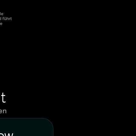
le
 führt
ie
t
en