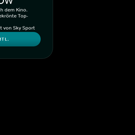
WOW
ch dem Kino.
ekrönte Top-
t von Sky Sport
MTL.