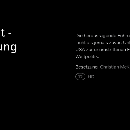
t -
Die herausragende Führun
ung
Licht als jemals zuvor: U
USA zur unumstrittenen F
Weltpolitik.
Besetzung
Christian McKa
12
HD