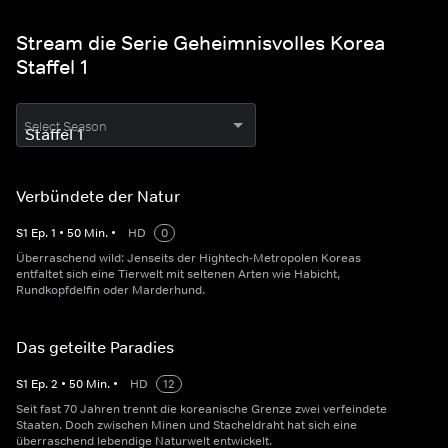
Stream die Serie Geheimnisvolles Korea
Staffel 1
Select Season
Verbündete der Natur
S
1
Ep.
1
•
50
Min.
•
HD
0
Überraschend wild: Jenseits der Hightech-Metropolen Koreas
entfaltet sich eine Tierwelt mit seltenen Arten wie Habicht,
Rundkopfdelfin oder Marderhund.
Das geteilte Paradies
S
1
Ep.
2
•
50
Min.
•
HD
12
Seit fast 70 Jahren trennt die koreanische Grenze zwei verfeindete
Staaten. Doch zwischen Minen und Stacheldraht hat sich eine
überraschend lebendige Naturwelt entwickelt.