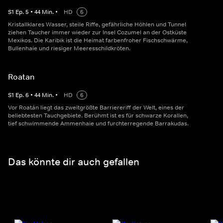
S
1
Ep.
5
•
44
Min.
•
HD
6
Kristallklares Wasser, steile Riffe, gefährliche Höhlen und Tunnel
ziehen Taucher immer wieder zur Insel Cozumel an der Ostküste
Mexikos. Die Karibik ist die Heimat farbenfroher Fischschwärme,
Bullenhaie und riesiger Meeresschildkröten.
Roatan
S
1
Ep.
6
•
44
Min.
•
HD
6
Vor Roatán liegt das zweitgrößte Barriereriff der Welt, eines der
beliebtesten Tauchgebiete. Berühmt ist es für schwarze Korallen,
tief schwimmende Ammenhaie und furchterregende Barrakudas.
Das könnte dir auch gefallen