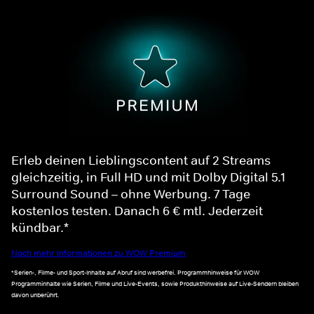
Erleb deinen Lieblingscontent auf 2 Streams
gleichzeitig, in Full HD und mit Dolby Digital 5.1
Surround Sound – ohne Werbung. 7 Tage
kostenlos testen. Danach 6 € mtl. Jederzeit
kündbar.*
Noch mehr Informationen zu WOW Premium
*Serien-, Filme- und Sport-Inhalte auf Abruf sind werbefrei. Programmhinweise für WOW
Programminhalte wie Serien, Filme und Live-Events, sowie Produkthinweise auf Live-Sendern bleiben
davon unberührt.