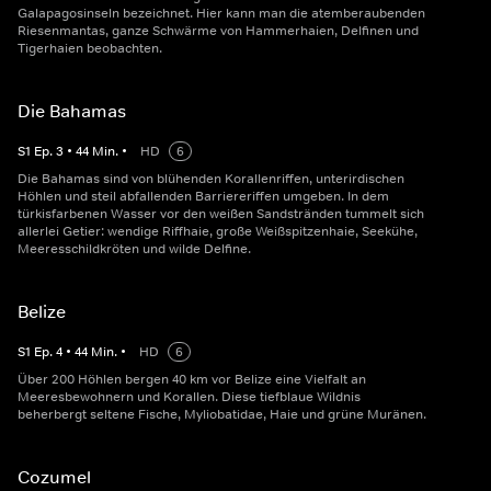
Galapagosinseln bezeichnet. Hier kann man die atemberaubenden
Riesenmantas, ganze Schwärme von Hammerhaien, Delfinen und
Tigerhaien beobachten.
Die Bahamas
S
1
Ep.
3
•
44
Min.
•
HD
6
Die Bahamas sind von blühenden Korallenriffen, unterirdischen
Höhlen und steil abfallenden Barriereriffen umgeben. In dem
türkisfarbenen Wasser vor den weißen Sandstränden tummelt sich
allerlei Getier: wendige Riffhaie, große Weißspitzenhaie, Seekühe,
Meeresschildkröten und wilde Delfine.
Belize
S
1
Ep.
4
•
44
Min.
•
HD
6
Über 200 Höhlen bergen 40 km vor Belize eine Vielfalt an
Meeresbewohnern und Korallen. Diese tiefblaue Wildnis
beherbergt seltene Fische, Myliobatidae, Haie und grüne Muränen.
Cozumel