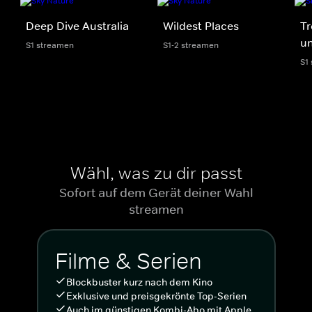
Deep Dive Australia
Wildest Places
Tr
un
S1 streamen
S1-2 streamen
S1
Wähl, was zu dir passt
Sofort auf dem Gerät deiner Wahl
streamen
Filme & Serien
Blockbuster kurz nach dem Kino
Exklusive und preisgekrönte Top-Serien
Auch im günstigen Kombi-Abo mit Apple