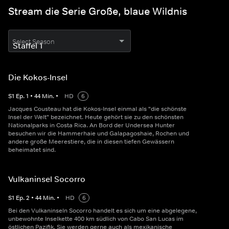
Stream die Serie Große, blaue Wildnis
Select Season
Die Kokos-Insel
S
1
Ep.
1
•
44
Min.
•
HD
6
Jacques Cousteau hat die Kokos-Insel einmal als "die schönste
Insel der Welt" bezeichnet. Heute gehört sie zu den schönsten
Nationalparks in Costa Rica. An Bord der Undersea Hunter
besuchen wir die Hammerhaie und Galapagoshaie, Rochen und
andere große Meerestiere, die in diesen tiefen Gewässern
beheimatet sind.
Vulkaninsel Socorro
S
1
Ep.
2
•
44
Min.
•
HD
6
Bei den Vulkaninseln Socorro handelt es sich um eine abgelegene,
unbewohnte Inselkette 400 km südlich von Cabo San Lucas im
östlichen Pazifik. Sie werden gerne auch als mexikanische