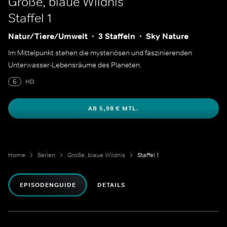
Große, blaue Wildnis
Staffel 1
Natur/Tiere/Umwelt
3 Staffeln
Sky Nature
Im Mittelpunkt stehen die mysteriösen und faszinierenden
Unterwasser-Lebensräume des Planeten.
6
HD
AB 5,98 € MTL.
Home
Serien
Große, blaue Wildnis
Staffel 1
EPISODENGUIDE
DETAILS