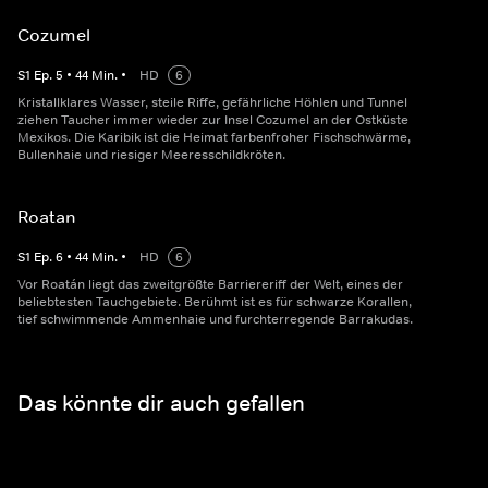
Cozumel
S
1
Ep.
5
•
44
Min.
•
HD
6
Kristallklares Wasser, steile Riffe, gefährliche Höhlen und Tunnel
ziehen Taucher immer wieder zur Insel Cozumel an der Ostküste
Mexikos. Die Karibik ist die Heimat farbenfroher Fischschwärme,
Bullenhaie und riesiger Meeresschildkröten.
Roatan
S
1
Ep.
6
•
44
Min.
•
HD
6
Vor Roatán liegt das zweitgrößte Barriereriff der Welt, eines der
beliebtesten Tauchgebiete. Berühmt ist es für schwarze Korallen,
tief schwimmende Ammenhaie und furchterregende Barrakudas.
Das könnte dir auch gefallen