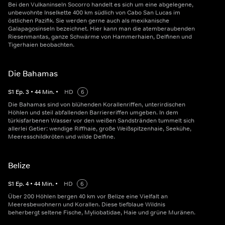
Bei den Vulkaninseln Socorro handelt es sich um eine abgelegene,
unbewohnte Inselkette 400 km südlich von Cabo San Lucas im
östlichen Pazifik. Sie werden gerne auch als mexikanische
Galapagosinseln bezeichnet. Hier kann man die atemberaubenden
Riesenmantas, ganze Schwärme von Hammerhaien, Delfinen und
Tigerhaien beobachten.
Die Bahamas
S
1
Ep.
3
•
44
Min.
•
HD
6
Die Bahamas sind von blühenden Korallenriffen, unterirdischen
Höhlen und steil abfallenden Barriereriffen umgeben. In dem
türkisfarbenen Wasser vor den weißen Sandstränden tummelt sich
allerlei Getier: wendige Riffhaie, große Weißspitzenhaie, Seekühe,
Meeresschildkröten und wilde Delfine.
Belize
S
1
Ep.
4
•
44
Min.
•
HD
6
Über 200 Höhlen bergen 40 km vor Belize eine Vielfalt an
Meeresbewohnern und Korallen. Diese tiefblaue Wildnis
beherbergt seltene Fische, Myliobatidae, Haie und grüne Muränen.