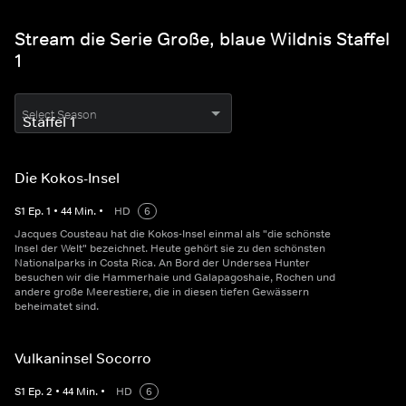
Stream die Serie Große, blaue Wildnis Staffel
1
Select Season
Die Kokos-Insel
S
1
Ep.
1
•
44
Min.
•
HD
6
Jacques Cousteau hat die Kokos-Insel einmal als "die schönste
Insel der Welt" bezeichnet. Heute gehört sie zu den schönsten
Nationalparks in Costa Rica. An Bord der Undersea Hunter
besuchen wir die Hammerhaie und Galapagoshaie, Rochen und
andere große Meerestiere, die in diesen tiefen Gewässern
beheimatet sind.
Vulkaninsel Socorro
S
1
Ep.
2
•
44
Min.
•
HD
6