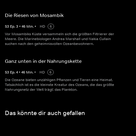
Die Riesen von Mosambik
S
3
Ep.
3
•
46
Min.
•
HD
6
Vor Mo­sam­biks Küste versammeln sich die größten Filtrierer der
Meere. Die Marinebiologen Andrea Marshall und Nakia Cullain
suchen nach den geheimnisvollen Ozeanbewohnern.
Ganz unten in der Nahrungskette
S
3
Ep.
4
•
46
Min.
•
HD
6
Die Ozeane bieten unzähligen Pflanzen und Tieren eine Heimat.
Tatsächlich ist es die kleinste Kreatur des Ozeans, die das größte
Nahrungsnetz der Welt trägt: das Plankton.
Das könnte dir auch gefallen