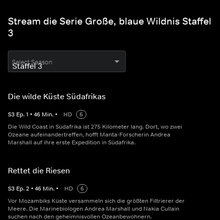
Stream die Serie Große, blaue Wildnis Staffel
3
Select Season
Die wilde Küste Südafrikas
S
3
Ep.
1
•
46
Min.
•
HD
6
Die Wild Coast in Südafrika ist 275 Kilometer lang. Dort, wo zwei
Ozeane aufeinandertreffen, hofft Manta-Forscherin Andrea
Marshall auf ihre erste Expedition in Südafrika.
Rettet die Riesen
S
3
Ep.
2
•
46
Min.
•
HD
6
Vor Mozambiks Küste versammeln sich die größten Filtrierer der
Meere. Die Marinebiologen Andrea Marshall und Nakia Cullain
suchen nach den geheimnisvollen Ozeanbewohnern.