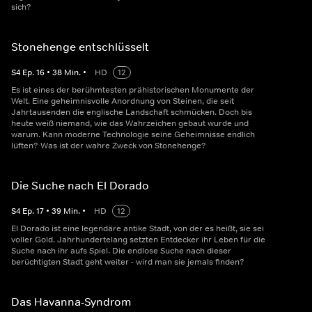
sich?
Stonehenge entschlüsselt
S
4
Ep.
16
•
38
Min.
•
HD
12
Es ist eines der berühmtesten prähistorischen Monumente der
Welt. Eine geheimnisvolle Anordnung von Steinen, die seit
Jahrtausenden die englische Landschaft schmücken. Doch bis
heute weiß niemand, wie das Wahrzeichen gebaut wurde und
warum. Kann moderne Technologie seine Geheimnisse endlich
lüften? Was ist der wahre Zweck von Stonehenge?
Die Suche nach El Dorado
S
4
Ep.
17
•
39
Min.
•
HD
12
El Dorado ist eine legendäre antike Stadt, von der es heißt, sie sei
voller Gold. Jahrhundertelang setzten Entdecker ihr Leben für die
Suche nach ihr aufs Spiel. Die endlose Suche nach dieser
berüchtigten Stadt geht weiter - wird man sie jemals finden?
Das Havanna-Syndrom