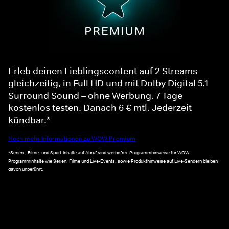
Erleb deinen Lieblingscontent auf 2 Streams
gleichzeitig, in Full HD und mit Dolby Digital 5.1
Surround Sound – ohne Werbung. 7 Tage
kostenlos testen. Danach 6 € mtl. Jederzeit
kündbar.*
Noch mehr Informationen zu WOW Premium
*Serien-, Filme- und Sport-Inhalte auf Abruf sind werbefrei. Programmhinweise für WOW
Programminhalte wie Serien, Filme und Live-Events, sowie Produkthinweise auf Live-Sendern bleiben
davon unberührt.