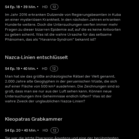
S
4
Ep.
18
•
39
Min.
•
HD
12
Im Jahr 2016 erkranken Dutzende von Regierungsbeamten in Kuba
an einer mysteriösen Krankheit. In den nächsten Jahren erkranken
Hunderte weitere. Doch die Untersuchungen werfen immer mehr
Fragen zu dieser bizarren Epidemie auf, auf die es keine Antworten
zu geben scheint. Was ist die wahre Ursache für das seltsame
Phänomen, das als "Havanna-Syndrom" bekannt ist?
Nazca-Linien entschlüsselt
S
4
Ep.
19
•
40
Min.
•
HD
12
Man hat sie das größte archäologische Rätsel der Welt genannt.
2.000 Jahre alte Geoglyphen in der peruanischen Wüste, die sich
auf einer Fläche von 500 km² ausdehnen. Die Zeichnungen sind so
groß, dass man sie nur aus der Luft sehen kann. Können neue
Untersuchungen ihre Geheimnisse endlich lüften? Was ist der
wahre Zweck der unglaublichen Nazca-Linien?
Kleopatras Grabkammer
S
4
Ep.
20
•
40
Min.
•
HD
12
Sie war die letzte Pharaonin Ägyptens und eine der berühmtesten