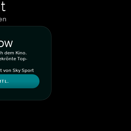
t
en
WOW
ch dem Kino.
ekrönte Top-
t von Sky Sport
MTL.