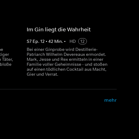
Im Gin liegt die Wahrheit
S
7
Ep.
12
•
42
Min.
•
HD
12
ne
Bei einer Ginprobe wird Destillerie-
tiger
Patriarch Wilhelm Devereaux ermordet.
 Täter,
Mark, Jesse und Rex ermitteln in einer
 bloße
Familie voller Geheimnisse - und stoßen
auf einen tödlichen Cocktail aus Macht,
Gier und Verrat.
mehr