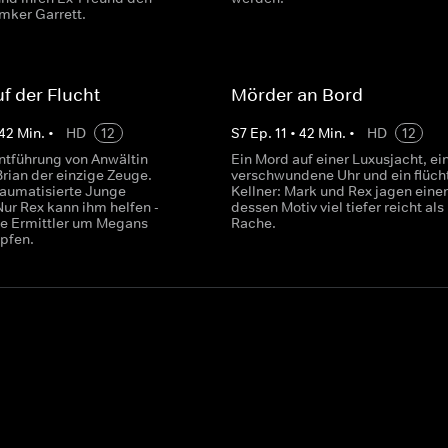
mker Garrett.
f der Flucht
Mörder an Bord
42
Min.
•
HD
12
S
7
Ep.
11
•
42
Min.
•
HD
12
ntführung von Anwältin
Ein Mord auf einer Luxusjacht, ei
Brian der einzige Zeuge.
verschwundene Uhr und ein flüch
raumatisierte Junge
Kellner: Mark und Rex jagen einen
Nur Rex kann ihm helfen -
dessen Motiv viel tiefer reicht als
e Ermittler um Megans
Rache.
pfen.