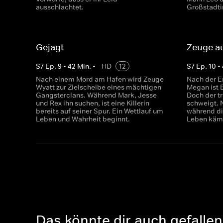
ausschlachtet.
Großstadti
Gejagt
Zeuge au
S
7
Ep.
9
•
42
Min.
•
HD
12
S
7
Ep.
10
•
Nach einem Mord am Hafen wird Zeuge
Nach der E
Wyatt zur Zielscheibe eines mächtigen
Megan ist 
Gangsterclans. Während Mark, Jesse
Doch der t
und Rex ihn suchen, ist eine Killerin
schweigt. 
bereits auf seiner Spur. Ein Wettlauf um
während di
Leben und Wahrheit beginnt.
Leben käm
Das könnte dir auch gefallen