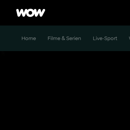
Home
Filme & Serien
Live-Sport