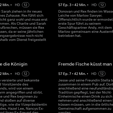
2
Min.
•
HD
12
S
7
Ep.
3
•
42
Min.
•
HD
12
 Sarah ziehen in ihr neues
Donovan und Rex finden im Wasse
s Zuhause. Rex fühlt sich
Leiche von Marlow Sawyer.
nicht ganz wohl und muss erst
Offensichtlich wurde er ermordet
men. Als Charlie und Sarah
erste Spur führt zu seinem
 aufbrechen, müssen sie Rex
Geschäftspartner Andy, mit dem
sen, da er seine jährlichen
Marlow gemeinsam eine Austern
ngsergebnisse noch nicht
betrieben hat.
halb vom Dienst freigestellt
e die Königin
Fremde Fische küsst man 
2
Min.
•
HD
12
S
7
Ep.
7
•
42
Min.
•
HD
12
e versierte und bekannte
Jesse und seine Freundin Stella t
d Vorsitzende des
zusammen in einem Pub auf. Dort
nds, wird von einem
anschließend eine neufundländi
rm angegriffen und stirbt.
Tradition gepflegt, bei der Nicht-
se und Rex beginnen zu
Einheimische einen Drink zu sich
nd stoßen auf diverse
nehmen und anschließend einen 
tige, wie die Vizepräsidentin
küssen müssen, um in die örtlich
des, Hazel Lee, Nancys Ex-
Gemeinschaft aufgenommen zu
nd ihren Ex-Freund den
werden.