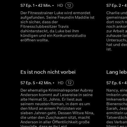
S
7
Ep.
1
•
42
Min.
•
HD
12
S
7
Ep.
2
•
4
Der Fitnesstrainer Luke wird ermordet
Charlie und
aufgefunden. Seine Freundin Maddie ist
gemeinsame
sich sicher, dass der
dort noch 
Fitnessclubbesitzer Travis
noch ankom
dahintersteckt, da Luke bei ihm
zur Arbeit
kündigen und ein Konkurrenzstudio
zuhause las
eröffnen wollte.
Untersuchu
hat und des
ist.
Es ist noch nicht vorbei
Lang leb
S
7
Ep.
5
•
42
Min.
•
HD
12
S
7
Ep.
6
•
4
Der ehemalige Kriminalreporter Aubrey
Nancy, ein
Anderson kommt auf Lesereise in seine
Imkerin un
alte Heimat St. Johns. Er liest aus
Imkerverba
seinem neusten Roman, in dem es um
Bienenscha
den Mord an einem Polizisten vor
Sarah, Jes
sieben Jahren geht. Dessen Witwe Nina,
ermitteln u
die unter den Zuschauern sitzt, macht
Tatverdäch
Anderson in aller Öffentlichkeit große
des Verban
Vorwürfe, dass er ihr Leid
Mann Leo u