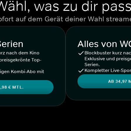
Wähl, was zu dir pass
ofort auf dem Gerät deiner Wahl stream
Serien
Alles von 
urz nach dem Kino
Blockbuster kurz na
Exklusive und preisg
preisgekrönte Top-
Serien.
Kompletter Live-Spor
igen Kombi-Abo mit
AB 34,97 
,98 € MTL.