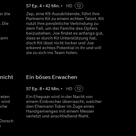
S
7
Ep.
4
•
42
Min.
•
HD
12
r die
Zep, eine K9-Auzubildende, führt ihre
Partnerin Kit zu einem echten Tatort. Kit
. Die
nutzt ihre persönliche Verbindung zu
dem Fall, um der Familie des Opfers
beizustehen. Joe findet es anfangs gut,
farm
dass er durch Kit Unterstützung hat,
doch Kit lässt nicht locker und Joe
erkennt echtes Potential in ihr und will
sie zu sich ins Team holen.
nicht
Ein böses Erwachen
S
7
Ep.
8
•
42
Min.
•
HD
12
reten
Ein Ehepaar wird in der Nacht von
 wird
einem Einbrecher überrascht, welcher
sche
den Ehemann Tober im Zuge eines
Handgemenges mit einem Messer
verletzt und anschließend flieht.
Dorsch
e