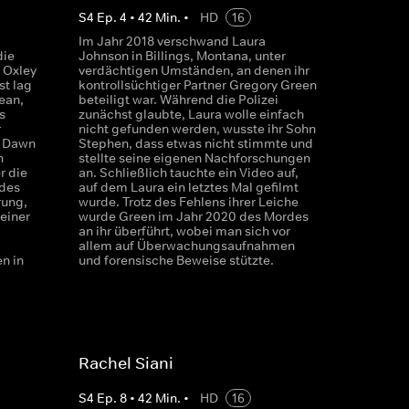
S
4
Ep.
4
•
42
Min.
•
HD
16
Im Jahr 2018 verschwand Laura
die
Johnson in Billings, Montana, unter
 Oxley
verdächtigen Umständen, an denen ihr
st lag
kontrollsüchtiger Partner Gregory Green
ean,
beteiligt war. Während die Polizei
s
zunächst glaubte, Laura wolle einfach
r
nicht gefunden werden, wusste ihr Sohn
t Dawn
Stephen, dass etwas nicht stimmte und
n
stellte seine eigenen Nachforschungen
r die
an. Schließlich tauchte ein Video auf,
des
auf dem Laura ein letztes Mal gefilmt
rung,
wurde. Trotz des Fehlens ihrer Leiche
 einer
wurde Green im Jahr 2020 des Mordes
an ihr überführt, wobei man sich vor
allem auf Überwachungsaufnahmen
n in
und forensische Beweise stützte.
Rachel Siani
S
4
Ep.
8
•
42
Min.
•
HD
16