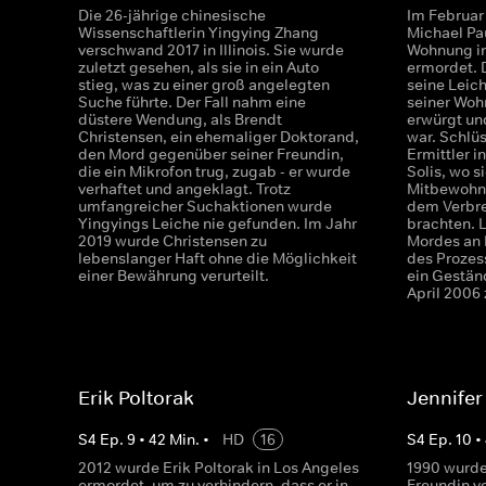
Die 26-jährige chinesische
Im Februar
Wissenschaftlerin Yingying Zhang
Michael Pa
verschwand 2017 in Illinois. Sie wurde
Wohnung in
zuletzt gesehen, als sie in ein Auto
ermordet. 
stieg, was zu einer groß angelegten
seine Leich
Suche führte. Der Fall nahm eine
seiner Woh
düstere Wendung, als Brendt
erwürgt un
Christensen, ein ehemaliger Doktorand,
war. Schlü
den Mord gegenüber seiner Freundin,
Ermittler 
die ein Mikrofon trug, zugab - er wurde
Solis, wo s
verhaftet und angeklagt. Trotz
Mitbewohne
umfangreicher Suchaktionen wurde
dem Verbre
Yingyings Leiche nie gefunden. Im Jahr
brachten. 
2019 wurde Christensen zu
Mordes an 
lebenslanger Haft ohne die Möglichkeit
des Prozes
einer Bewährung verurteilt.
ein Gestän
April 2006 
Erik Poltorak
Jennifer
S
4
Ep.
9
•
42
Min.
•
HD
16
S
4
Ep.
10
•
2012 wurde Erik Poltorak in Los Angeles
1990 wurde
ermordet, um zu verhindern, dass er in
Freundin vo