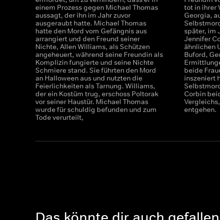
einem Prozess gegen Michael Thomas
tot in ihre
aussagt, der ihn im Jahr zuvor
Georgia, a
ausgeraubt hatte. Michael Thomas
Selbstmord
hatte den Mord vom Gefängnis aus
später, im
arrangiert und den Freund seiner
Jennifer Co
Nichte, Allen Williams, als Schützen
ähnlichen 
angeheuert, während seine Freundin als
Buford, Ge
Komplizin fungierte und seine Nichte
Ermittlung
Schmiere stand. Sie führten den Mord
beide Frau
an Halloween aus und nutzten die
inszeniert 
Feierlichkeiten als Tarnung. Williams,
Selbstmord
der ein Kostüm trug, erschoss Poltorak
Corbin bei
vor seiner Haustür. Michael Thomas
Vergleichs
wurde für schuldig befunden und zum
entgehen.
Tode verurteilt,
Das könnte dir auch gefallen