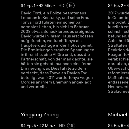
S
4
Ep.
1
•
42
Min.
•
HD
16
S
4
Ep.
2
•
David Ford, ein Polizeibeamter aus
2017 wurde
Lebanon in Kentucky, und seine Frau
in Columbu
Tonya Ford führten ein scheinbar
ermordet. D
normales Leben, bis sich im Februar
kürzlich en
2009 etwas Schockierendes ereignete.
schnell fe
David wurde in ihrem Haus erschossen
befunden. D
aufgefunden, wodurch Tonya als
Aufschrei 
Hauptverdächtige in den Fokus geriet.
Straftäter
Die Ermittlungen ergaben Spannungen
Reaktion d
in ihrer Ehe, eine Affäre und, dass die
Reagan Tok
Partnerschaft, von der man dachte, sie
verabschie
hätten sie gehabt, nur noch eine ferne
darauf ab,
Erinnerung war. Dies führte zu dem
Überwachu
Verdacht, dass Tonya an Davids Tod
reformieren
beteiligt war. 2011 wurde Tonya wegen
Maßnahmen
Mordes an ihrem Ehemann angeklagt
entlassene
und verurteilt.
Neubewertu
Strafzume
Yingying Zhang
Michael
S
4
Ep.
5
•
42
Min.
•
HD
16
S
4
Ep.
6
•