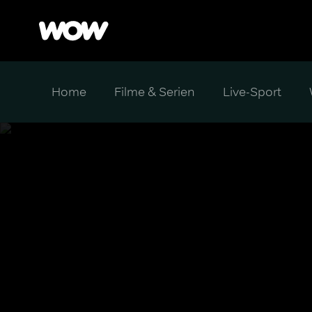
Home
Filme & Serien
Live-Sport