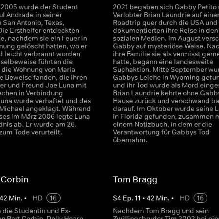
 2005 wurde der Student
2021 begaben sich Gabby Petito 
ul Andrade in seiner
Verlobter Brian Laundrie auf eine
 San Antonio, Texas,
Roadtrip quer durch die USA und
Die Ersthelfer entdeckten
dokumentierten ihre Reise in den
e, nachdem sie ein Feuer in
sozialen Medien. Im August ver
nung gelöscht hatten, wo er
Gabby auf mysteriöse Weise. N
d leicht verbrannt worden
ihre Familie sie als vermisst gem
sselbeweise führten die
hatte, begann eine landesweite
in die Wohnung von Maria
Suchaktion. Mitte September wu
ie Beweise fanden, die ihren
Gabbys Leiche in Wyoming gefu
r und Freund Joe Luna mit
und ihr Tod wurde als Mord einges
chen in Verbindung
Brian Laundrie kehrte ohne Gabb
Luna wurde verhaftet und des
Hause zurück und verschwand ba
Michael angeklagt. Während
darauf. Im Oktober wurde seine 
ses im März 2006 legte Luna
in Florida gefunden, zusammen m
dnis ab. Er wurde am 26.
einem Notizbuch, in dem er die
zum Tode verurteilt.
Verantwortung für Gabbys Tod
übernahm.
 Corbin
Tom Bragg
42
Min.
•
HD
16
S
4
Ep.
11
•
42
Min.
•
HD
16
 die Studentin und Ex-
Nachdem Tom Bragg und sein
n Bart Corbin, Dolly Hearn,
Zwillingsbruder Tim 2002 bei ei