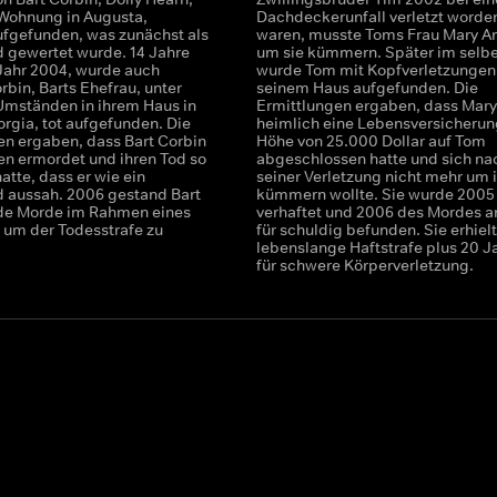
r Wohnung in Augusta,
Dachdeckerunfall verletzt worde
ufgefunden, was zunächst als
waren, musste Toms Frau Mary An
 gewertet wurde. 14 Jahre
um sie kümmern. Später im selbe
 Jahr 2004, wurde auch
wurde Tom mit Kopfverletzungen 
rbin, Barts Ehefrau, unter
seinem Haus aufgefunden. Die
Umständen in ihrem Haus in
Ermittlungen ergaben, dass Mary
orgia, tot aufgefunden. Die
heimlich eine Lebensversicherun
en ergaben, dass Bart Corbin
Höhe von 25.000 Dollar auf Tom
en ermordet und ihren Tod so
abgeschlossen hatte und sich na
hatte, dass er wie ein
seiner Verletzung nicht mehr um 
 aussah. 2006 gestand Bart
kümmern wollte. Sie wurde 2005
de Morde im Rahmen eines
verhaftet und 2006 des Mordes 
, um der Todesstrafe zu
für schuldig befunden. Sie erhielt
lebenslange Haftstrafe plus 20 J
für schwere Körperverletzung.