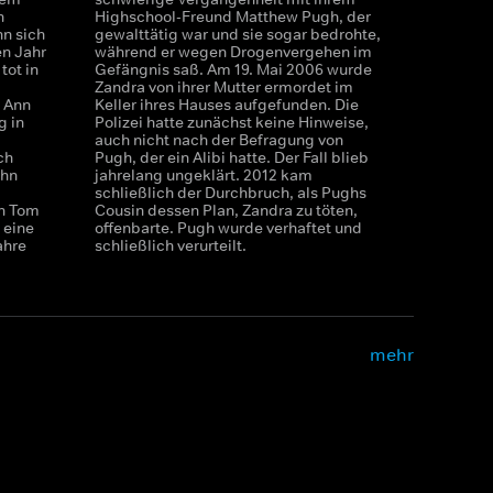
n
Highschool-Freund Matthew Pugh, der
n sich
gewalttätig war und sie sogar bedrohte,
n Jahr
während er wegen Drogenvergehen im
tot in
Gefängnis saß. Am 19. Mai 2006 wurde
Zandra von ihrer Mutter ermordet im
 Ann
Keller ihres Hauses aufgefunden. Die
g in
Polizei hatte zunächst keine Hinweise,
auch nicht nach der Befragung von
ch
Pugh, der ein Alibi hatte. Der Fall blieb
ihn
jahrelang ungeklärt. 2012 kam
schließlich der Durchbruch, als Pughs
an Tom
Cousin dessen Plan, Zandra zu töten,
 eine
offenbarte. Pugh wurde verhaftet und
ahre
schließlich verurteilt.
mehr