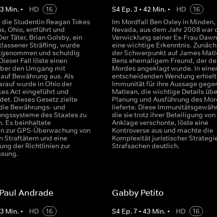
43
Min.
•
HD
16
S
4
Ep.
3
•
42
Min.
•
HD
16
 die Studentin Reagan Tokes
Im Mordfall Ben Oxley in Minden,
s, Ohio, entführt und
Nevada, aus dem Jahr 2008 war 
er Täter, Brian Golsby, ein
Verwicklung seiner Ex-Frau Dawn
tlassener Sträfling, wurde
eine wichtige Erkenntnis. Zunäch
stgenommen und schuldig
der Schwerpunkt auf James Matl
ieser Fall löste einen
Bens ehemaligem Freund, der de
über den Umgang mit
Mordes angeklagt wurde. In eine
n auf Bewährung aus. Als
entscheidenden Wendung erhiel
arauf wurde in Ohio der
Immunität für ihre Aussage gege
es Act eingeführt und
Matlean, die wichtige Details übe
det. Dieses Gesetz zielte
Planung und Ausführung des Mor
 die Bewährungs- und
lieferte. Diese Immunitätsgewäh
ngssysteme des Staates zu
die sie trotz ihrer Beteiligung von
. Es beinhaltete
Anklage verschonte, löste eine
 zur GPS-Überwachung von
Kontroverse aus und machte die
n Straftätern und eine
Komplexität juristischer Strategie
ng der Richtlinien zur
Strafsachen deutlich.
ssung.
 Paul Andrade
Gabby Petito
43
Min.
•
HD
16
S
4
Ep.
7
•
43
Min.
•
HD
16