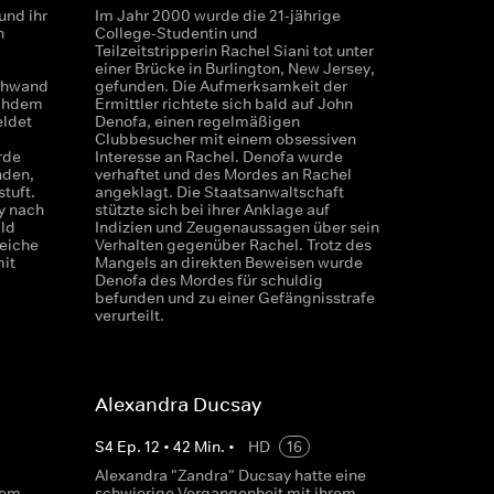
und ihr
Im Jahr 2000 wurde die 21-jährige
n
College-Studentin und
Teilzeitstripperin Rachel Siani tot unter
einer Brücke in Burlington, New Jersey,
schwand
gefunden. Die Aufmerksamkeit der
achdem
Ermittler richtete sich bald auf John
eldet
Denofa, einen regelmäßigen
Clubbesucher mit einem obsessiven
rde
Interesse an Rachel. Denofa wurde
nden,
verhaftet und des Mordes an Rachel
tuft.
angeklagt. Die Staatsanwaltschaft
y nach
stützte sich bei ihrer Anklage auf
ld
Indizien und Zeugenaussagen über sein
Leiche
Verhalten gegenüber Rachel. Trotz des
it
Mangels an direkten Beweisen wurde
Denofa des Mordes für schuldig
befunden und zu einer Gefängnisstrafe
verurteilt.
Alexandra Ducsay
S
4
Ep.
12
•
42
Min.
•
HD
16
Alexandra "Zandra" Ducsay hatte eine
nem
schwierige Vergangenheit mit ihrem