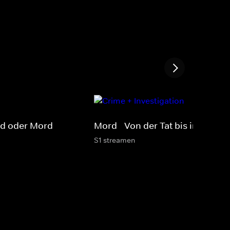
rd oder Mord
Mord - Von der Tat bis in die Zel
S1 streamen