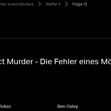
hler eines Mörders
Staffel 4
Folge 12
t Murder - Die Fehler eines Mö
Tokes
Ben Oxley