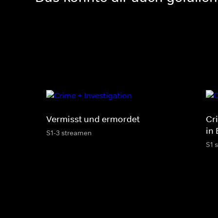
Vermisst und ermordet
Cr
in 
S1-3 streamen
S1 