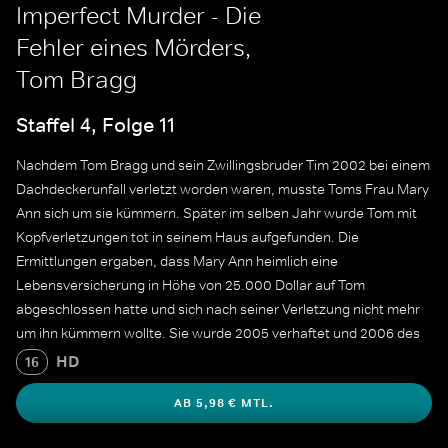
Imperfect Murder - Die
Fehler eines Mörders,
Tom Bragg
Staffel 4, Folge 11
Nachdem Tom Bragg und sein Zwillingsbruder Tim 2002 bei einem
Dachdeckerunfall verletzt worden waren, musste Toms Frau Mary
Ann sich um sie kümmern. Später im selben Jahr wurde Tom mit
Kopfverletzungen tot in seinem Haus aufgefunden. Die
Ermittlungen ergaben, dass Mary Ann heimlich eine
Lebensversicherung in Höhe von 25.000 Dollar auf Tom
abgeschlossen hatte und sich nach seiner Verletzung nicht mehr
um ihn kümmern wollte. Sie wurde 2005 verhaftet und 2006 des
Mordes an Tom für schuldig befunden. Sie erhielt eine lebenslange
HD
16
Haftstrafe plus 20 Jahre für schwere Körperverletzung.
AB 5,98 € MTL.