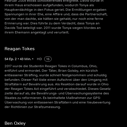
Februar 2009 etwas Schockierendes ereignete. David wurde in
ihrem Haus erschossen aufgefunden, wodurch Tonya als
Hauptverdächtige in den Fokus geriet. Die Ermittlungen ergaben
Spannungen in ihrer Ehe, eine Affäre und, dass die Partnerschaft,
von der man dachte, sie hätten sie gehabt, nur noch eine ferne
Erinnerung war. Dies führte zu dem Verdacht, dass Tonya an
Davids Tod beteiligt war. 2011 wurde Tonya wegen Mordes an
ihrem Ehemann angeklagt und verurteilt.
Reagan Tokes
S
4
Ep.
2
•
43
Min.
•
HD
16
2017 wurde die Studentin Reagan Tokes in Columbus, Ohio,
entführt und ermordet. Der Täter, Brian Golsby, ein kürzlich
entlassener Sträfling, wurde schnell festgenommen und schuldig
befunden. Dieser Fall löste einen Aufschrei über den Umgang mit
Straftätern auf Bewährung aus. Als Reaktion darauf wurde in Ohio
der Reagan Tokes Act eingeführt und verabschiedet. Dieses Gesetz
zielte darauf ab, die Bewährungs- und Überwachungssysteme des
Staates zu reformieren. Es beinhaltete Maßnahmen zur GPS-
Überwachung von entlassenen Straftätern und eine Neubewertung
der Richtlinien zur Strafzumessung.
Ben Oxley