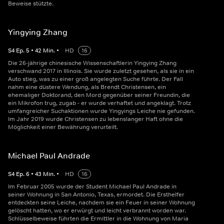
Beweise stützte.
Yingying Zhang
S
4
Ep.
5
•
42
Min.
•
HD
16
Die 26-jährige chinesische Wissenschaftlerin Yingying Zhang
verschwand 2017 in Illinois. Sie wurde zuletzt gesehen, als sie in ein
Auto stieg, was zu einer groß angelegten Suche führte. Der Fall
nahm eine düstere Wendung, als Brendt Christensen, ein
ehemaliger Doktorand, den Mord gegenüber seiner Freundin, die
ein Mikrofon trug, zugab - er wurde verhaftet und angeklagt. Trotz
umfangreicher Suchaktionen wurde Yingyings Leiche nie gefunden.
Im Jahr 2019 wurde Christensen zu lebenslanger Haft ohne die
Möglichkeit einer Bewährung verurteilt.
Michael Paul Andrade
S
4
Ep.
6
•
43
Min.
•
HD
16
Im Februar 2005 wurde der Student Michael Paul Andrade in
seiner Wohnung in San Antonio, Texas, ermordet. Die Ersthelfer
entdeckten seine Leiche, nachdem sie ein Feuer in seiner Wohnung
gelöscht hatten, wo er erwürgt und leicht verbrannt worden war.
Schlüsselbeweise führten die Ermittler in die Wohnung von Maria