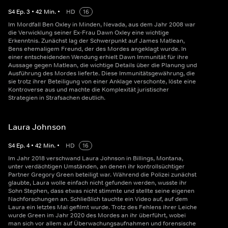
S
4
Ep.
3
•
42
Min.
•
HD
16
Im Mordfall Ben Oxley in Minden, Nevada, aus dem Jahr 2008 war
die Verwicklung seiner Ex-Frau Dawn Oxley eine wichtige
Erkenntnis. Zunächst lag der Schwerpunkt auf James Matlean,
Bens ehemaligem Freund, der des Mordes angeklagt wurde. In
einer entscheidenden Wendung erhielt Dawn Immunität für ihre
Aussage gegen Matlean, die wichtige Details über die Planung und
Ausführung des Mordes lieferte. Diese Immunitätsgewährung, die
sie trotz ihrer Beteiligung von einer Anklage verschonte, löste eine
Kontroverse aus und machte die Komplexität juristischer
Strategien in Strafsachen deutlich.
Laura Johnson
S
4
Ep.
4
•
42
Min.
•
HD
16
Im Jahr 2018 verschwand Laura Johnson in Billings, Montana,
unter verdächtigen Umständen, an denen ihr kontrollsüchtiger
Partner Gregory Green beteiligt war. Während die Polizei zunächst
glaubte, Laura wolle einfach nicht gefunden werden, wusste ihr
Sohn Stephen, dass etwas nicht stimmte und stellte seine eigenen
Nachforschungen an. Schließlich tauchte ein Video auf, auf dem
Laura ein letztes Mal gefilmt wurde. Trotz des Fehlens ihrer Leiche
wurde Green im Jahr 2020 des Mordes an ihr überführt, wobei
man sich vor allem auf Überwachungsaufnahmen und forensische