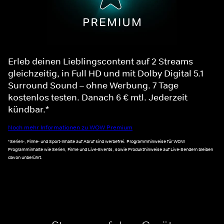
Erleb deinen Lieblingscontent auf 2 Streams
gleichzeitig, in Full HD und mit Dolby Digital 5.1
Surround Sound – ohne Werbung. 7 Tage
kostenlos testen. Danach 6 € mtl. Jederzeit
kündbar.*
Noch mehr Informationen zu WOW Premium
*Serien-, Filme- und Sport-Inhalte auf Abruf sind werbefrei. Programmhinweise für WOW
Programminhalte wie Serien, Filme und Live-Events, sowie Produkthinweise auf Live-Sendern bleiben
davon unberührt.