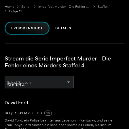
Home
Serien
Imperfect Murder - Die Fehler eines Mörders
Staffel 4
Folge 11
EPISODENGUIDE
DETAILS
Stream die Serie Imperfect Murder - Die
Fehler eines Mörders Staffel 4
Select Season
David Ford
S
4
Ep.
1
•
42
Min.
•
HD
16
David Ford, ein Polizeibeamter aus Lebanon in Kentucky, und seine
Frau Tonya Ford führten ein scheinbar normales Leben, bis sich im