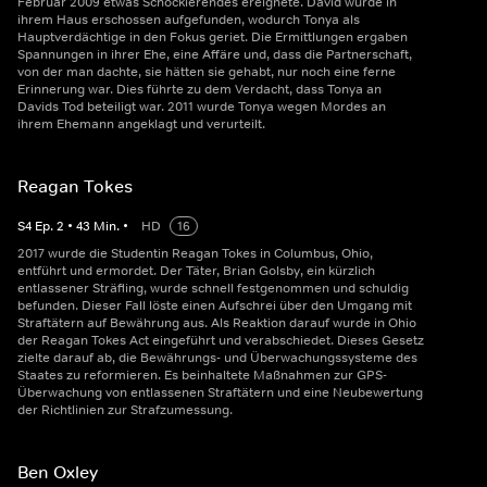
Februar 2009 etwas Schockierendes ereignete. David wurde in
ihrem Haus erschossen aufgefunden, wodurch Tonya als
Hauptverdächtige in den Fokus geriet. Die Ermittlungen ergaben
Spannungen in ihrer Ehe, eine Affäre und, dass die Partnerschaft,
von der man dachte, sie hätten sie gehabt, nur noch eine ferne
Erinnerung war. Dies führte zu dem Verdacht, dass Tonya an
Davids Tod beteiligt war. 2011 wurde Tonya wegen Mordes an
ihrem Ehemann angeklagt und verurteilt.
Reagan Tokes
S
4
Ep.
2
•
43
Min.
•
HD
16
2017 wurde die Studentin Reagan Tokes in Columbus, Ohio,
entführt und ermordet. Der Täter, Brian Golsby, ein kürzlich
entlassener Sträfling, wurde schnell festgenommen und schuldig
befunden. Dieser Fall löste einen Aufschrei über den Umgang mit
Straftätern auf Bewährung aus. Als Reaktion darauf wurde in Ohio
der Reagan Tokes Act eingeführt und verabschiedet. Dieses Gesetz
zielte darauf ab, die Bewährungs- und Überwachungssysteme des
Staates zu reformieren. Es beinhaltete Maßnahmen zur GPS-
Überwachung von entlassenen Straftätern und eine Neubewertung
der Richtlinien zur Strafzumessung.
Ben Oxley