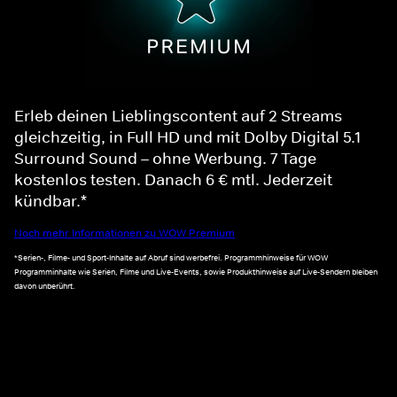
Erleb deinen Lieblingscontent auf 2 Streams
gleichzeitig, in Full HD und mit Dolby Digital 5.1
Surround Sound – ohne Werbung. 7 Tage
kostenlos testen. Danach 6 € mtl. Jederzeit
kündbar.*
Noch mehr Informationen zu WOW Premium
*Serien-, Filme- und Sport-Inhalte auf Abruf sind werbefrei. Programmhinweise für WOW
Programminhalte wie Serien, Filme und Live-Events, sowie Produkthinweise auf Live-Sendern bleiben
davon unberührt.