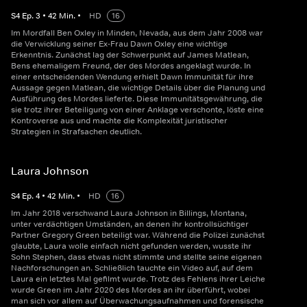
S
4
Ep.
3
•
42
Min.
•
HD
16
Im Mordfall Ben Oxley in Minden, Nevada, aus dem Jahr 2008 war
die Verwicklung seiner Ex-Frau Dawn Oxley eine wichtige
Erkenntnis. Zunächst lag der Schwerpunkt auf James Matlean,
Bens ehemaligem Freund, der des Mordes angeklagt wurde. In
einer entscheidenden Wendung erhielt Dawn Immunität für ihre
Aussage gegen Matlean, die wichtige Details über die Planung und
Ausführung des Mordes lieferte. Diese Immunitätsgewährung, die
sie trotz ihrer Beteiligung von einer Anklage verschonte, löste eine
Kontroverse aus und machte die Komplexität juristischer
Strategien in Strafsachen deutlich.
Laura Johnson
S
4
Ep.
4
•
42
Min.
•
HD
16
Im Jahr 2018 verschwand Laura Johnson in Billings, Montana,
unter verdächtigen Umständen, an denen ihr kontrollsüchtiger
Partner Gregory Green beteiligt war. Während die Polizei zunächst
glaubte, Laura wolle einfach nicht gefunden werden, wusste ihr
Sohn Stephen, dass etwas nicht stimmte und stellte seine eigenen
Nachforschungen an. Schließlich tauchte ein Video auf, auf dem
Laura ein letztes Mal gefilmt wurde. Trotz des Fehlens ihrer Leiche
wurde Green im Jahr 2020 des Mordes an ihr überführt, wobei
man sich vor allem auf Überwachungsaufnahmen und forensische