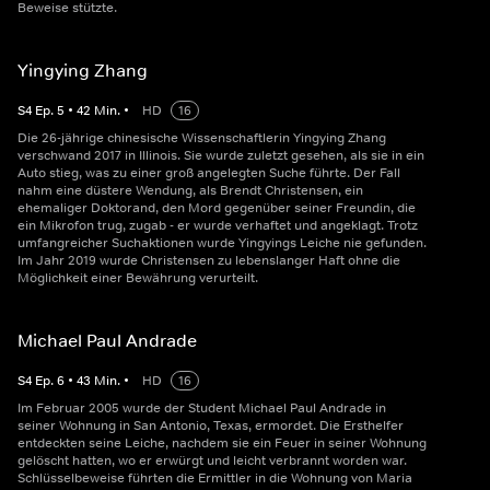
Beweise stützte.
Yingying Zhang
S
4
Ep.
5
•
42
Min.
•
HD
16
Die 26-jährige chinesische Wissenschaftlerin Yingying Zhang
verschwand 2017 in Illinois. Sie wurde zuletzt gesehen, als sie in ein
Auto stieg, was zu einer groß angelegten Suche führte. Der Fall
nahm eine düstere Wendung, als Brendt Christensen, ein
ehemaliger Doktorand, den Mord gegenüber seiner Freundin, die
ein Mikrofon trug, zugab - er wurde verhaftet und angeklagt. Trotz
umfangreicher Suchaktionen wurde Yingyings Leiche nie gefunden.
Im Jahr 2019 wurde Christensen zu lebenslanger Haft ohne die
Möglichkeit einer Bewährung verurteilt.
Michael Paul Andrade
S
4
Ep.
6
•
43
Min.
•
HD
16
Im Februar 2005 wurde der Student Michael Paul Andrade in
seiner Wohnung in San Antonio, Texas, ermordet. Die Ersthelfer
entdeckten seine Leiche, nachdem sie ein Feuer in seiner Wohnung
gelöscht hatten, wo er erwürgt und leicht verbrannt worden war.
Schlüsselbeweise führten die Ermittler in die Wohnung von Maria