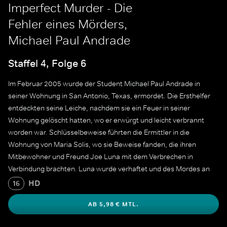
Imperfect Murder - Die
Fehler eines Mörders,
Michael Paul Andrade
Staffel 4, Folge 6
Im Februar 2005 wurde der Student Michael Paul Andrade in
seiner Wohnung in San Antonio, Texas, ermordet. Die Ersthelfer
entdeckten seine Leiche, nachdem sie ein Feuer in seiner
Wohnung gelöscht hatten, wo er erwürgt und leicht verbrannt
worden war. Schlüsselbeweise führten die Ermittler in die
Wohnung von Maria Solis, wo sie Beweise fanden, die ihren
Mitbewohner und Freund Joe Luna mit dem Verbrechen in
Verbindung brachten. Luna wurde verhaftet und des Mordes an
Michael angeklagt. Während des Prozesses im März 2006 legte
HD
16
Luna ein Geständnis ab. Er wurde am 26. April 2006 zum Tode
AB 5,98 € MTL.
verurteilt.