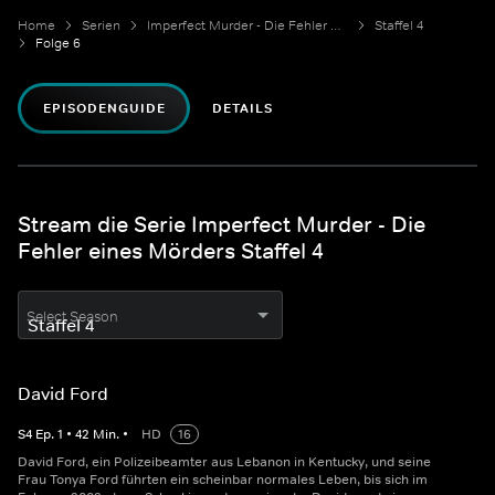
Home
Serien
Imperfect Murder - Die Fehler eines Mörders
Staffel 4
Folge 6
EPISODENGUIDE
DETAILS
Stream die Serie Imperfect Murder - Die
Fehler eines Mörders Staffel 4
Select Season
David Ford
S
4
Ep.
1
•
42
Min.
•
HD
16
David Ford, ein Polizeibeamter aus Lebanon in Kentucky, und seine
Frau Tonya Ford führten ein scheinbar normales Leben, bis sich im