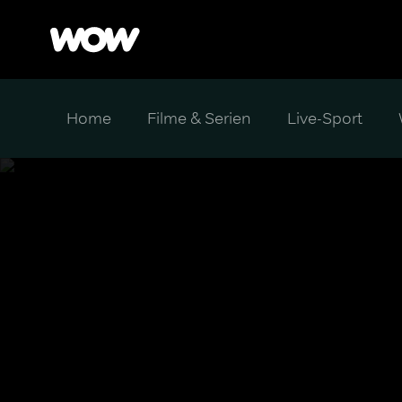
Home
Filme & Serien
Live-Sport