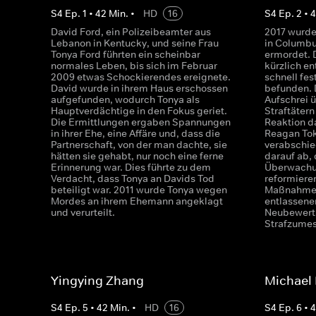
S
4
Ep.
1
•
42
Min.
•
HD
16
S
4
Ep.
2
•
David Ford, ein Polizeibeamter aus
2017 wurde
Lebanon in Kentucky, und seine Frau
in Columbu
Tonya Ford führten ein scheinbar
ermordet. D
normales Leben, bis sich im Februar
kürzlich en
2009 etwas Schockierendes ereignete.
schnell fe
David wurde in ihrem Haus erschossen
befunden. D
aufgefunden, wodurch Tonya als
Aufschrei 
Hauptverdächtige in den Fokus geriet.
Straftäter
Die Ermittlungen ergaben Spannungen
Reaktion d
in ihrer Ehe, eine Affäre und, dass die
Reagan Tok
Partnerschaft, von der man dachte, sie
verabschie
hätten sie gehabt, nur noch eine ferne
darauf ab,
Erinnerung war. Dies führte zu dem
Überwachu
Verdacht, dass Tonya an Davids Tod
reformieren
beteiligt war. 2011 wurde Tonya wegen
Maßnahmen
Mordes an ihrem Ehemann angeklagt
entlassene
und verurteilt.
Neubewertu
Strafzume
Yingying Zhang
Michael
S
4
Ep.
5
•
42
Min.
•
HD
16
S
4
Ep.
6
•