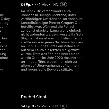
S
4
Ep.
4
•
42
Min.
•
HD
16
Im Jahr 2018 verschwand Laura
die
Johnson in Billings, Montana, unter
 Oxley
verdächtigen Umständen, an denen ihr
st lag
kontrollsüchtiger Partner Gregory Green
ean,
beteiligt war. Während die Polizei
s
zunächst glaubte, Laura wolle einfach
r
nicht gefunden werden, wusste ihr Sohn
t Dawn
Stephen, dass etwas nicht stimmte und
n
stellte seine eigenen Nachforschungen
r die
an. Schließlich tauchte ein Video auf,
des
auf dem Laura ein letztes Mal gefilmt
rung,
wurde. Trotz des Fehlens ihrer Leiche
 einer
wurde Green im Jahr 2020 des Mordes
an ihr überführt, wobei man sich vor
allem auf Überwachungsaufnahmen
n in
und forensische Beweise stützte.
Rachel Siani
S
4
Ep.
8
•
42
Min.
•
HD
16