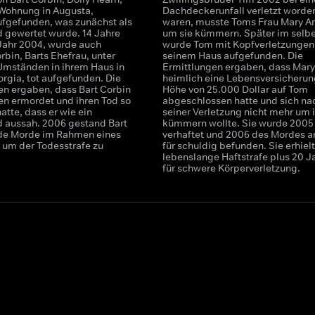
r Wohnung in Augusta,
Dachdeckerunfall verletzt worde
ufgefunden, was zunächst als
waren, musste Toms Frau Mary An
 gewertet wurde. 14 Jahre
um sie kümmern. Später im selbe
 Jahr 2004, wurde auch
wurde Tom mit Kopfverletzungen 
rbin, Barts Ehefrau, unter
seinem Haus aufgefunden. Die
Umständen in ihrem Haus in
Ermittlungen ergaben, dass Mary
orgia, tot aufgefunden. Die
heimlich eine Lebensversicherun
en ergaben, dass Bart Corbin
Höhe von 25.000 Dollar auf Tom
en ermordet und ihren Tod so
abgeschlossen hatte und sich na
hatte, dass er wie ein
seiner Verletzung nicht mehr um 
 aussah. 2006 gestand Bart
kümmern wollte. Sie wurde 2005
de Morde im Rahmen eines
verhaftet und 2006 des Mordes 
, um der Todesstrafe zu
für schuldig befunden. Sie erhielt
lebenslange Haftstrafe plus 20 J
für schwere Körperverletzung.