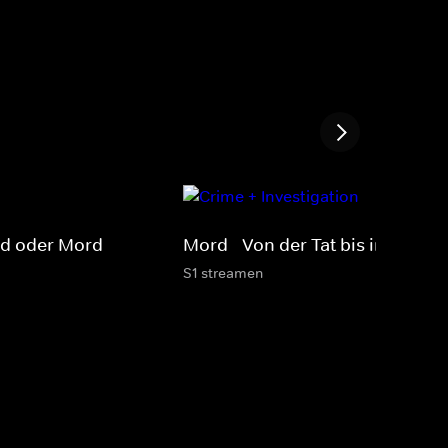
rd oder Mord
Mord - Von der Tat bis in die Zel
S1 streamen