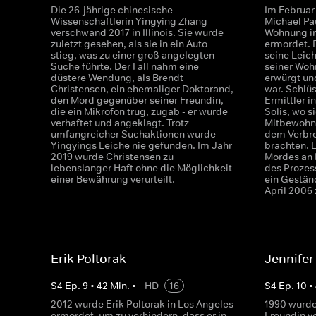
Die 26-jährige chinesische
Im Februar
Wissenschaftlerin Yingying Zhang
Michael Pa
verschwand 2017 in Illinois. Sie wurde
Wohnung in
zuletzt gesehen, als sie in ein Auto
ermordet. 
stieg, was zu einer groß angelegten
seine Leich
Suche führte. Der Fall nahm eine
seiner Woh
düstere Wendung, als Brendt
erwürgt un
Christensen, ein ehemaliger Doktorand,
war. Schlü
den Mord gegenüber seiner Freundin,
Ermittler 
die ein Mikrofon trug, zugab - er wurde
Solis, wo s
verhaftet und angeklagt. Trotz
Mitbewohne
umfangreicher Suchaktionen wurde
dem Verbre
Yingyings Leiche nie gefunden. Im Jahr
brachten. 
2019 wurde Christensen zu
Mordes an 
lebenslanger Haft ohne die Möglichkeit
des Prozes
einer Bewährung verurteilt.
ein Gestän
April 2006 
Erik Poltorak
Jennifer
S
4
Ep.
9
•
42
Min.
•
HD
16
S
4
Ep.
10
•
2012 wurde Erik Poltorak in Los Angeles
1990 wurde
ermordet, um zu verhindern, dass er in
Freundin vo