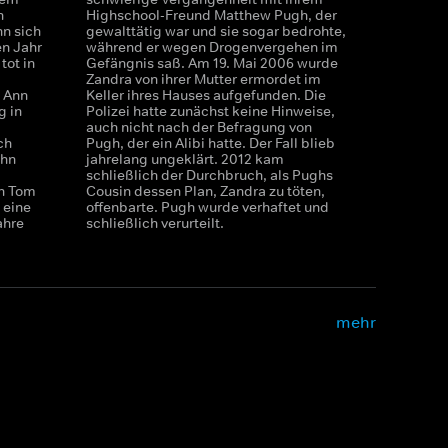
n
Highschool-Freund Matthew Pugh, der
n sich
gewalttätig war und sie sogar bedrohte,
n Jahr
während er wegen Drogenvergehen im
tot in
Gefängnis saß. Am 19. Mai 2006 wurde
Zandra von ihrer Mutter ermordet im
 Ann
Keller ihres Hauses aufgefunden. Die
g in
Polizei hatte zunächst keine Hinweise,
auch nicht nach der Befragung von
ch
Pugh, der ein Alibi hatte. Der Fall blieb
ihn
jahrelang ungeklärt. 2012 kam
schließlich der Durchbruch, als Pughs
an Tom
Cousin dessen Plan, Zandra zu töten,
 eine
offenbarte. Pugh wurde verhaftet und
ahre
schließlich verurteilt.
mehr