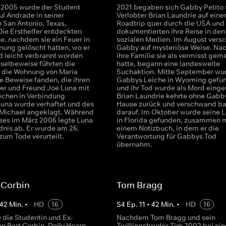
 2005 wurde der Student
2021 begaben sich Gabby Petito 
ul Andrade in seiner
Verlobter Brian Laundrie auf eine
 San Antonio, Texas,
Roadtrip quer durch die USA und
Die Ersthelfer entdeckten
dokumentierten ihre Reise in den
e, nachdem sie ein Feuer in
sozialen Medien. Im August ver
nung gelöscht hatten, wo er
Gabby auf mysteriöse Weise. N
d leicht verbrannt worden
ihre Familie sie als vermisst gem
sselbeweise führten die
hatte, begann eine landesweite
in die Wohnung von Maria
Suchaktion. Mitte September wu
ie Beweise fanden, die ihren
Gabbys Leiche in Wyoming gefu
r und Freund Joe Luna mit
und ihr Tod wurde als Mord einges
chen in Verbindung
Brian Laundrie kehrte ohne Gabb
Luna wurde verhaftet und des
Hause zurück und verschwand ba
Michael angeklagt. Während
darauf. Im Oktober wurde seine 
ses im März 2006 legte Luna
in Florida gefunden, zusammen m
dnis ab. Er wurde am 26.
einem Notizbuch, in dem er die
zum Tode verurteilt.
Verantwortung für Gabbys Tod
übernahm.
 Corbin
Tom Bragg
42
Min.
•
HD
16
S
4
Ep.
11
•
42
Min.
•
HD
16
 die Studentin und Ex-
Nachdem Tom Bragg und sein
n Bart Corbin, Dolly Hearn,
Zwillingsbruder Tim 2002 bei ei