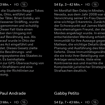
43
Min.
•
HD
16
S
4
Ep.
3
•
42
Min.
•
HD
16
 die Studentin Reagan Tokes
Im Mordfall Ben Oxley in Minden,
s, Ohio, entführt und
Nevada, aus dem Jahr 2008 war 
er Täter, Brian Golsby, ein
Verwicklung seiner Ex-Frau Dawn
tlassener Sträfling, wurde
eine wichtige Erkenntnis. Zunäch
stgenommen und schuldig
der Schwerpunkt auf James Matl
ieser Fall löste einen
Bens ehemaligem Freund, der de
über den Umgang mit
Mordes angeklagt wurde. In eine
n auf Bewährung aus. Als
entscheidenden Wendung erhiel
arauf wurde in Ohio der
Immunität für ihre Aussage gege
es Act eingeführt und
Matlean, die wichtige Details übe
det. Dieses Gesetz zielte
Planung und Ausführung des Mor
 die Bewährungs- und
lieferte. Diese Immunitätsgewäh
ngssysteme des Staates zu
die sie trotz ihrer Beteiligung von
. Es beinhaltete
Anklage verschonte, löste eine
 zur GPS-Überwachung von
Kontroverse aus und machte die
n Straftätern und eine
Komplexität juristischer Strategie
ng der Richtlinien zur
Strafsachen deutlich.
ssung.
 Paul Andrade
Gabby Petito
43
Min.
•
HD
16
S
4
Ep.
7
•
43
Min.
•
HD
16