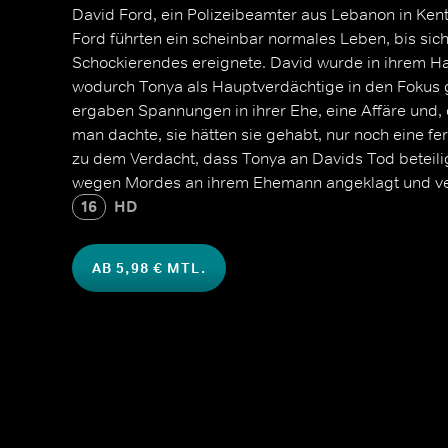
David Ford, ein Polizeibeamter aus Lebanon in Ken
Ford führten ein scheinbar normales Leben, bis si
Schockierendes ereignete. David wurde in ihrem H
wodurch Tonya als Hauptverdächtige in den Fokus g
ergaben Spannungen in ihrer Ehe, eine Affäre und, 
man dachte, sie hätten sie gehabt, nur noch eine fe
zu dem Verdacht, dass Tonya an Davids Tod beteili
wegen Mordes an ihrem Ehemann angeklagt und ver
16
HD
AB 5,98 € MTL.