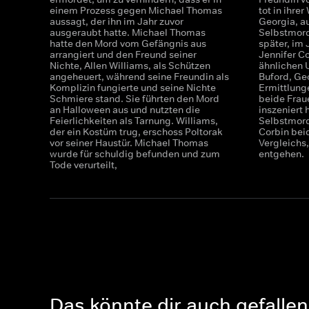
einem Prozess gegen Michael Thomas
tot in ihre
aussagt, der ihn im Jahr zuvor
Georgia, a
ausgeraubt hatte. Michael Thomas
Selbstmord
hatte den Mord vom Gefängnis aus
später, im
arrangiert und den Freund seiner
Jennifer Co
Nichte, Allen Williams, als Schützen
ähnlichen 
angeheuert, während seine Freundin als
Buford, Ge
Komplizin fungierte und seine Nichte
Ermittlung
Schmiere stand. Sie führten den Mord
beide Frau
an Halloween aus und nutzten die
inszeniert 
Feierlichkeiten als Tarnung. Williams,
Selbstmord
der ein Kostüm trug, erschoss Poltorak
Corbin bei
vor seiner Haustür. Michael Thomas
Vergleichs
wurde für schuldig befunden und zum
entgehen.
Tode verurteilt,
Das könnte dir auch gefallen