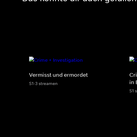
Vermisst und ermordet
Cr
in 
S1-3 streamen
S1 