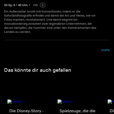
S
3
Ep.
6
•
40
Min.
•
HD
0
Ein Außenseiter bricht mit Konventionen, indem er die
Sofortbildfotografie erfindet und damit die Art und Weise, wie wir
Fotos machen, revolutioniert. Und damit beginnt ein
Innovationskrieg zwischen zwei legendären Unternehmen, die
darum kämpfen, die Nummer eins unter den Kameramarken des
Landes zu werden.
mehr
Das könnte dir auch gefallen
Die Disney-Story -
Spielzeuge, die die
D