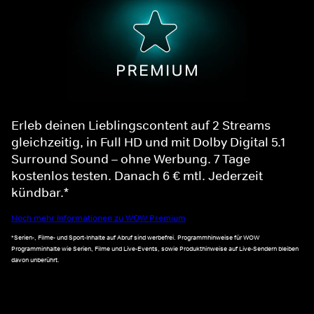
Erleb deinen Lieblingscontent auf 2 Streams
gleichzeitig, in Full HD und mit Dolby Digital 5.1
Surround Sound – ohne Werbung. 7 Tage
kostenlos testen. Danach 6 € mtl. Jederzeit
kündbar.*
Noch mehr Informationen zu WOW Premium
*Serien-, Filme- und Sport-Inhalte auf Abruf sind werbefrei. Programmhinweise für WOW
Programminhalte wie Serien, Filme und Live-Events, sowie Produkthinweise auf Live-Sendern bleiben
davon unberührt.