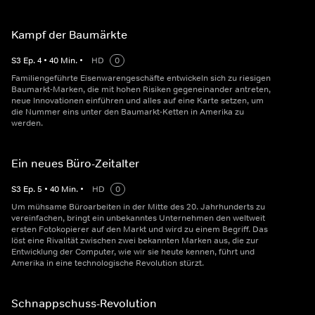
Kampf der Baumärkte
S
3
Ep.
4
•
40
Min.
•
HD
0
Familiengeführte Eisenwarengeschäfte entwickeln sich zu riesigen
Baumarkt-Marken, die mit hohen Risiken gegeneinander antreten,
neue Innovationen einführen und alles auf eine Karte setzen, um
die Nummer eins unter den Baumarkt-Ketten in Amerika zu
werden.
Ein neues Büro-Zeitalter
S
3
Ep.
5
•
40
Min.
•
HD
0
Um mühsame Büroarbeiten in der Mitte des 20. Jahrhunderts zu
vereinfachen, bringt ein unbekanntes Unternehmen den weltweit
ersten Fotokopierer auf den Markt und wird zu einem Begriff. Das
löst eine Rivalität zwischen zwei bekannten Marken aus, die zur
Entwicklung der Computer, wie wir sie heute kennen, führt und
Amerika in eine technologische Revolution stürzt.
Schnappschuss-Revolution