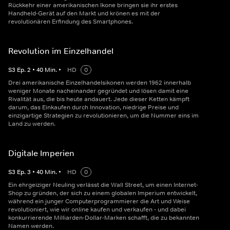
Rückkehr einer amerikanischen Ikone bringen sie ihr erstes
Handheld-Gerät auf den Markt und krönen es mit der
revolutionären Erfindung des Smartphones.
Revolution im Einzelhandel
S
3
Ep.
2
•
40
Min.
•
HD
0
Drei amerikanische Einzelhandelsikonen werden 1962 innerhalb
weniger Monate nacheinander gegründet und lösen damit eine
Rivalität aus, die bis heute andauert. Jede dieser Ketten kämpft
darum, das Einkaufen durch Innovation, niedrige Preise und
einzigartige Strategien zu revolutionieren, um die Nummer eins im
Land zu werden.
Digitale Imperien
S
3
Ep.
3
•
40
Min.
•
HD
0
Ein ehrgeiziger Neuling verlässt die Wall Street, um einen Internet-
Shop zu gründen, der sich zu einem globalen Imperium entwickelt,
während ein junger Computerprogrammierer die Art und Weise
revolutioniert, wie wir online kaufen und verkaufen - und dabei
konkurrierende Milliarden-Dollar-Marken schafft, die zu bekannten
Namen werden.