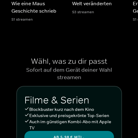
Wie eine Maus
Welt veränderten
Er
Geschichte schrieb
G
S3 streamen
S1 streamen
S1
Wähl, was zu dir passt
Sofort auf dem Gerät deiner Wahl
streamen
Filme & Serien
Blockbuster kurz nach dem Kino
Exklusive und preisgekrönte Top-Serien
Auch im günstigen Kombi-Abo mit Apple
TV
AB 5,98 € MTL.