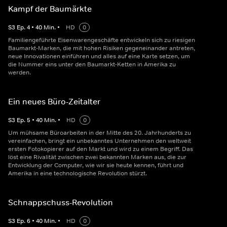
Kampf der Baumärkte
S
3
Ep.
4
•
40
Min.
•
HD
0
Familiengeführte Eisenwarengeschäfte entwickeln sich zu riesigen
Baumarkt-Marken, die mit hohen Risiken gegeneinander antreten,
neue Innovationen einführen und alles auf eine Karte setzen, um
die Nummer eins unter den Baumarkt-Ketten in Amerika zu
werden.
Ein neues Büro-Zeitalter
S
3
Ep.
5
•
40
Min.
•
HD
0
Um mühsame Büroarbeiten in der Mitte des 20. Jahrhunderts zu
vereinfachen, bringt ein unbekanntes Unternehmen den weltweit
ersten Fotokopierer auf den Markt und wird zu einem Begriff. Das
löst eine Rivalität zwischen zwei bekannten Marken aus, die zur
Entwicklung der Computer, wie wir sie heute kennen, führt und
Amerika in eine technologische Revolution stürzt.
Schnappschuss-Revolution
S
3
Ep.
6
•
40
Min.
•
HD
0