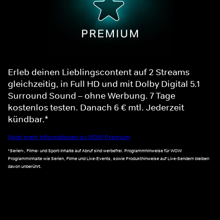
Erleb deinen Lieblingscontent auf 2 Streams
gleichzeitig, in Full HD und mit Dolby Digital 5.1
Surround Sound – ohne Werbung. 7 Tage
kostenlos testen. Danach 6 € mtl. Jederzeit
kündbar.*
Noch mehr Informationen zu WOW Premium
*Serien-, Filme- und Sport-Inhalte auf Abruf sind werbefrei. Programmhinweise für WOW
Programminhalte wie Serien, Filme und Live-Events, sowie Produkthinweise auf Live-Sendern bleiben
davon unberührt.