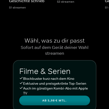
Geschichte schrieb
G
S3 streamen
S1 streamen
S1
Wähl, was zu dir passt
Sofort auf dem Gerät deiner Wahl
streamen
Filme & Serien
Blockbuster kurz nach dem Kino
Exklusive und preisgekrönte Top-Serien
Auch im günstigen Kombi-Abo mit Apple
TV
AB 5,98 € MTL.