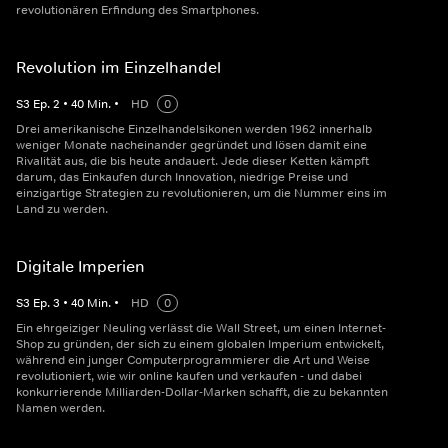
revolutionären Erfindung des Smartphones.
Revolution im Einzelhandel
S
3
Ep.
2
•
40
Min.
•
HD
0
Drei amerikanische Einzelhandelsikonen werden 1962 innerhalb
weniger Monate nacheinander gegründet und lösen damit eine
Rivalität aus, die bis heute andauert. Jede dieser Ketten kämpft
darum, das Einkaufen durch Innovation, niedrige Preise und
einzigartige Strategien zu revolutionieren, um die Nummer eins im
Land zu werden.
Digitale Imperien
S
3
Ep.
3
•
40
Min.
•
HD
0
Ein ehrgeiziger Neuling verlässt die Wall Street, um einen Internet-
Shop zu gründen, der sich zu einem globalen Imperium entwickelt,
während ein junger Computerprogrammierer die Art und Weise
revolutioniert, wie wir online kaufen und verkaufen - und dabei
konkurrierende Milliarden-Dollar-Marken schafft, die zu bekannten
Namen werden.