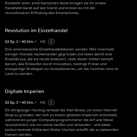
Rückkehr einer amerikanischen Ikone bringen sie ihr erstes
Handheld-Gerät auf den Markt und krönen es mit der
revolutionären Erfindung des Smartphones.
Revolution im Einzelhandel
S
3
Ep.
2
•
40
Min.
•
HD
0
Drei amerikanische Einzelhandelsikonen werden 1962 innerhalb
weniger Monate nacheinander gegründet und lösen damit eine
Rivalität aus, die bis heute andauert. Jede dieser Ketten kämpft
darum, das Einkaufen durch Innovation, niedrige Preise und
einzigartige Strategien zu revolutionieren, um die Nummer eins im
Land zu werden.
Digitale Imperien
S
3
Ep.
3
•
40
Min.
•
HD
0
Ein ehrgeiziger Neuling verlässt die Wall Street, um einen Internet-
Shop zu gründen, der sich zu einem globalen Imperium entwickelt,
während ein junger Computerprogrammierer die Art und Weise
revolutioniert, wie wir online kaufen und verkaufen - und dabei
konkurrierende Milliarden-Dollar-Marken schafft, die zu bekannten
Namen werden.