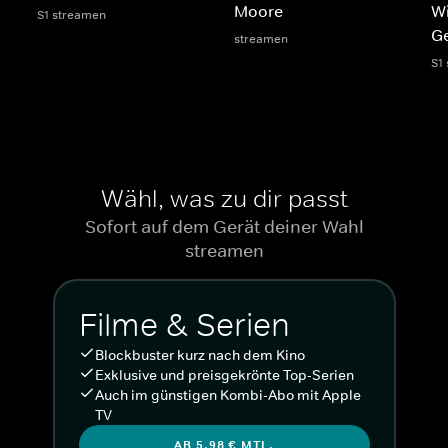
Moore
Wi
S1 streamen
Ge
streamen
S1
Wähl, was zu dir passt
Sofort auf dem Gerät deiner Wahl
streamen
Filme & Serien
Blockbuster kurz nach dem Kino
Exklusive und preisgekrönte Top-Serien
Auch im günstigen Kombi-Abo mit Apple
TV
AB 5,98 € MTL.