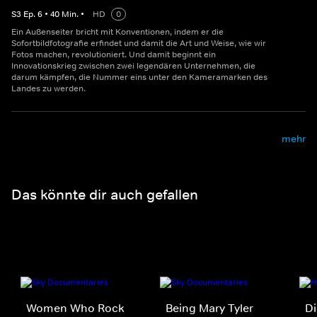
S
3
Ep.
6
•
40
Min.
•
HD
0
Ein Außenseiter bricht mit Konventionen, indem er die
Sofortbildfotografie erfindet und damit die Art und Weise, wie wir
Fotos machen, revolutioniert. Und damit beginnt ein
Innovationskrieg zwischen zwei legendären Unternehmen, die
darum kämpfen, die Nummer eins unter den Kameramarken des
Landes zu werden.
mehr
Das könnte dir auch gefallen
Women Who Rock
Being Mary Tyler
Di