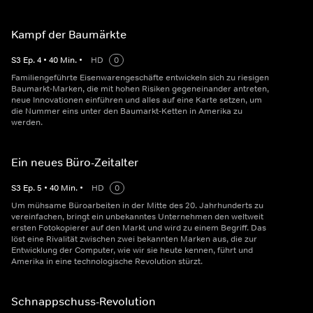
Kampf der Baumärkte
S
3
Ep.
4
•
40
Min.
•
HD
0
Familiengeführte Eisenwarengeschäfte entwickeln sich zu riesigen
Baumarkt-Marken, die mit hohen Risiken gegeneinander antreten,
neue Innovationen einführen und alles auf eine Karte setzen, um
die Nummer eins unter den Baumarkt-Ketten in Amerika zu
werden.
Ein neues Büro-Zeitalter
S
3
Ep.
5
•
40
Min.
•
HD
0
Um mühsame Büroarbeiten in der Mitte des 20. Jahrhunderts zu
vereinfachen, bringt ein unbekanntes Unternehmen den weltweit
ersten Fotokopierer auf den Markt und wird zu einem Begriff. Das
löst eine Rivalität zwischen zwei bekannten Marken aus, die zur
Entwicklung der Computer, wie wir sie heute kennen, führt und
Amerika in eine technologische Revolution stürzt.
Schnappschuss-Revolution