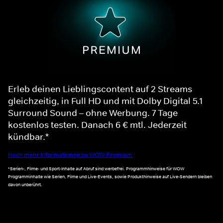
Erleb deinen Lieblingscontent auf 2 Streams
gleichzeitig, in Full HD und mit Dolby Digital 5.1
Surround Sound – ohne Werbung. 7 Tage
kostenlos testen. Danach 6 € mtl. Jederzeit
kündbar.*
Noch mehr Informationen zu WOW Premium
*Serien-, Filme- und Sport-Inhalte auf Abruf sind werbefrei. Programmhinweise für WOW
Programminhalte wie Serien, Filme und Live-Events, sowie Produkthinweise auf Live-Sendern bleiben
davon unberührt.