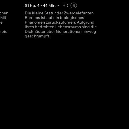
S
1
Ep.
4
•
44
Min.
•
HD
6
schen
Die kleine Statur der Zwergelefanten
 Mit
Borneos ist auf ein biologisches
ge
Phänomen zurückzuführen: Aufgrund
ihres bedrohten Lebensraums sind die
 bis
Dickhäuter über Generationen hinweg
geschrumpft.