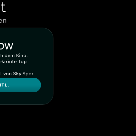
t
en
WOW
ch dem Kino.
ekrönte Top-
t von Sky Sport
MTL.