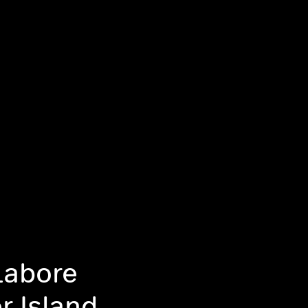
 Labore
r Island