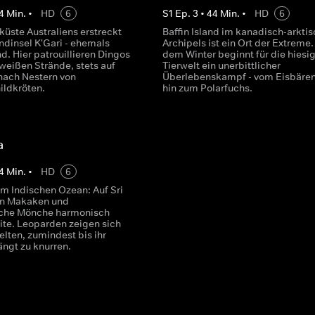
4
Min.
•
HD
6
S
1
Ep.
3
•
44
Min.
•
HD
6
küste Australiens erstreckt
Baffin Island im kanadisch-arkti
ndinsel K'Gari - ehemals
Archipels ist ein Ort der Extreme.
nd. Hier patrouillieren Dingos
dem Winter beginnt für die hiesi
weißen Strände, stets auf
Tierwelt ein unerbittlicher
nach Nestern von
Überlebenskampf - vom Eisbären
ldkröten.
hin zum Polarfuchs.
a
4
Min.
•
HD
6
im Indischen Ozean: Auf Sri
en Makaken und
sche Mönche harmonisch
eite. Leoparden zeigen sich
lten, zumindest bis ihr
ngt zu knurren.