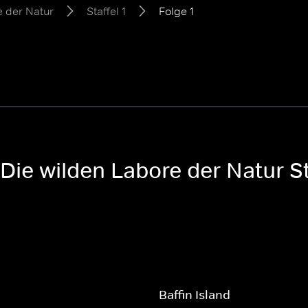
e der Natur
Staffel 1
Folge 1
 Die wilden Labore der Natur St
Baffin Island