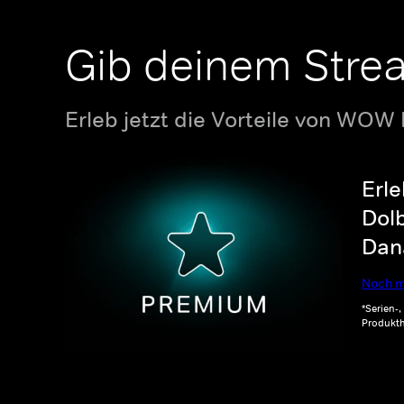
Gib deinem Stre
Erleb jetzt die Vorteile von WOW
Erle
Dolb
Dana
Noch m
*Serien-
Produkth