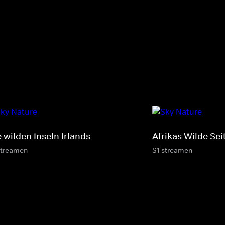
 wilden Inseln Irlands
Afrikas Wilde Sei
streamen
S1 streamen