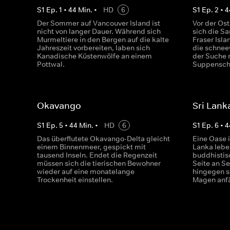
S
1
Ep.
1
•
44
Min.
•
HD
6
S
1
Ep.
2
•
4
Der Sommer auf Vancouver Island ist
Vor der Ost
nicht von langer Dauer. Während sich
sich die Sa
Murmeltiere in den Bergen auf die kalte
Fraser Isla
Jahreszeit vorbereiten, laben sich
die schnee
Kanadische Küstenwölfe an einem
der Suche 
Pottwal.
Suppenschi
Okavango
Sri Lank
S
1
Ep.
5
•
44
Min.
•
HD
6
S
1
Ep.
6
•
4
Das überflutete Okavango-Delta gleicht
Eine Oase 
einem Binnenmeer, gespickt mit
Lanka leb
tausend Inseln. Endet die Regenzeit
buddhisti
müssen sich die tierischen Bewohner
Seite an S
wieder auf eine monatelange
hingegen se
Trockenheit einstellen.
Magen anfä