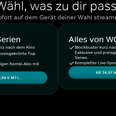
Wähl, was zu dir pass
ofort auf dem Gerät deiner Wahl stream
Serien
Alles von 
urz nach dem Kino
Blockbuster kurz na
Exklusive und preisg
preisgekrönte Top-
Serien.
Kompletter Live-Spor
igen Kombi-Abo mit
AB 34,97 
,98 € MTL.