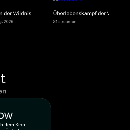
in der Wildnis
Überlebenskampf der Wildtiere
g. 2026
S1 streamen
t
en
WOW
ch dem Kino.