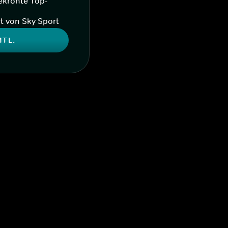
ekrönte Top-
t von Sky Sport
MTL.