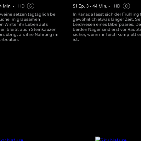
4
Min.
•
HD
6
S
1
Ep.
3
•
44
Min.
•
HD
0
weine setzen tagtäglich bei
In Kanada lässt sich der Frühling 
suche im grausamen
gewöhnlich etwas länger Zeit. S
n Winter ihr Leben aufs
Leidwesen eines Biberpaares. De
weil bleibt auch Steinkäuzen
beiden Nager sind erst vor Raubt
rs übrig, als ihre Nahrung im
sicher, wenn ihr Teich komplett ei
erbeuten.
ist.