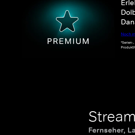
Erle
Dolb
Dana
Noch m
*Serien-
Produkth
Stream
Fernseher, L