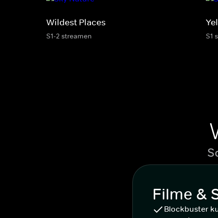
Wildest Places
Ye
S1-2 streamen
S1 
S
Filme & 
Blockbuster k