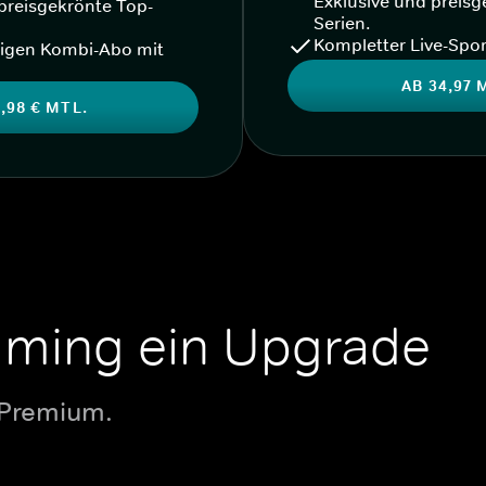
Exklusive und preisg
preisgekrönte Top-
Serien.
Kompletter Live-Spor
igen Kombi-Abo mit
AB 34,97 
,98 € MTL.
aming ein Upgrade
 Premium.