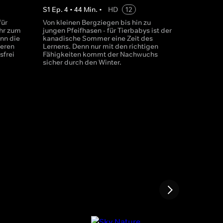
S
1
Ep.
4
•
44
Min.
•
HD
12
für
Von kleinen Bergziegen bis hin zu
ehr zum
jungen Pfeifhasen - für Tierbabys ist der
nn die
kanadische Sommer eine Zeit des
ieren
Lernens. Denn nur mit den richtigen
sfrei
Fähigkeiten kommt der Nachwuchs
sicher durch den Winter.