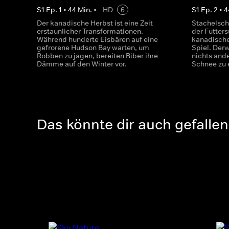
S
1
Ep.
1
•
44
Min.
•
HD
6
S
1
Ep.
2
•
4
Der kanadische Herbst ist eine Zeit
Stachelsch
erstaunlicher Transformationen.
der Futter
Während hunderte Eisbären auf eine
kanadische
gefrorene Hudson Bay warten, um
Spiel. Der
Robben zu jagen, bereiten Biber ihre
nichts ande
Dämme auf den Winter vor.
Schnee zu 
Das könnte dir auch gefallen