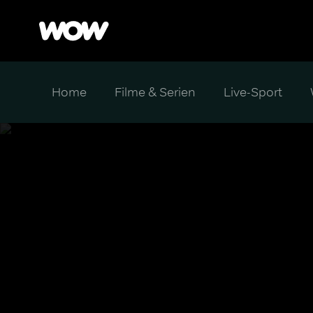
Home
Filme & Serien
Live-Sport