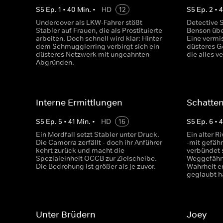
S
5
Ep.
1
•
40
Min.
•
HD
12
S
5
Ep.
2
•
4
Undercover als LKW-Fahrer stößt
Detective S
Stabler auf Frauen, die als Prostituierte
Benson übe
arbeiten. Doch schnell wird klar: Hinter
Eine vermis
dem Schmugglerring verbirgt sich ein
düsteres G
düsteres Netzwerk mit ungeahnten
die alles v
Abgründen.
Interne Ermittlungen
Schatten
S
5
Ep.
5
•
41
Min.
•
HD
16
S
5
Ep.
6
•
Ein Mordfall setzt Stabler unter Druck.
Ein alter R
Die Camorra zerfällt - doch ihr Anführer
-mit gefähr
kehrt zurück und macht die
verbündet 
Spezialeinheit OCCB zur Zielscheibe.
Weggefährt
Die Bedrohung ist größer als je zuvor.
Wahrheit er
geglaubt h
Unter Brüdern
Joey