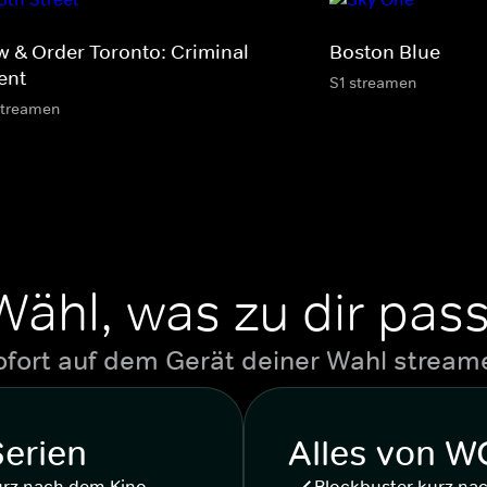
w & Order Toronto: Criminal
Boston Blue
ent
S1 streamen
streamen
Wähl, was zu dir pass
ofort auf dem Gerät deiner Wahl stream
Serien
Alles von 
urz nach dem Kino
Blockbuster kurz na