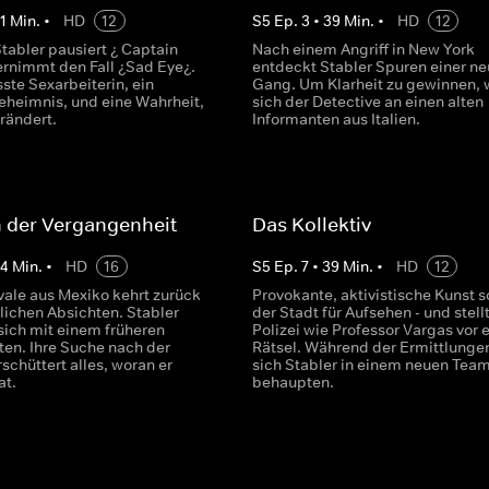
1
Min.
•
HD
12
S
5
Ep.
3
•
39
Min.
•
HD
12
tabler pausiert ¿ Captain
Nach einem Angriff in New York
rnimmt den Fall ¿Sad Eye¿.
entdeckt Stabler Spuren einer n
ste Sexarbeiterin, ein
Gang. Um Klarheit zu gewinnen,
eheimnis, und eine Wahrheit,
sich der Detective an einen alten
erändert.
Informanten aus Italien.
 der Vergangenheit
Das Kollektiv
44
Min.
•
HD
16
S
5
Ep.
7
•
39
Min.
•
HD
12
ivale aus Mexiko kehrt zurück
Provokante, aktivistische Kunst s
lichen Absichten. Stabler
der Stadt für Aufsehen - und stell
sich mit einem früheren
Polizei wie Professor Vargas vor e
en. Ihre Suche nach der
Rätsel. Während der Ermittlunge
schüttert alles, woran er
sich Stabler in einem neuen Tea
at.
behaupten.