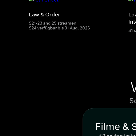
Law & Order
La
Int
S21-23 and 25 streamen
S24 verfügbar bis 31 Aug. 2026
S1 
S
Filme & 
Blockbuster k