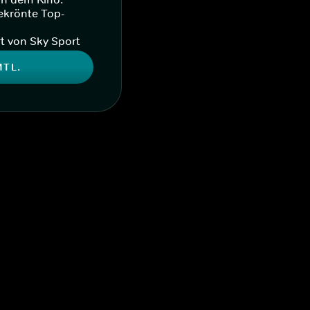
ekrönte Top-
t von Sky Sport
MTL.