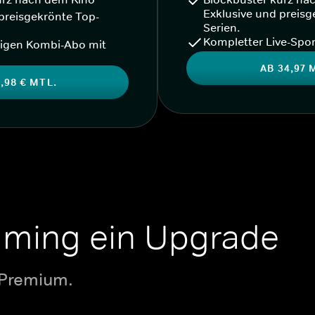
Exklusive und preisg
preisgekrönte Top-
Serien.
Kompletter Live-Spor
igen Kombi-Abo mit
AB 34,97 
,98 € MTL.
aming ein Upgrade
 Premium.