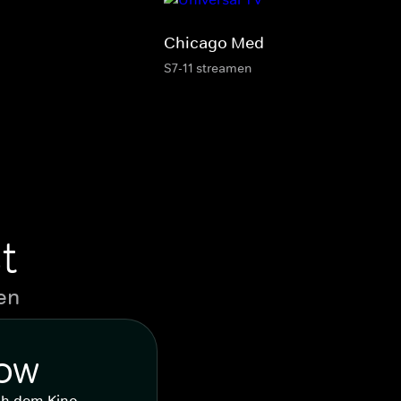
Chicago Med
S7-11 streamen
t
en
WOW
ch dem Kino.