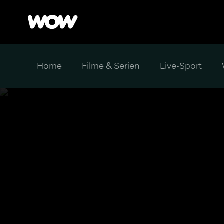
Home
Filme & Serien
Live-Sport