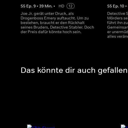
S
5
Ep.
9
•
39
Min.
•
HD
12
S
5
Ep.
10
•
Joe Jr. gerät unter Druck, als
Detective 
Drogenboss Emery auftaucht. Um zu
Mörders se
bestehen, braucht er den Rückhalt
führt ihn 
seines Bruders, Detective Stabler. Doch
Gemeinsam
der Preis dafür könnte hoch sein.
er unermüd
alles verän
Das könnte dir auch gefallen