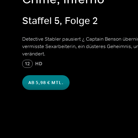
Staffel 5, Folge 2
Detective Stabler pausiert ¿ Captain Benson übern
vermisste Sexarbeiterin, ein düsteres Geheimnis, un
verändert.
12
HD
AB 5,98 € MTL.