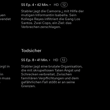
S
5
Ep.
4
•
42
Min.
•
HD
12
Stabler jagt die Camorra ¿ mit Hilfe der
euen
mutigen Informantin Isabella. Sein
 wendet
Kollege Reyes infiltriert die Gang Los
Santos. Zwei Cops, ein Ziel: das
Verbrechen zerschlagen.
Todsicher
S
5
Ep.
8
•
41
Min.
•
HD
12
orgt in
Stabler jagt eine brutale Organisation,
t
die mit skrupellosen Taten Angst und
in
Schrecken verbreitet. Zwischen
n muss
familiären Verpflichtungen und dem
m
gefährlichen Fall stößt er an seine
Grenzen.