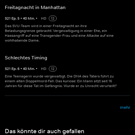
Freitagnacht in Manhattan
S
21
Ep.
5
•
40
Min.
•
HD
12
Das SVU-Team wird in einer Freitagnacht an ihre
Belastungsgrenze gebracht: Vergewaltigung in einer Ehe, ein
Hassangriff auf eine Transgender-Frau und eine Attacke auf eine
wohlhabende Dame.
Schlechtes Timing
S
21
Ep.
6
•
40
Min.
•
HD
12
Eine Teenagerin wurde vergewaltigt. Die DNA des Täters führt zu
einem alten Doppelmord-Fall. Das kuriose: Ein Mann sitzt seit 16
Jahren für diese Tat im Gefängnis. Wurde er zu Unrecht verurteilt?
mehr
Das könnte dir auch gefallen