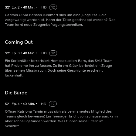
S
21
Ep.
2
•
40
Min.
•
HD
12
Captain Olivia Benson kümmert sich um eine junge Frau, die
vergewaltigt worden ist. Kann der Täter geschnappt werden? Das
Team lernt neue Zeugenbefragungstechniken.
Coming Out
S
21
Ep.
3
•
40
Min.
•
HD
12
Ein Serientäter terrorisiert Homosexuellen-Bars, das SVU-Team
hat Probleme ihn zu fassen. Zu ihrem Glück berichtet ein Zeuge
über seinen Missbrauch. Doch seine Geschichte erscheint
lückenhaft.
Die Bürde
S
21
Ep.
4
•
40
Min.
•
HD
12
Officer Katriona Tamin muss sich als permanentes Mitglied des
Teams gleich beweisen: Ein Teenager bricht von zuhause aus, kann
aber schnell gefunden werden. Was führen seine Eltern im
Schilde?