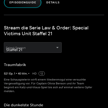
EPISODENGUIDE
DETAILS
Stream die Serie Law & Order: Special
Victims Unit Staffel 21
Select Season
Traumfabrik
S
21
Ep.
1
•
40
Min.
•
HD
12
Eine Schauspielerin wirft einem Medienmogul eine versuchte
Vergewaltigung vor. Für Captain Olivia Benson und ihr Team
beginnt ein Katz-und-Maus-Spiel bis sich auf einmal weitere Opfer
melden.
Die dunkelste Stunde