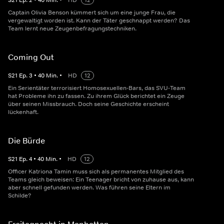
S
21
Ep.
2
•
40
Min.
•
HD
12
Captain Olivia Benson kümmert sich um eine junge Frau, die
vergewaltigt worden ist. Kann der Täter geschnappt werden? Das
Team lernt neue Zeugenbefragungstechniken.
Coming Out
S
21
Ep.
3
•
40
Min.
•
HD
12
Ein Serientäter terrorisiert Homosexuellen-Bars, das SVU-Team
hat Probleme ihn zu fassen. Zu ihrem Glück berichtet ein Zeuge
über seinen Missbrauch. Doch seine Geschichte erscheint
lückenhaft.
Die Bürde
S
21
Ep.
4
•
40
Min.
•
HD
12
Officer Katriona Tamin muss sich als permanentes Mitglied des
Teams gleich beweisen: Ein Teenager bricht von zuhause aus, kann
aber schnell gefunden werden. Was führen seine Eltern im
Schilde?