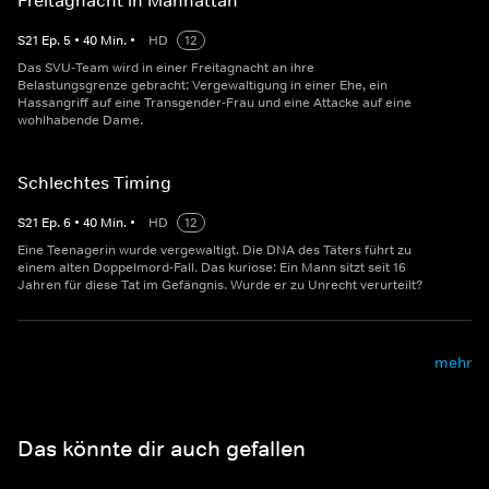
Freitagnacht in Manhattan
S
21
Ep.
5
•
40
Min.
•
HD
12
Das SVU-Team wird in einer Freitagnacht an ihre
Belastungsgrenze gebracht: Vergewaltigung in einer Ehe, ein
Hassangriff auf eine Transgender-Frau und eine Attacke auf eine
wohlhabende Dame.
Schlechtes Timing
S
21
Ep.
6
•
40
Min.
•
HD
12
Eine Teenagerin wurde vergewaltigt. Die DNA des Täters führt zu
einem alten Doppelmord-Fall. Das kuriose: Ein Mann sitzt seit 16
Jahren für diese Tat im Gefängnis. Wurde er zu Unrecht verurteilt?
mehr
Das könnte dir auch gefallen