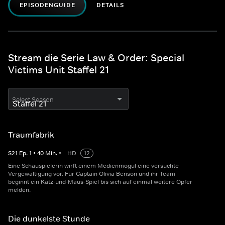
EPISODENGUIDE
DETAILS
Stream die Serie Law & Order: Special
Victims Unit Staffel 21
Select Season
Traumfabrik
S
21
Ep.
1
•
40
Min.
•
HD
12
Eine Schauspielerin wirft einem Medienmogul eine versuchte
Vergewaltigung vor. Für Captain Olivia Benson und ihr Team
beginnt ein Katz-und-Maus-Spiel bis sich auf einmal weitere Opfer
melden.
Die dunkelste Stunde