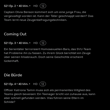
S
21
Ep.
2
•
40
Min.
•
HD
12
Captain Olivia Benson kümmert sich um eine junge Frau, die
vergewaltigt worden ist. Kann der Täter geschnappt werden? Das
Team lernt neue Zeugenbefragungstechniken.
Coming Out
S
21
Ep.
3
•
40
Min.
•
HD
12
Ein Serientäter terrorisiert Homosexuellen-Bars, das SVU-Team
hat Probleme ihn zu fassen. Zu ihrem Glück berichtet ein Zeuge
über seinen Missbrauch. Doch seine Geschichte erscheint
lückenhaft.
Die Bürde
S
21
Ep.
4
•
40
Min.
•
HD
12
Officer Katriona Tamin muss sich als permanentes Mitglied des
Teams gleich beweisen: Ein Teenager bricht von zuhause aus, kann
aber schnell gefunden werden. Was führen seine Eltern im
Schilde?