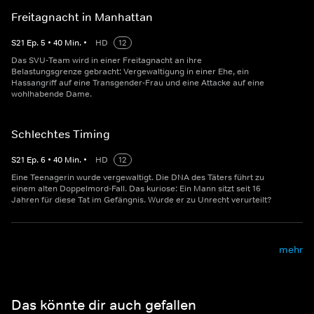
Freitagnacht in Manhattan
S
21
Ep.
5
•
40
Min.
•
HD
12
Das SVU-Team wird in einer Freitagnacht an ihre
Belastungsgrenze gebracht: Vergewaltigung in einer Ehe, ein
Hassangriff auf eine Transgender-Frau und eine Attacke auf eine
wohlhabende Dame.
Schlechtes Timing
S
21
Ep.
6
•
40
Min.
•
HD
12
Eine Teenagerin wurde vergewaltigt. Die DNA des Täters führt zu
einem alten Doppelmord-Fall. Das kuriose: Ein Mann sitzt seit 16
Jahren für diese Tat im Gefängnis. Wurde er zu Unrecht verurteilt?
mehr
Das könnte dir auch gefallen