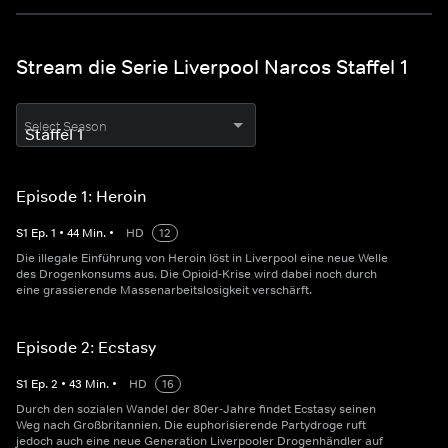
Stream die Serie Liverpool Narcos Staffel 1
Select Season
Episode 1: Heroin
S
1
Ep.
1
•
44
Min.
•
HD
12
Die illegale Einführung von Heroin löst in Liverpool eine neue Welle
des Drogenkonsums aus. Die Opioid-Krise wird dabei noch durch
eine grassierende Massenarbeitslosigkeit verschärft.
Episode 2: Ecstasy
S
1
Ep.
2
•
43
Min.
•
HD
16
Durch den sozialen Wandel der 80er-Jahre findet Ecstasy seinen
Weg nach Großbritannien. Die euphorisierende Partydroge ruft
jedoch auch eine neue Generation Liverpooler Drogenhändler auf