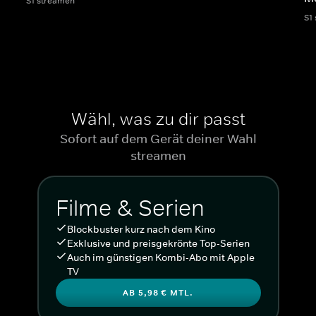
S1 streamen
S1
Wähl, was zu dir passt
Sofort auf dem Gerät deiner Wahl
streamen
Filme & Serien
Blockbuster kurz nach dem Kino
Exklusive und preisgekrönte Top-Serien
Auch im günstigen Kombi-Abo mit Apple
TV
AB 5,98 € MTL.