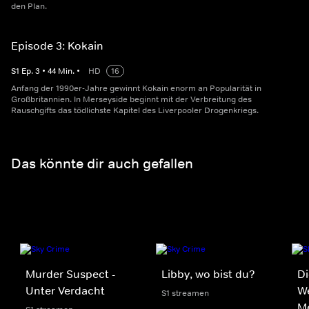
den Plan.
Episode 3: Kokain
S
1
Ep.
3
•
44
Min.
•
HD
16
Anfang der 1990er-Jahre gewinnt Kokain enorm an Popularität in
Großbritannien. In Merseyside beginnt mit der Verbreitung des
Rauschgifts das tödlichste Kapitel des Liverpooler Drogenkriegs.
Das könnte dir auch gefallen
Murder Suspect -
Libby, wo bist du?
Di
Unter Verdacht
We
S1 streamen
M