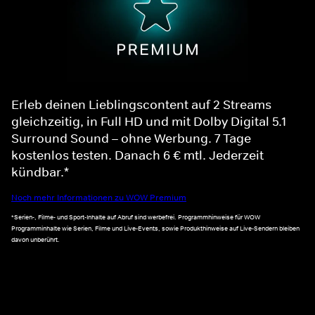
Erleb deinen Lieblingscontent auf 2 Streams
gleichzeitig, in Full HD und mit Dolby Digital 5.1
Surround Sound – ohne Werbung. 7 Tage
kostenlos testen. Danach 6 € mtl. Jederzeit
kündbar.*
Noch mehr Informationen zu WOW Premium
*Serien-, Filme- und Sport-Inhalte auf Abruf sind werbefrei. Programmhinweise für WOW
Programminhalte wie Serien, Filme und Live-Events, sowie Produkthinweise auf Live-Sendern bleiben
davon unberührt.