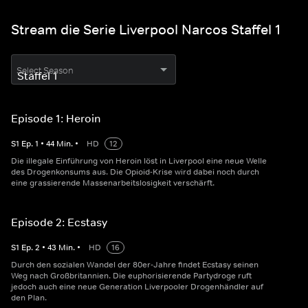
Stream die Serie Liverpool Narcos Staffel 1
Select Season
Episode 1: Heroin
S
1
Ep.
1
•
44
Min.
•
HD
12
Die illegale Einführung von Heroin löst in Liverpool eine neue Welle
des Drogenkonsums aus. Die Opioid-Krise wird dabei noch durch
eine grassierende Massenarbeitslosigkeit verschärft.
Episode 2: Ecstasy
S
1
Ep.
2
•
43
Min.
•
HD
16
Durch den sozialen Wandel der 80er-Jahre findet Ecstasy seinen
Weg nach Großbritannien. Die euphorisierende Partydroge ruft
jedoch auch eine neue Generation Liverpooler Drogenhändler auf
den Plan.