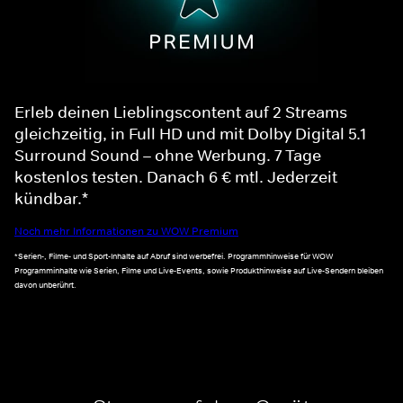
Erleb deinen Lieblingscontent auf 2 Streams
gleichzeitig, in Full HD und mit Dolby Digital 5.1
Surround Sound – ohne Werbung. 7 Tage
kostenlos testen. Danach 6 € mtl. Jederzeit
kündbar.*
Noch mehr Informationen zu WOW Premium
*Serien-, Filme- und Sport-Inhalte auf Abruf sind werbefrei. Programmhinweise für WOW
Programminhalte wie Serien, Filme und Live-Events, sowie Produkthinweise auf Live-Sendern bleiben
davon unberührt.