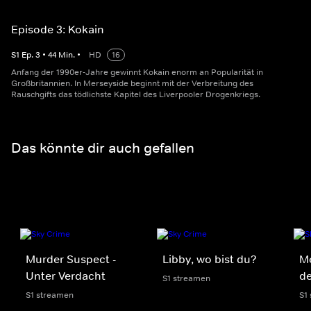
Episode 3: Kokain
S
1
Ep.
3
•
44
Min.
•
HD
16
Anfang der 1990er-Jahre gewinnt Kokain enorm an Popularität in
Großbritannien. In Merseyside beginnt mit der Verbreitung des
Rauschgifts das tödlichste Kapitel des Liverpooler Drogenkriegs.
Das könnte dir auch gefallen
Murder Suspect -
Libby, wo bist du?
Mo
Unter Verdacht
de
S1 streamen
S1 streamen
S1