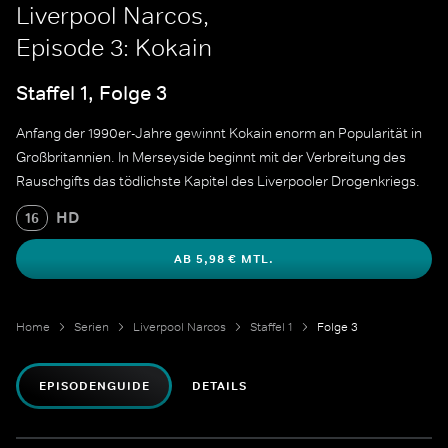
Liverpool Narcos,
Episode 3: Kokain
Staffel 1, Folge 3
Anfang der 1990er-Jahre gewinnt Kokain enorm an Popularität in
Großbritannien. In Merseyside beginnt mit der Verbreitung des
Rauschgifts das tödlichste Kapitel des Liverpooler Drogenkriegs.
HD
16
AB 5,98 € MTL.
Home
Serien
Liverpool Narcos
Staffel 1
Folge 3
EPISODENGUIDE
DETAILS