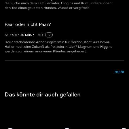
die Suche nach dem Familienvater. Higgins und Kumu untersuchen
den Tod eines geliebten Hundes. Wurde er vergiftet?
Paar oder nicht Paar?
S
5
Ep.
6
•
40
Min.
•
HD
12
Der entscheidende Anhörungstermin für Gordon steht kurz bevor.
Hat er noch eine Zukunft als Polizeiermittler? Magnum und Higgins
werden von einem anonymen Klienten angeheuert.
mehr
Das könnte dir auch gefallen