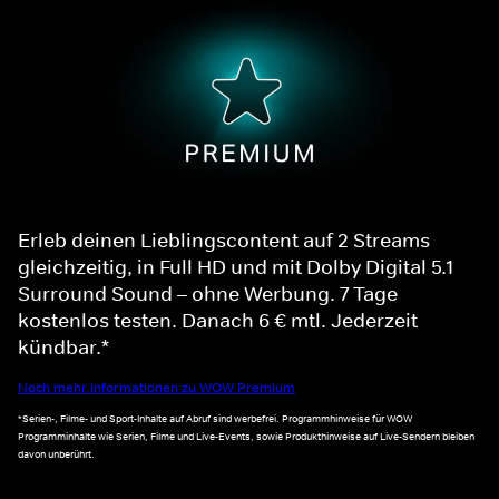
Erleb deinen Lieblingscontent auf 2 Streams
gleichzeitig, in Full HD und mit Dolby Digital 5.1
Surround Sound – ohne Werbung. 7 Tage
kostenlos testen. Danach 6 € mtl. Jederzeit
kündbar.*
Noch mehr Informationen zu WOW Premium
*Serien-, Filme- und Sport-Inhalte auf Abruf sind werbefrei. Programmhinweise für WOW
Programminhalte wie Serien, Filme und Live-Events, sowie Produkthinweise auf Live-Sendern bleiben
davon unberührt.