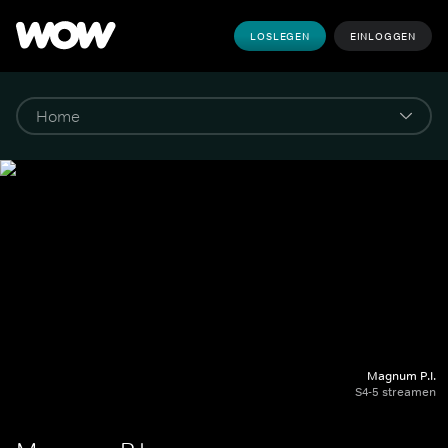
LOSLEGEN
EINLOGGEN
Magnum P.I.
S4-5 streamen