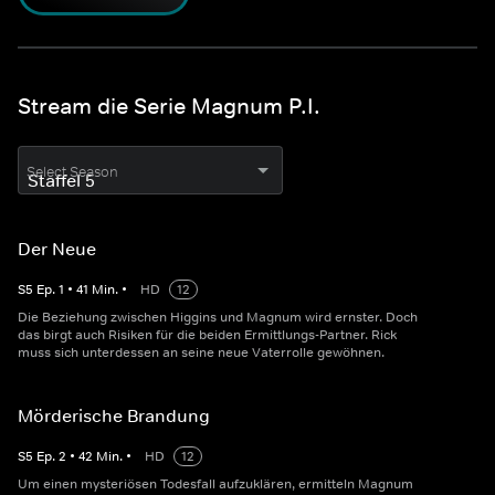
Stream die Serie Magnum P.I.
Select Season
Der Neue
S
5
Ep.
1
•
41
Min.
•
HD
12
Die Beziehung zwischen Higgins und Magnum wird ernster. Doch
das birgt auch Risiken für die beiden Ermittlungs-Partner. Rick
muss sich unterdessen an seine neue Vaterrolle gewöhnen.
Mörderische Brandung
S
5
Ep.
2
•
42
Min.
•
HD
12
Um einen mysteriösen Todesfall aufzuklären, ermitteln Magnum