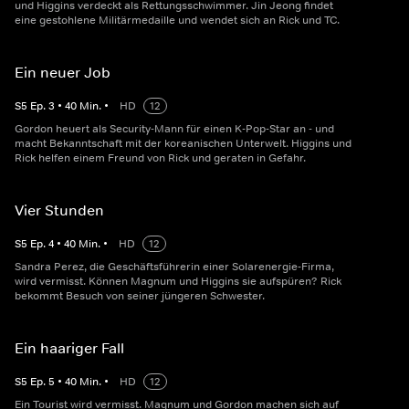
und Higgins verdeckt als Rettungsschwimmer. Jin Jeong findet
eine gestohlene Militärmedaille und wendet sich an Rick und TC.
Ein neuer Job
S
5
Ep.
3
•
40
Min.
•
HD
12
Gordon heuert als Security-Mann für einen K-Pop-Star an - und
macht Bekanntschaft mit der koreanischen Unterwelt. Higgins und
Rick helfen einem Freund von Rick und geraten in Gefahr.
Vier Stunden
S
5
Ep.
4
•
40
Min.
•
HD
12
Sandra Perez, die Geschäftsführerin einer Solarenergie-Firma,
wird vermisst. Können Magnum und Higgins sie aufspüren? Rick
bekommt Besuch von seiner jüngeren Schwester.
Ein haariger Fall
S
5
Ep.
5
•
40
Min.
•
HD
12
Ein Tourist wird vermisst. Magnum und Gordon machen sich auf