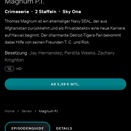
Magnum P.I.
Crimeserie
2 Staffeln
Sky One
Thomas Magnum ist ein ehemaliger Navy SEAL, der aus
Afghanistan zurückkehrt und als Privatdetektiv eine neue Karriere
auf Hawaii beginnt. Der charmante Detroit-Tigers-Fan bekommt
dabei Hilfe von seinen Freunden T. C. und Rick.
Besetzung
Jay Hernandez, Perdita Weeks, Zachary
Knighton
16
HD
AB 5,98 € MTL.
Home
Serien
Magnum P.I.
EPISODENGUIDE
DETAILS