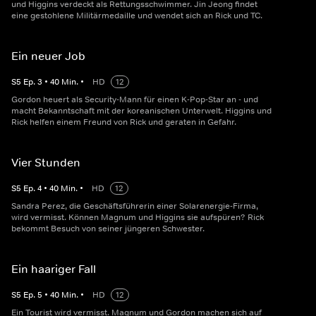
und Higgins verdeckt als Rettungsschwimmer. Jin Jeong findet
eine gestohlene Militärmedaille und wendet sich an Rick und TC.
Ein neuer Job
S
5
Ep.
3
•
40
Min.
•
HD
12
Gordon heuert als Security-Mann für einen K-Pop-Star an - und
macht Bekanntschaft mit der koreanischen Unterwelt. Higgins und
Rick helfen einem Freund von Rick und geraten in Gefahr.
Vier Stunden
S
5
Ep.
4
•
40
Min.
•
HD
12
Sandra Perez, die Geschäftsführerin einer Solarenergie-Firma,
wird vermisst. Können Magnum und Higgins sie aufspüren? Rick
bekommt Besuch von seiner jüngeren Schwester.
Ein haariger Fall
S
5
Ep.
5
•
40
Min.
•
HD
12
Ein Tourist wird vermisst. Magnum und Gordon machen sich auf