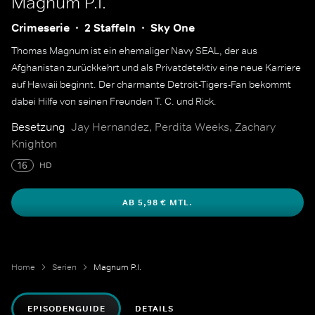
Magnum P.I.
Crimeserie
2 Staffeln
Sky One
Thomas Magnum ist ein ehemaliger Navy SEAL, der aus
Afghanistan zurückkehrt und als Privatdetektiv eine neue Karriere
auf Hawaii beginnt. Der charmante Detroit-Tigers-Fan bekommt
dabei Hilfe von seinen Freunden T. C. und Rick.
Besetzung
Jay Hernandez, Perdita Weeks, Zachary
Knighton
16
HD
AB 5,98 € MTL.
Home
Serien
Magnum P.I.
EPISODENGUIDE
DETAILS