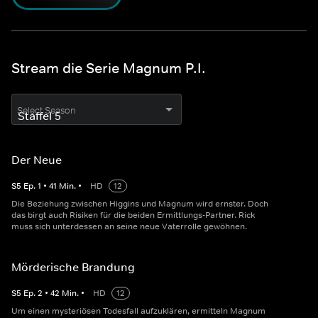
Stream die Serie Magnum P.I.
Select Season
Der Neue
S
5
Ep.
1
•
41
Min.
•
HD
12
Die Beziehung zwischen Higgins und Magnum wird ernster. Doch
das birgt auch Risiken für die beiden Ermittlungs-Partner. Rick
muss sich unterdessen an seine neue Vaterrolle gewöhnen.
Mörderische Brandung
S
5
Ep.
2
•
42
Min.
•
HD
12
Um einen mysteriösen Todesfall aufzuklären, ermitteln Magnum