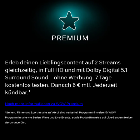
Erleb deinen Lieblingscontent auf 2 Streams
gleichzeitig, in Full HD und mit Dolby Digital 5.1
Surround Sound – ohne Werbung. 7 Tage
kostenlos testen. Danach 6 € mtl. Jederzeit
kündbar.*
Noch mehr Informationen zu WOW Premium
*Serien-, Filme- und Sport-Inhalte auf Abruf sind werbefrei. Programmhinweise für WOW
Programminhalte wie Serien, Filme und Live-Events, sowie Produkthinweise auf Live-Sendern bleiben
davon unberührt.