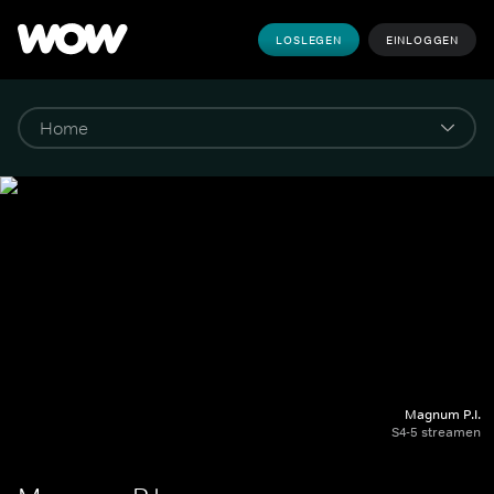
LOSLEGEN
EINLOGGEN
Magnum P.I.
S4-5 streamen