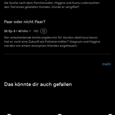
die Suche nach dem Familienvater. Higgins und Kumu untersuchen
den Tod eines geliebten Hundes. Wurde er vergiftet?
Paar oder nicht Paar?
S
5
Ep.
6
•
40
Min.
•
HD
12
Der entscheidende Anhörungstermin für Gordon steht kurz bevor.
Hat er noch eine Zukunft als Polizeiermittler? Magnum und Higgins
werden von einem anonymen Klienten angeheuert.
mehr
Das könnte dir auch gefallen