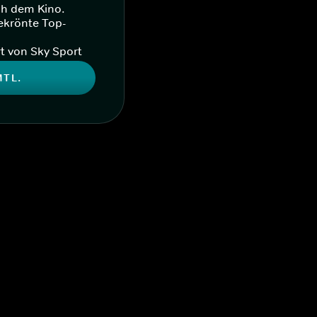
ch dem Kino.
ekrönte Top-
t von Sky Sport
MTL.