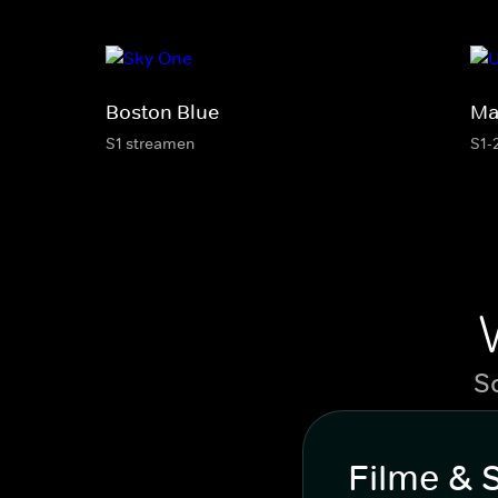
Boston Blue
Ma
S1 streamen
S1-
S
Filme & 