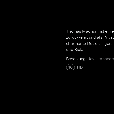
Thomas Magnum ist ein e
zurückkehrt und als Priva
charmante Detroit-Tigers
und Rick.
Besetzung
Jay Hernandez
16
HD