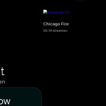
Chicago Fire
S5-14 streamen
t
en
WOW