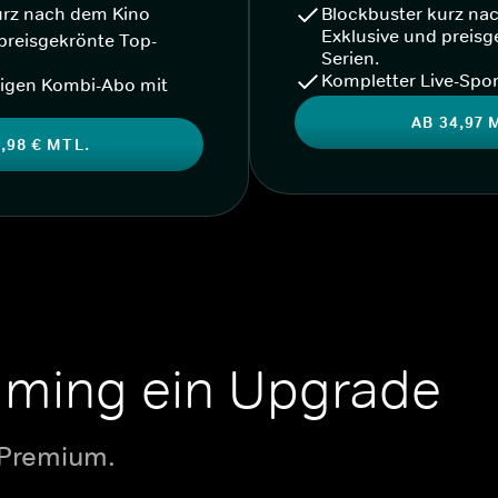
urz nach dem Kino
Blockbuster kurz na
Exklusive und preisg
preisgekrönte Top-
Serien.
Kompletter Live-Spor
igen Kombi-Abo mit
AB 34,97 
,98 € MTL.
aming ein Upgrade
 Premium.