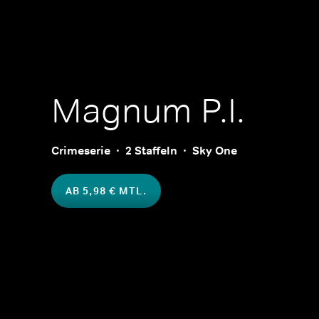
Magnum P.I.
Crimeserie
2 Staffeln
Sky One
AB 5,98 € MTL.