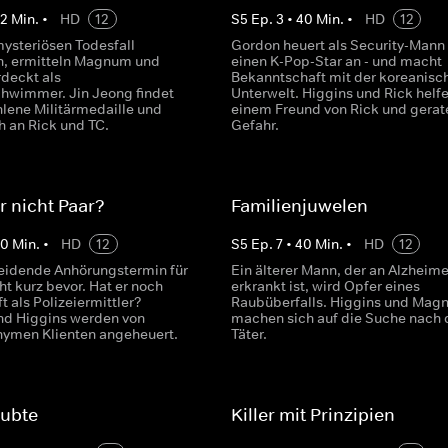
42
Min.
•
HD
12
S
5
Ep.
3
•
40
Min.
•
HD
12
ysteriösen Todesfall
Gordon heuert als Security-Mann 
n, ermitteln Magnum und
einen K-Pop-Star an - und macht
rdeckt als
Bekanntschaft mit der koreanisc
hwimmer. Jin Jeong findet
Unterwelt. Higgins und Rick helf
hlene Militärmedaille und
einem Freund von Rick und gerat
h an Rick und TC.
Gefahr.
r nicht Paar?
Familienjuwelen
40
Min.
•
HD
12
S
5
Ep.
7
•
40
Min.
•
HD
12
eidende Anhörungstermin für
Ein älterer Mann, der an Alzheime
t kurz bevor. Hat er noch
erkrankt ist, wird Opfer eines
t als Polizeiermittler?
Raubüberfalls. Higgins und Mag
d Higgins werden von
machen sich auf die Suche nach
ymen Klienten angeheuert.
Täter.
aubte
Killer mit Prinzipien