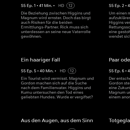
S
5
Ep.
1
•
41
Min.
•
HD
12
S
5
Ep.
2
•
Die Beziehung zwischen Higgins und
Um einen m
Magnum wird ernster. Doch das birgt
aufzukläre
auch Risiken für die beiden
Higgins ve
Ermittlungs-Partner. Rick muss sich
Rettungssc
unterdessen an seine neue Vaterrolle
eine gesto
gewöhnen.
wendet sic
Ein haariger Fall
Paar ode
S
5
Ep.
5
•
40
Min.
•
HD
12
S
5
Ep.
6
•
Ein Tourist wird vermisst. Magnum und
Der entsch
Gordon machen sich auf die Suche
Gordon steh
nach dem Familienvater. Higgins und
eine Zukunf
Kumu untersuchen den Tod eines
Magnum un
geliebten Hundes. Wurde er vergiftet?
einem anon
Aus den Augen, aus dem Sinn
Totgegl