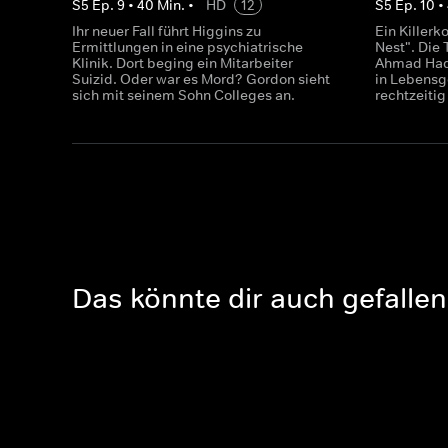
S
5
Ep.
9
•
40
Min.
•
HD
12
S
5
Ep.
10
•
Ihr neuer Fall führt Higgins zu
Ein Killer
Ermittlungen in eine psychiatrische
Nest". Die 
Klinik. Dort beging ein Mitarbeiter
Ahmad Hadi
Suizid. Oder war es Mord? Gordon sieht
in Lebensg
sich mit seinem Sohn Colleges an.
rechtzeiti
Das könnte dir auch gefallen