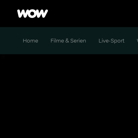
Home
Filme & Serien
Live-Sport