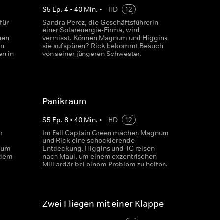
S
5
Ep.
4
•
40
Min.
•
HD
12
für
Sandra Perez, die Geschäftsführerin
einer Solarenergie-Firma, wird
hen
vermisst. Können Magnum und Higgins
en
sie aufspüren? Rick bekommt Besuch
en in
von seiner jüngeren Schwester.
Panikraum
S
5
Ep.
8
•
40
Min.
•
HD
12
r
Im Fall Captain Green machen Magnum
und Rick eine schockierende
num
Entdeckung. Higgins und TC reisen
 dem
nach Maui, um einem exzentrischen
Milliardär bei einem Problem zu helfen.
Zwei Fliegen mit einer Klappe