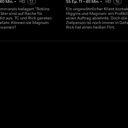
40
Min.
•
HD
12
S
5
Ep.
11
•
40
Min.
•
HD
16
kommando belagert "Robins
Ein ungewöhnlicher Klient kontak
Täter sind auf Rache für
Higgins und Magnum: ein Profikill
d aus. TC und Rick geraten
einen Auftrag ablehnte. Doch die
efahr. Können sie Magnum
Zielperson ist noch immer in Gefa
g warnen?
Rick hat einen heißen Flirt.