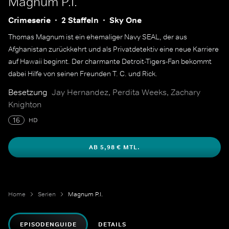
Magnum P.I.
Crimeserie
2 Staffeln
Sky One
Thomas Magnum ist ein ehemaliger Navy SEAL, der aus
Afghanistan zurückkehrt und als Privatdetektiv eine neue Karriere
auf Hawaii beginnt. Der charmante Detroit-Tigers-Fan bekommt
dabei Hilfe von seinen Freunden T. C. und Rick.
Besetzung
Jay Hernandez, Perdita Weeks, Zachary
Knighton
16
HD
AB 5,98 € MTL.
Home
Serien
Magnum P.I.
EPISODENGUIDE
DETAILS