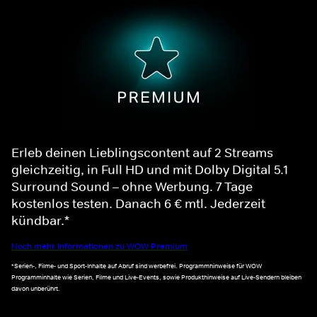
Erleb deinen Lieblingscontent auf 2 Streams
gleichzeitig, in Full HD und mit Dolby Digital 5.1
Surround Sound – ohne Werbung. 7 Tage
kostenlos testen. Danach 6 € mtl. Jederzeit
kündbar.*
Noch mehr Informationen zu WOW Premium
*Serien-, Filme- und Sport-Inhalte auf Abruf sind werbefrei. Programmhinweise für WOW
Programminhalte wie Serien, Filme und Live-Events, sowie Produkthinweise auf Live-Sendern bleiben
davon unberührt.