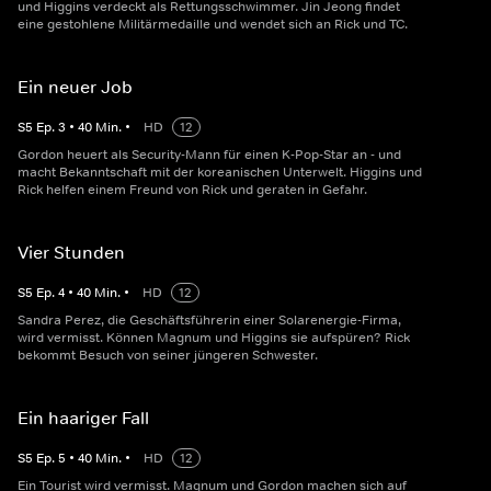
und Higgins verdeckt als Rettungsschwimmer. Jin Jeong findet
eine gestohlene Militärmedaille und wendet sich an Rick und TC.
Ein neuer Job
S
5
Ep.
3
•
40
Min.
•
HD
12
Gordon heuert als Security-Mann für einen K-Pop-Star an - und
macht Bekanntschaft mit der koreanischen Unterwelt. Higgins und
Rick helfen einem Freund von Rick und geraten in Gefahr.
Vier Stunden
S
5
Ep.
4
•
40
Min.
•
HD
12
Sandra Perez, die Geschäftsführerin einer Solarenergie-Firma,
wird vermisst. Können Magnum und Higgins sie aufspüren? Rick
bekommt Besuch von seiner jüngeren Schwester.
Ein haariger Fall
S
5
Ep.
5
•
40
Min.
•
HD
12
Ein Tourist wird vermisst. Magnum und Gordon machen sich auf