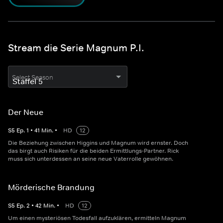
Stream die Serie Magnum P.I.
Select Season
Der Neue
S
5
Ep.
1
•
41
Min.
•
HD
12
Die Beziehung zwischen Higgins und Magnum wird ernster. Doch
das birgt auch Risiken für die beiden Ermittlungs-Partner. Rick
muss sich unterdessen an seine neue Vaterrolle gewöhnen.
Mörderische Brandung
S
5
Ep.
2
•
42
Min.
•
HD
12
Um einen mysteriösen Todesfall aufzuklären, ermitteln Magnum