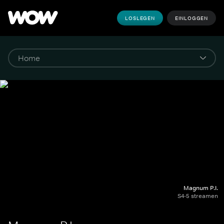
LOSLEGEN
EINLOGGEN
Magnum P.I.
S4-5 streamen