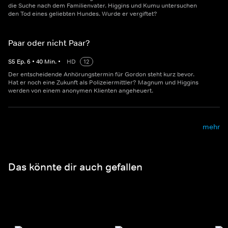
die Suche nach dem Familienvater. Higgins und Kumu untersuchen
den Tod eines geliebten Hundes. Wurde er vergiftet?
Paar oder nicht Paar?
S
5
Ep.
6
•
40
Min.
•
HD
12
Der entscheidende Anhörungstermin für Gordon steht kurz bevor.
Hat er noch eine Zukunft als Polizeiermittler? Magnum und Higgins
werden von einem anonymen Klienten angeheuert.
mehr
Das könnte dir auch gefallen