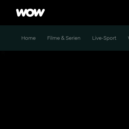
Home
Filme & Serien
Live-Sport