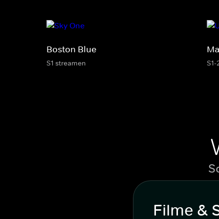
Boston Blue
Ma
S1 streamen
S1-
S
Filme & 