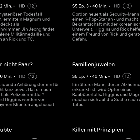
42
Min.
•
HD
12
S
5
Ep.
3
•
40
Min.
•
HD
12
ysteriösen Todesfall
Gordon heuert als Security-Mann 
n, ermitteln Magnum und
einen K-Pop-Star an - und macht
rdeckt als
Bekanntschaft mit der koreanisc
hwimmer. Jin Jeong findet
Unterwelt. Higgins und Rick helf
hlene Militärmedaille und
einem Freund von Rick und gerat
h an Rick und TC.
Gefahr.
r nicht Paar?
Familienjuwelen
40
Min.
•
HD
12
S
5
Ep.
7
•
40
Min.
•
HD
12
eidende Anhörungstermin für
Ein älterer Mann, der an Alzheime
t kurz bevor. Hat er noch
erkrankt ist, wird Opfer eines
t als Polizeiermittler?
Raubüberfalls. Higgins und Mag
d Higgins werden von
machen sich auf die Suche nach
ymen Klienten angeheuert.
Täter.
aubte
Killer mit Prinzipien