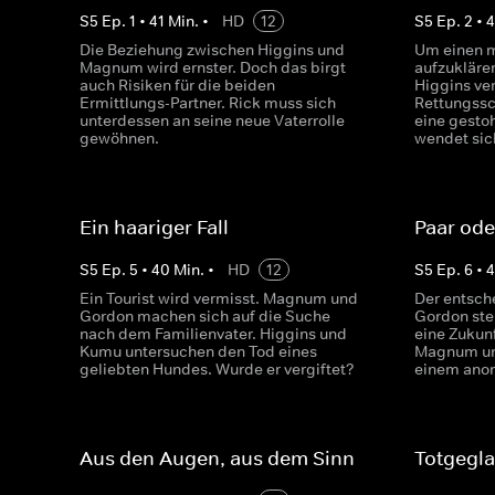
S
5
Ep.
1
•
41
Min.
•
HD
12
S
5
Ep.
2
•
Die Beziehung zwischen Higgins und
Um einen m
Magnum wird ernster. Doch das birgt
aufzukläre
auch Risiken für die beiden
Higgins ve
Ermittlungs-Partner. Rick muss sich
Rettungssc
unterdessen an seine neue Vaterrolle
eine gesto
gewöhnen.
wendet sic
Ein haariger Fall
Paar ode
S
5
Ep.
5
•
40
Min.
•
HD
12
S
5
Ep.
6
•
Ein Tourist wird vermisst. Magnum und
Der entsch
Gordon machen sich auf die Suche
Gordon steh
nach dem Familienvater. Higgins und
eine Zukunf
Kumu untersuchen den Tod eines
Magnum un
geliebten Hundes. Wurde er vergiftet?
einem anon
Aus den Augen, aus dem Sinn
Totgegl