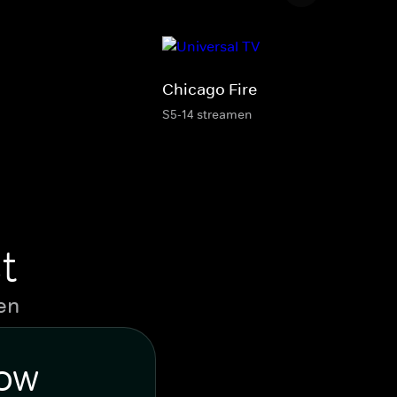
Chicago Fire
S5-14 streamen
t
en
WOW