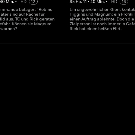
40
Min.
•
HD
12
S
5
Ep.
11
•
40
Min.
•
HD
16
kommando belagert "Robins
Ein ungewöhnlicher Klient kontak
Täter sind auf Rache für
Higgins und Magnum: ein Profikill
d aus. TC und Rick geraten
einen Auftrag ablehnte. Doch die
efahr. Können sie Magnum
Zielperson ist noch immer in Gefa
g warnen?
Rick hat einen heißen Flirt.