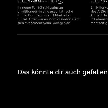
S
5
Ep.
9
•
40
Min.
•
HD
12
S
5
Ep.
10
•
Ihr neuer Fall führt Higgins zu
Ein Killer
Ermittlungen in eine psychiatrische
Nest". Die 
Klinik. Dort beging ein Mitarbeiter
Ahmad Hadi
Suizid. Oder war es Mord? Gordon sieht
in Lebensg
sich mit seinem Sohn Colleges an.
rechtzeiti
Das könnte dir auch gefallen