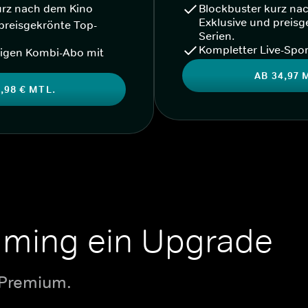
urz nach dem Kino
Blockbuster kurz na
Exklusive und preisg
preisgekrönte Top-
Serien.
Kompletter Live-Spor
igen Kombi-Abo mit
AB 34,97 
,98 € MTL.
aming ein Upgrade
 Premium.