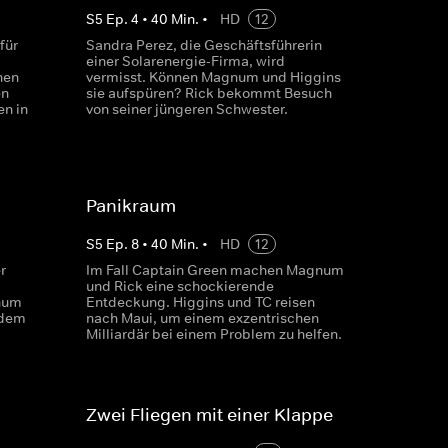
S
5
Ep.
4
•
40
Min.
•
HD
12
für
Sandra Perez, die Geschäftsführerin
einer Solarenergie-Firma, wird
hen
vermisst. Können Magnum und Higgins
en
sie aufspüren? Rick bekommt Besuch
en in
von seiner jüngeren Schwester.
Panikraum
S
5
Ep.
8
•
40
Min.
•
HD
12
r
Im Fall Captain Green machen Magnum
und Rick eine schockierende
num
Entdeckung. Higgins und TC reisen
 dem
nach Maui, um einem exzentrischen
Milliardär bei einem Problem zu helfen.
Zwei Fliegen mit einer Klappe