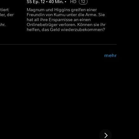
S
5
Ep.
12
•
40
Min.
•
HD
12
tiert
Magnum und Higgins greifen einer
er, der
Freundin von Kumu unter die Arme. Sie
hat all ihre Ersparnisse an einen
hr.
Onlinebetrüger verloren. Können sie ihr
helfen, das Geld wiederzubekommen?
mehr