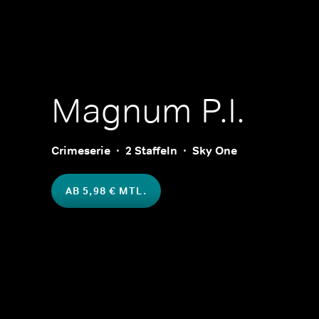
Magnum P.I.
Crimeserie
2 Staffeln
Sky One
AB 5,98 € MTL.