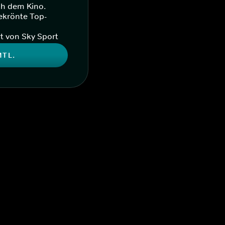
ch dem Kino.
ekrönte Top-
t von Sky Sport
MTL.