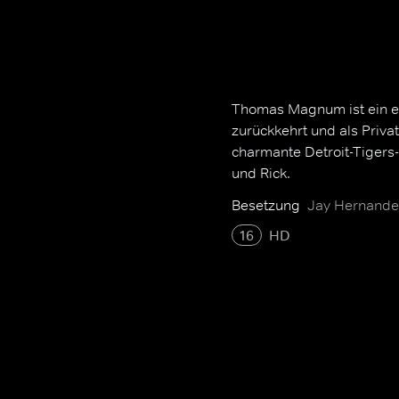
Thomas Magnum ist ein e
zurückkehrt und als Priva
charmante Detroit-Tigers
und Rick.
Besetzung
Jay Hernandez
16
HD