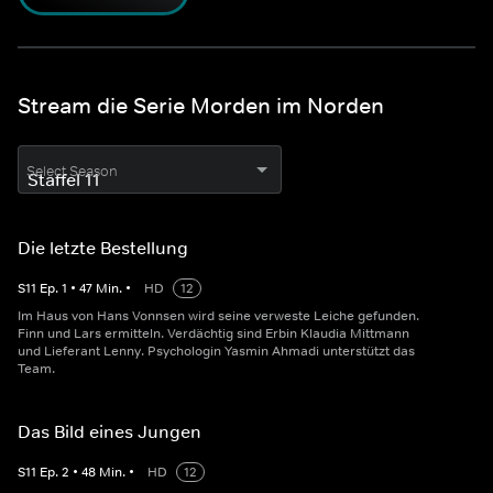
Stream die Serie Morden im Norden
Select Season
Die letzte Bestellung
S
11
Ep.
1
•
47
Min.
•
HD
12
Im Haus von Hans Vonnsen wird seine verweste Leiche gefunden.
Finn und Lars ermitteln. Verdächtig sind Erbin Klaudia Mittmann
und Lieferant Lenny. Psychologin Yasmin Ahmadi unterstützt das
Team.
Das Bild eines Jungen
S
11
Ep.
2
•
48
Min.
•
HD
12