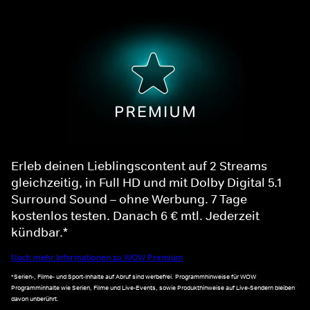
Erleb deinen Lieblingscontent auf 2 Streams
gleichzeitig, in Full HD und mit Dolby Digital 5.1
Surround Sound – ohne Werbung. 7 Tage
kostenlos testen. Danach 6 € mtl. Jederzeit
kündbar.*
Noch mehr Informationen zu WOW Premium
*Serien-, Filme- und Sport-Inhalte auf Abruf sind werbefrei. Programmhinweise für WOW
Programminhalte wie Serien, Filme und Live-Events, sowie Produkthinweise auf Live-Sendern bleiben
davon unberührt.