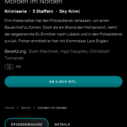
Morden im Norden
Krimiserie
3 Staffeln
Sky Krimi
Finn Kiesewetter hat den Polizeidienst verlassen, um einen
Bauernhof zu führen. Doch als ein Brand den Hof zerstört, kehrt
der abgebrannte Ex-Ermittler nach Lübeck und in den Polizeidienst
zurück. Fortan ermittelt er hier mit Kommissar Lars Englen.
Besetzung
Sven Martinek, Ingo Naujoks, Christoph
Tomanek
12
HD
AB 5,98 € MTL.
Home
Serien
Morden im Norden
EPISODENGUIDE
DETAILS