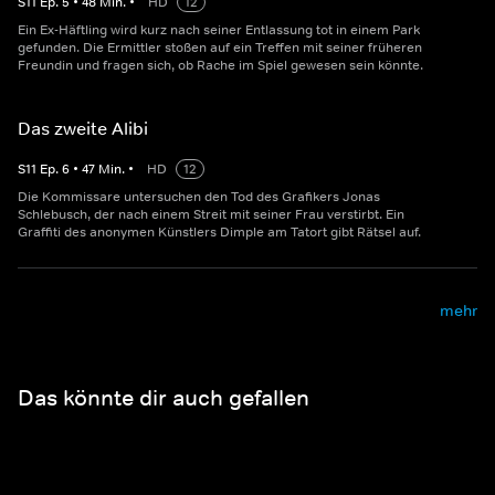
S
11
Ep.
5
•
48
Min.
•
HD
12
Ein Ex-Häftling wird kurz nach seiner Entlassung tot in einem Park
gefunden. Die Ermittler stoßen auf ein Treffen mit seiner früheren
Freundin und fragen sich, ob Rache im Spiel gewesen sein könnte.
Das zweite Alibi
S
11
Ep.
6
•
47
Min.
•
HD
12
Die Kommissare untersuchen den Tod des Grafikers Jonas
Schlebusch, der nach einem Streit mit seiner Frau verstirbt. Ein
Graffiti des anonymen Künstlers Dimple am Tatort gibt Rätsel auf.
mehr
Das könnte dir auch gefallen