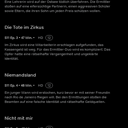
Eine Lehrerin wird auf der Ostsee tödlich überfahren. Die Ermittler
stoßen auf eine eifersüchtige Partnerin, einen aggressiven Schüler
sowie Eltern, die ihren Sohn um jeden Preis schützen wollen.
Die Tote im Zirkus
S
11
Ep.
3
•
47
Min.
•
HD
12
Im Zirkus wird eine Mitarbeiterin erschlagen aufgefunden, das
Kassengeld ist weg. Für das Ermittler-Duo wird es kompliziert: Das
Opfer hatte eine rätselhafte Vergangenheit und ungeklärte
Identität.
Niemandsland
S
11
Ep.
4
•
48
Min.
•
HD
12
Ein junger Mann wird erstochen, kurz bevor er mit seiner Freundin
nach Rio de Janeiro fliegen will. Bei den Ermittlungen stoßen die
Beamten auf eine falsche Identität und rätselhafte Geldquellen.
Nicht mit mir