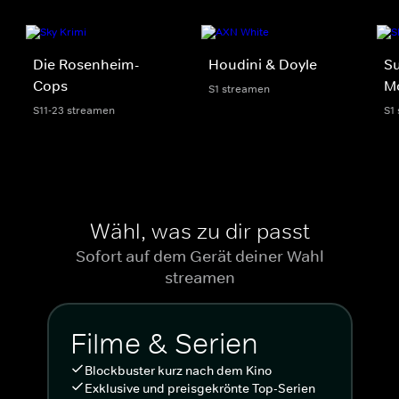
Die Rosenheim-
Houdini & Doyle
Su
Cops
M
S1 streamen
S11-23 streamen
S1
Wähl, was zu dir passt
Sofort auf dem Gerät deiner Wahl
streamen
Filme & Serien
Blockbuster kurz nach dem Kino
Exklusive und preisgekrönte Top-Serien