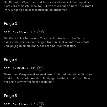
Die Beamten Woodward und Turner verfolgen ein Fahrzeug, das
nicht versichert ist. Inspektor Sullivan muss nach einem LKW-Unfall
im Alleingang den sechsspurigen M6 absperren.
Folge 3
S
3
Ep.
3
•
45
Min.
•
HD
12
Die Constables Turner und Cosgrove kontrollieren den Fahrer
eines Vans, der seinen richtigen Namen nicht verraten will. Matt
und Ian jagen einen Mann, der bei einer Kontrolle floh.
Folge 4
S
3
Ep.
4
•
45
Min.
•
HD
12
Turner und Cosgrove eilen zu einem Unfall, bei dem ein elfjähriges
Kind verletzt wurde. Auf dem M56 jagt Constable Burt einen Raser,
der seine Strafzettel nicht bezahlt hat.
Folge 5
S
3
Ep.
5
•
45
Min.
•
HD
12