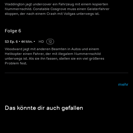
Waddington jagt undercover ein Fahrzeug mit einem kopierten
Nummernschild. Constable Cosgrove muss einen Geisterfahrer
stoppen, der nach einem Crash mit Vollgas unterwegs ist.
Folge 6
S
3
Ep.
6
•
44
Min.
•
HD
12
Woodward jagt mit anderen Beamten in Autos und einem
Helikopter einen Fahrer, der mit illegalem Nummernschild
unterwegs ist. Als sie ihn fassen, stellen sie ein viel größeres
Problem fest.
mehr
Das könnte dir auch gefallen