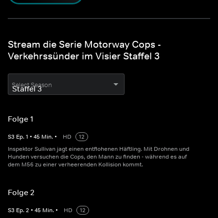
Stream die Serie Motorway Cops -
Verkehrssünder im Visier Staffel 3
Select Season
Folge 1
S
3
Ep.
1
•
45
Min.
•
HD
12
Inspektor Sullivan jagt einen entflohenen Häftling. Mit Drohnen und
Hunden versuchen die Cops, den Mann zu finden - während es auf
dem M56 zu einer verheerenden Kollision kommt.
Folge 2
S
3
Ep.
2
•
45
Min.
•
HD
12