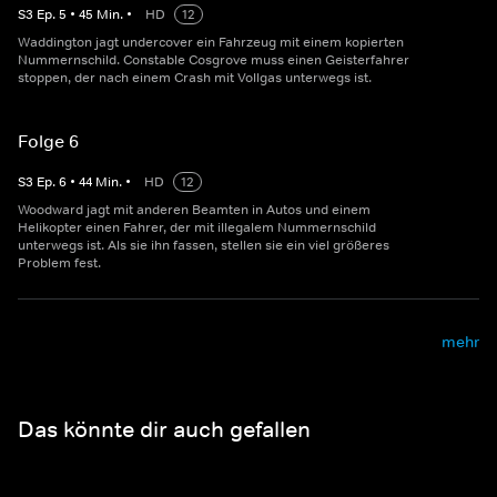
S
3
Ep.
5
•
45
Min.
•
HD
12
Waddington jagt undercover ein Fahrzeug mit einem kopierten
Nummernschild. Constable Cosgrove muss einen Geisterfahrer
stoppen, der nach einem Crash mit Vollgas unterwegs ist.
Folge 6
S
3
Ep.
6
•
44
Min.
•
HD
12
Woodward jagt mit anderen Beamten in Autos und einem
Helikopter einen Fahrer, der mit illegalem Nummernschild
unterwegs ist. Als sie ihn fassen, stellen sie ein viel größeres
Problem fest.
mehr
Das könnte dir auch gefallen