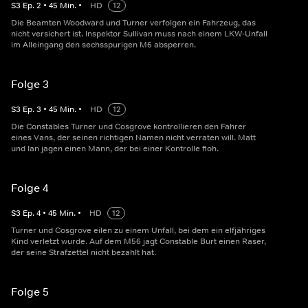
S
3
Ep.
2
•
45
Min.
•
HD
12
Die Beamten Woodward und Turner verfolgen ein Fahrzeug, das
nicht versichert ist. Inspektor Sullivan muss nach einem LKW-Unfall
im Alleingang den sechsspurigen M6 absperren.
Folge 3
S
3
Ep.
3
•
45
Min.
•
HD
12
Die Constables Turner und Cosgrove kontrollieren den Fahrer
eines Vans, der seinen richtigen Namen nicht verraten will. Matt
und Ian jagen einen Mann, der bei einer Kontrolle floh.
Folge 4
S
3
Ep.
4
•
45
Min.
•
HD
12
Turner und Cosgrove eilen zu einem Unfall, bei dem ein elfjähriges
Kind verletzt wurde. Auf dem M56 jagt Constable Burt einen Raser,
der seine Strafzettel nicht bezahlt hat.
Folge 5