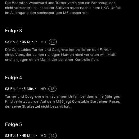
Die Beamten Woodward und Turner verfolgen ein Fahrzeug, das
nicht versichert ist. Inspektor Sullivan muss nach einem LKW-Unfall
im Alleingang den sechsspurigen M6 absperren.
Folge 3
S
3
Ep.
3
•
45
Min.
•
HD
12
Die Constables Turner und Cosgrove kontrollieren den Fahrer
eines Vans, der seinen richtigen Namen nicht verraten will. Matt
und Ian jagen einen Mann, der bei einer Kontrolle floh.
Folge 4
S
3
Ep.
4
•
45
Min.
•
HD
12
Turner und Cosgrove eilen zu einem Unfall, bei dem ein elfjähriges
Kind verletzt wurde. Auf dem M56 jagt Constable Burt einen Raser,
der seine Strafzettel nicht bezahlt hat.
Folge 5
S
3
Ep.
5
•
45
Min.
•
HD
12