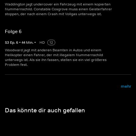
Waddington jagt undercover ein Fahrzeug mit einem kopierten
Nummernschild. Constable Cosgrove muss einen Geisterfahrer
stoppen, der nach einem Crash mit Vollgas unterwegs ist.
Folge 6
S
3
Ep.
6
•
44
Min.
•
HD
12
Woodward jagt mit anderen Beamten in Autos und einem
Helikopter einen Fahrer, der mit illegalem Nummernschild
unterwegs ist. Als sie ihn fassen, stellen sie ein viel größeres
Problem fest.
mehr
Das könnte dir auch gefallen