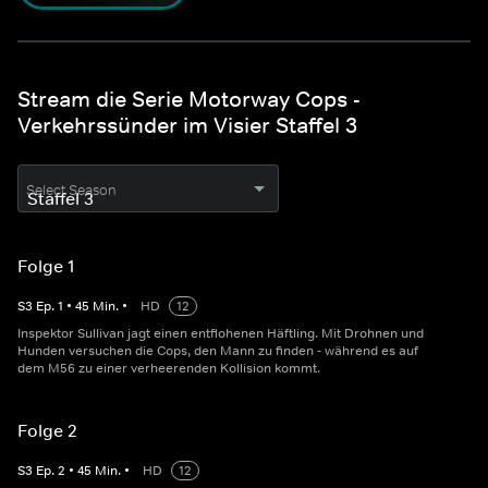
Stream die Serie Motorway Cops -
Verkehrssünder im Visier Staffel 3
Select Season
Folge 1
S
3
Ep.
1
•
45
Min.
•
HD
12
Inspektor Sullivan jagt einen entflohenen Häftling. Mit Drohnen und
Hunden versuchen die Cops, den Mann zu finden - während es auf
dem M56 zu einer verheerenden Kollision kommt.
Folge 2
S
3
Ep.
2
•
45
Min.
•
HD
12