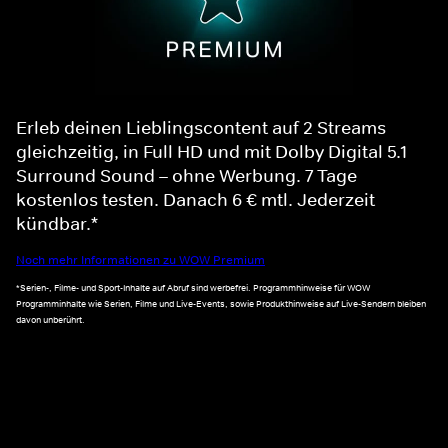
Erleb deinen Lieblingscontent auf 2 Streams
gleichzeitig, in Full HD und mit Dolby Digital 5.1
Surround Sound – ohne Werbung. 7 Tage
kostenlos testen. Danach 6 € mtl. Jederzeit
kündbar.*
Noch mehr Informationen zu WOW Premium
*Serien-, Filme- und Sport-Inhalte auf Abruf sind werbefrei. Programmhinweise für WOW
Programminhalte wie Serien, Filme und Live-Events, sowie Produkthinweise auf Live-Sendern bleiben
davon unberührt.